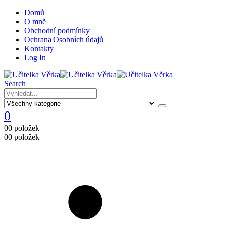
Domů
O mně
Obchodní podmínky
Ochrana Osobních údajů
Kontakty
Log In
Search
0
0
0 položek
0
0 položek