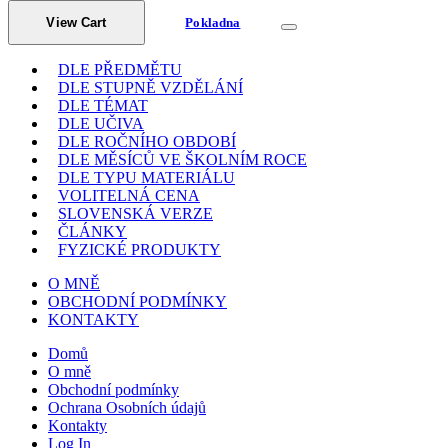
View Cart
Pokladna
DLE PŘEDMĚTU
DLE STUPNĚ VZDĚLÁNÍ
DLE TÉMAT
DLE UČIVA
DLE ROČNÍHO OBDOBÍ
DLE MĚSÍCŮ VE ŠKOLNÍM ROCE
DLE TYPU MATERIÁLU
VOLITELNÁ CENA
SLOVENSKÁ VERZE
ČLÁNKY
FYZICKÉ PRODUKTY
O MNĚ
OBCHODNÍ PODMÍNKY
KONTAKTY
Domů
O mně
Obchodní podmínky
Ochrana Osobních údajů
Kontakty
Log In