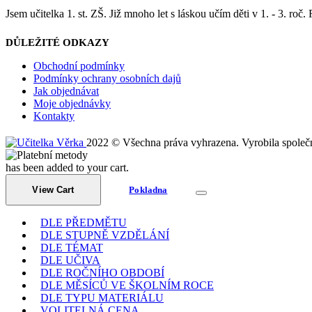
Jsem učitelka 1. st. ZŠ. Již mnoho let s láskou učím děti v 1. - 3. roč.
DŮLEŽITÉ ODKAZY
Obchodní podmínky
Podmínky ochrany osobních dajů
Jak objednávat
Moje objednávky
Kontakty
2022 © Všechna práva vyhrazena. Vyrobila společ
has been added to your cart.
View Cart
Pokladna
DLE PŘEDMĚTU
DLE STUPNĚ VZDĚLÁNÍ
DLE TÉMAT
DLE UČIVA
DLE ROČNÍHO OBDOBÍ
DLE MĚSÍCŮ VE ŠKOLNÍM ROCE
DLE TYPU MATERIÁLU
VOLITELNÁ CENA