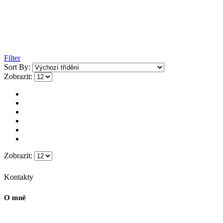
Filter
Sort By:
Zobrazit:
Zobrazit:
Kontakty
O mně