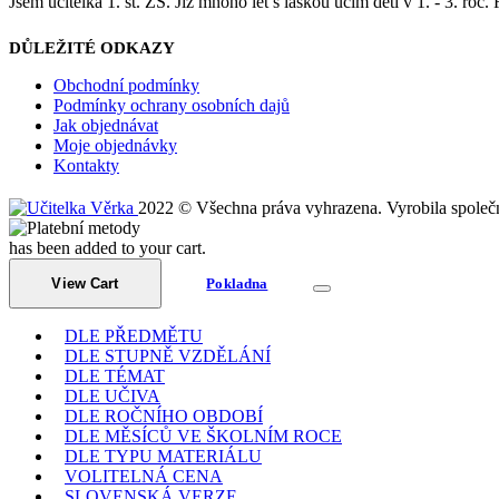
Jsem učitelka 1. st. ZŠ. Již mnoho let s láskou učím děti v 1. - 3. roč.
DŮLEŽITÉ ODKAZY
Obchodní podmínky
Podmínky ochrany osobních dajů
Jak objednávat
Moje objednávky
Kontakty
2022 © Všechna práva vyhrazena. Vyrobila společ
has been added to your cart.
View Cart
Pokladna
DLE PŘEDMĚTU
DLE STUPNĚ VZDĚLÁNÍ
DLE TÉMAT
DLE UČIVA
DLE ROČNÍHO OBDOBÍ
DLE MĚSÍCŮ VE ŠKOLNÍM ROCE
DLE TYPU MATERIÁLU
VOLITELNÁ CENA
SLOVENSKÁ VERZE