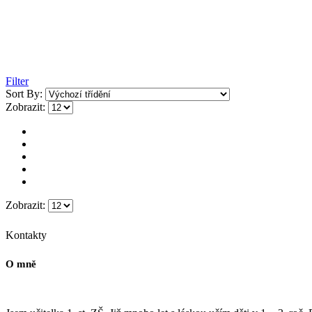
Filter
Sort By:
Zobrazit:
Zobrazit:
Kontakty
O mně