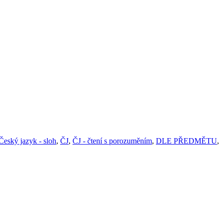
Český jazyk - sloh
,
ČJ
,
ČJ - čtení s porozuměním
,
DLE PŘEDMĚTU
,