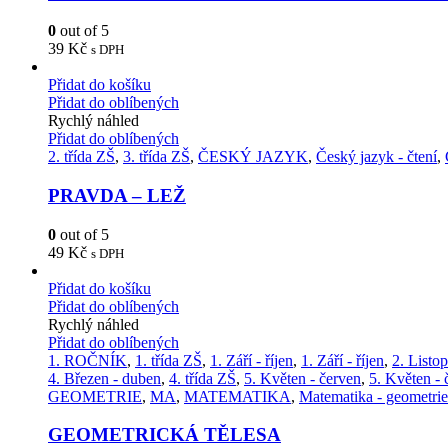
0
out of 5
39
Kč
s DPH
Přidat do košíku
Přidat do oblíbených
Rychlý náhled
Přidat do oblíbených
2. třída ZŠ
,
3. třída ZŠ
,
ČESKÝ JAZYK
,
Český jazyk - čtení
,
PRAVDA – LEŽ
0
out of 5
49
Kč
s DPH
Přidat do košíku
Přidat do oblíbených
Rychlý náhled
Přidat do oblíbených
1. ROČNÍK
,
1. třída ZŠ
,
1. Září - říjen
,
1. Září - říjen
,
2. Listo
4. Březen - duben
,
4. třída ZŠ
,
5. Květen - červen
,
5. Květen - 
GEOMETRIE
,
MA
,
MATEMATIKA
,
Matematika - geometrie
GEOMETRICKÁ TĚLESA