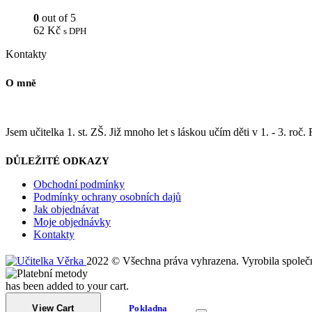
0
out of 5
62
Kč
s DPH
Kontakty
O mně
Jsem učitelka 1. st. ZŠ. Již mnoho let s láskou učím děti v 1. - 3. roč.
DŮLEŽITÉ ODKAZY
Obchodní podmínky
Podmínky ochrany osobních dajů
Jak objednávat
Moje objednávky
Kontakty
2022 © Všechna práva vyhrazena. Vyrobila společ
has been added to your cart.
View Cart
Pokladna