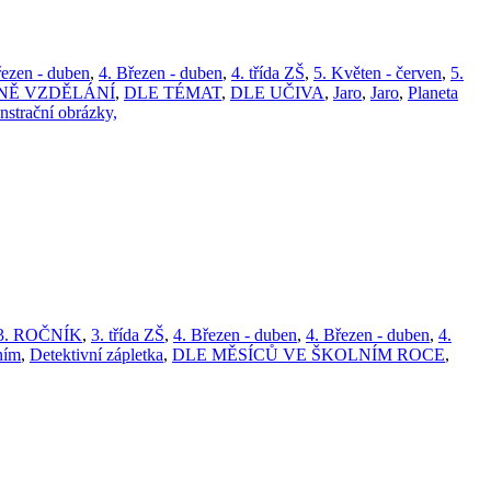
řezen - duben
,
4. Březen - duben
,
4. třída ZŠ
,
5. Květen - červen
,
5.
NĚ VZDĚLÁNÍ
,
DLE TÉMAT
,
DLE UČIVA
,
Jaro
,
Jaro
,
Planeta
strační obrázky,
3. ROČNÍK
,
3. třída ZŠ
,
4. Březen - duben
,
4. Březen - duben
,
4.
ním
,
Detektivní zápletka
,
DLE MĚSÍCŮ VE ŠKOLNÍM ROCE
,