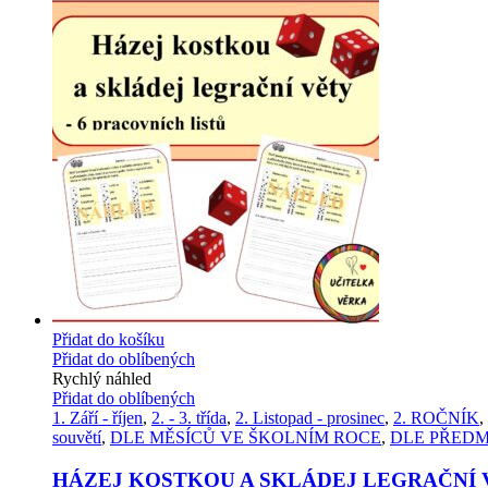
Přidat do košíku
Přidat do oblíbených
Rychlý náhled
Přidat do oblíbených
1. Září - říjen
,
2. - 3. třída
,
2. Listopad - prosinec
,
2. ROČNÍK
,
souvětí
,
DLE MĚSÍCŮ VE ŠKOLNÍM ROCE
,
DLE PŘED
HÁZEJ KOSTKOU A SKLÁDEJ LEGRAČNÍ 