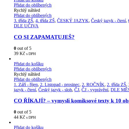
Přidat do oblíbených
Rychlý náhled
Přidat do oblíbených
3. třída ZŠ
,
4. třída ZŠ
,
ČESKÝ JAZYK
,
Český jazyk - čtení
,
DLE UČIVA
CO SI ZAPAMATUJEŠ?
0
out of 5
39
Kč
s DPH
Přidat do košíku
Přidat do oblíbených
Rychlý náhled
Přidat do oblíbených
1. Září - říjen
,
2. Listopad - prosinec
,
2. ROČNÍK
,
2. třída ZŠ
,
jazyk - čtení
,
Český jazyk - sloh
,
ČJ
,
ČJ - vyprávění
,
DLE MĚ
CO ŘÍKAJÍ? – vymysli komiksové texty k 10 o
0
out of 5
44
Kč
s DPH
Přidat do košíku