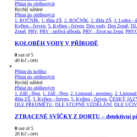
Přidat do oblíbených
Rychlý náhled
Přidat do oblíbených
1. ROČNÍK
,
1. třída ZŠ
,
2. ROČNÍK
,
2. třída ZŠ
,
3. Leden - 
Květen - červen
,
5. Květen - červen
,
Den vody
,
Den Země
,
DL
Země
,
PRV
,
PRV - neživá příroda
,
PRV - život na Zemi
,
PRV
KOLOBĚH VODY V PŘÍRODĚ
0
out of 5
49
Kč
s DPH
Přidat do košíku
Přidat do oblíbených
Rychlý náhled
Přidat do oblíbených
1. Září - říjen
,
1. Září - říjen
,
2. Listopad - prosinec
,
2. Listopad
třída ZŠ
,
5. Květen - červen
,
5. Květen - červen
,
ČESKÝ JAZ
DLE PŘEDMĚTU
,
DLE STUPNĚ VZDĚLÁNÍ
,
DLE UČI
ZTRACENÉ SVÍČKY Z DORTU – detektivní př
0
out of 5
20
Kč
s DPH