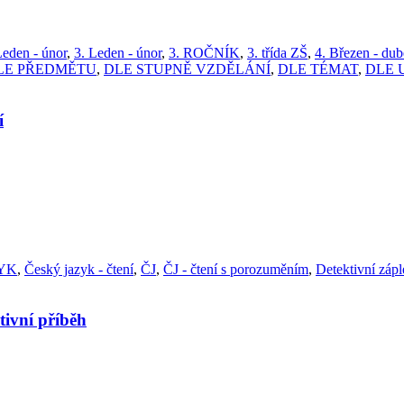
Leden - únor
,
3. Leden - únor
,
3. ROČNÍK
,
3. třída ZŠ
,
4. Březen - du
LE PŘEDMĚTU
,
DLE STUPNĚ VZDĚLÁNÍ
,
DLE TÉMAT
,
DLE 
í
YK
,
Český jazyk - čtení
,
ČJ
,
ČJ - čtení s porozuměním
,
Detektivní zápl
ní příběh