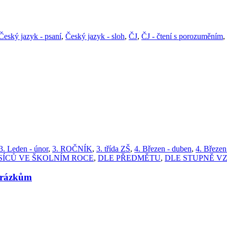
Český jazyk - psaní
,
Český jazyk - sloh
,
ČJ
,
ČJ - čtení s porozuměním
,
3. Leden - únor
,
3. ROČNÍK
,
3. třída ZŠ
,
4. Březen - duben
,
4. Březen
SÍCŮ VE ŠKOLNÍM ROCE
,
DLE PŘEDMĚTU
,
DLE STUPNĚ V
brázkům