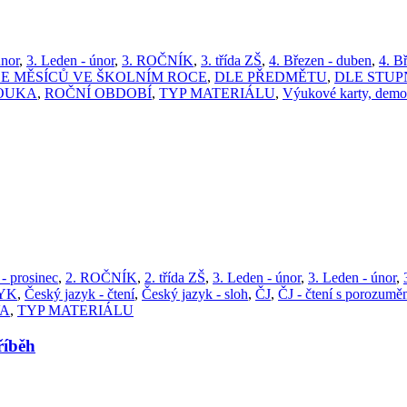
únor
,
3. Leden - únor
,
3. ROČNÍK
,
3. třída ZŠ
,
4. Březen - duben
,
4. B
E MĚSÍCŮ VE ŠKOLNÍM ROCE
,
DLE PŘEDMĚTU
,
DLE STUP
OUKA
,
ROČNÍ OBDOBÍ
,
TYP MATERIÁLU
,
Výukové karty, demon
 - prosinec
,
2. ROČNÍK
,
2. třída ZŠ
,
3. Leden - únor
,
3. Leden - únor
,
YK
,
Český jazyk - čtení
,
Český jazyk - sloh
,
ČJ
,
ČJ - čtení s porozumě
VA
,
TYP MATERIÁLU
íběh