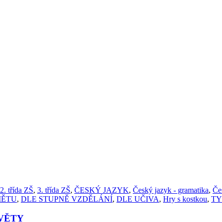
2. třída ZŠ
,
3. třída ZŠ
,
ČESKÝ JAZYK
,
Český jazyk - gramatika
,
Če
MĚTU
,
DLE STUPNĚ VZDĚLÁNÍ
,
DLE UČIVA
,
Hry s kostkou
,
TY
VĚTY