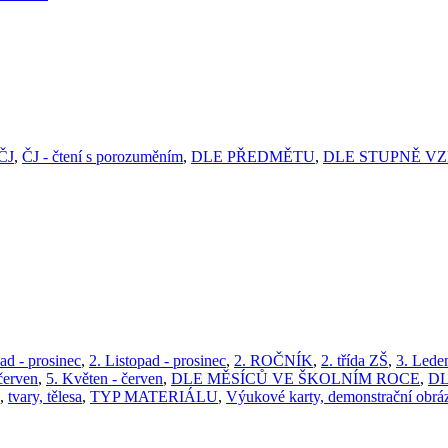
ČJ
,
ČJ - čtení s porozuměním
,
DLE PŘEDMĚTU
,
DLE STUPNĚ V
pad - prosinec
,
2. Listopad - prosinec
,
2. ROČNÍK
,
2. třída ZŠ
,
3. Leden
červen
,
5. Květen - červen
,
DLE MĚSÍCŮ VE ŠKOLNÍM ROCE
,
D
,
tvary, tělesa
,
TYP MATERIÁLU
,
Výukové karty, demonstrační obrá