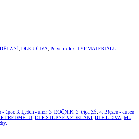
ZDĚLÁNÍ
,
DLE UČIVA
,
Pravda x lež
,
TYP MATERIÁLU
 - únor
,
3. Leden - únor
,
3. ROČNÍK
,
3. třída ZŠ
,
4. Březen - duben
,
LE PŘEDMĚTU
,
DLE STUPNĚ VZDĚLÁNÍ
,
DLE UČIVA
,
M -
zky,