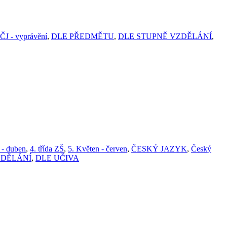
ČJ - vyprávění
,
DLE PŘEDMĚTU
,
DLE STUPNĚ VZDĚLÁNÍ
,
 - duben
,
4. třída ZŠ
,
5. Květen - červen
,
ČESKÝ JAZYK
,
Český
ZDĚLÁNÍ
,
DLE UČIVA