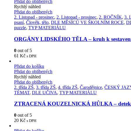
Přidat do oblíbených
Rychlý náhled
Přidat do oblíbených
2. Listopad - prosinec
,
2. Listopad - prosinec
,
2. ROČNÍK
,
3. 
psaní
,
Člověk, tělo
,
DLE MĚSÍCŮ VE ŠKOLNÍM ROCE
,
D
puzzle
,
TYP MATERIÁLU
ORGÁNY LIDSKÉHO TĚLA – kruh k sestaven
0
out of 5
61
Kč
s DPH
Přidat do košíku
Přidat do oblíbených
Rychlý náhled
Přidat do oblíbených
2. třída ZŠ
,
3. třída ZŠ
,
4. třída ZŠ
,
Čarodějnice
,
ČESKÝ JAZ
TÉMAT
,
DLE UČIVA
,
TYP MATERIÁLU
ZTRACENÁ KOUZELNICKÁ HŮLKA – detektiv
0
out of 5
20
Kč
s DPH
Přidat do košíku