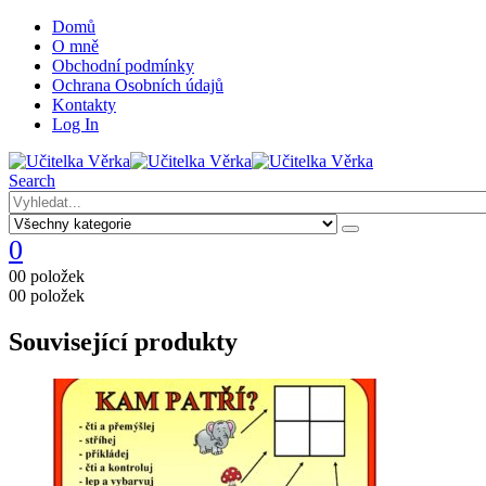
Domů
O mně
Obchodní podmínky
Ochrana Osobních údajů
Kontakty
Log In
Search
0
0
0 položek
0
0 položek
Související produkty