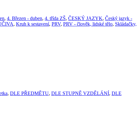
ben
,
4. Březen - duben
,
4. třída ZŠ
,
ČESKÝ JAZYK
,
Český jazyk -
UČIVA
,
Kruh k sestavení
,
PRV
,
PRV - člověk, lidské tělo
,
Skládačky,
etka
,
DLE PŘEDMĚTU
,
DLE STUPNĚ VZDĚLÁNÍ
,
DLE