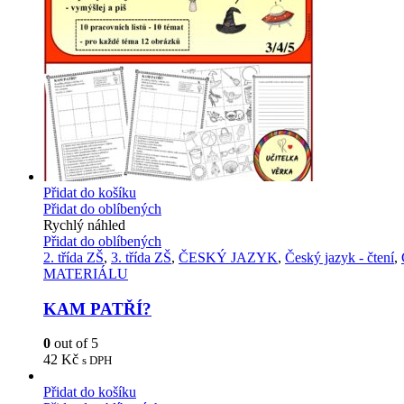
Přidat do košíku
Přidat do oblíbených
Rychlý náhled
Přidat do oblíbených
2. třída ZŠ
,
3. třída ZŠ
,
ČESKÝ JAZYK
,
Český jazyk - čtení
,
MATERIÁLU
KAM PATŘÍ?
0
out of 5
42
Kč
s DPH
Přidat do košíku