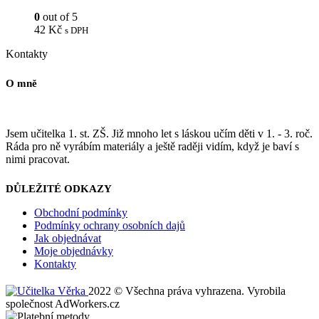
0
out of 5
42
Kč
s DPH
Kontakty
O mně
Jsem učitelka 1. st. ZŠ. Již mnoho let s láskou učím děti v 1. - 3. roč.
Ráda pro ně vyrábím materiály a ještě raději vidím, když je baví s
nimi pracovat.
DŮLEŽITÉ ODKAZY
Obchodní podmínky
Podmínky ochrany osobních dajů
Jak objednávat
Moje objednávky
Kontakty
2022 © Všechna práva vyhrazena. Vyrobila
společnost AdWorkers.cz