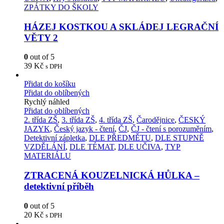
ZPÁTKY DO ŠKOLY
HÁZEJ KOSTKOU A SKLÁDEJ LEGRAČNÍ
VĚTY 2
0
out of 5
39
Kč
s DPH
Přidat do košíku
Přidat do oblíbených
Rychlý náhled
Přidat do oblíbených
2. třída ZŠ
,
3. třída ZŠ
,
4. třída ZŠ
,
Čarodějnice
,
ČESKÝ
JAZYK
,
Český jazyk - čtení
,
ČJ
,
ČJ - čtení s porozuměním
,
Detektivní zápletka
,
DLE PŘEDMĚTU
,
DLE STUPNĚ
VZDĚLÁNÍ
,
DLE TÉMAT
,
DLE UČIVA
,
TYP
MATERIÁLU
ZTRACENÁ KOUZELNICKÁ HŮLKA –
detektivní příběh
0
out of 5
20
Kč
s DPH