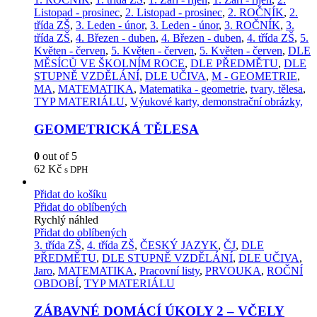
Listopad - prosinec
,
2. Listopad - prosinec
,
2. ROČNÍK
,
2.
třída ZŠ
,
3. Leden - únor
,
3. Leden - únor
,
3. ROČNÍK
,
3.
třída ZŠ
,
4. Březen - duben
,
4. Březen - duben
,
4. třída ZŠ
,
5.
Květen - červen
,
5. Květen - červen
,
5. Květen - červen
,
DLE
MĚSÍCŮ VE ŠKOLNÍM ROCE
,
DLE PŘEDMĚTU
,
DLE
STUPNĚ VZDĚLÁNÍ
,
DLE UČIVA
,
M - GEOMETRIE
,
MA
,
MATEMATIKA
,
Matematika - geometrie
,
tvary, tělesa
,
TYP MATERIÁLU
,
Výukové karty, demonstrační obrázky,
GEOMETRICKÁ TĚLESA
0
out of 5
62
Kč
s DPH
Přidat do košíku
Přidat do oblíbených
Rychlý náhled
Přidat do oblíbených
3. třída ZŠ
,
4. třída ZŠ
,
ČESKÝ JAZYK
,
ČJ
,
DLE
PŘEDMĚTU
,
DLE STUPNĚ VZDĚLÁNÍ
,
DLE UČIVA
,
Jaro
,
MATEMATIKA
,
Pracovní listy
,
PRVOUKA
,
ROČNÍ
OBDOBÍ
,
TYP MATERIÁLU
ZÁBAVNÉ DOMÁCÍ ÚKOLY 2 – VČELY