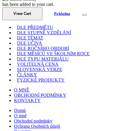
has been added to your cart.
View Cart
Pokladna
DLE PŘEDMĚTU
DLE STUPNĚ VZDĚLÁNÍ
DLE TÉMAT
DLE UČIVA
DLE ROČNÍHO OBDOBÍ
DLE MĚSÍCŮ VE ŠKOLNÍM ROCE
DLE TYPU MATERIÁLU
VOLITELNÁ CENA
SLOVENSKÁ VERZE
ČLÁNKY
FYZICKÉ PRODUKTY
O MNĚ
OBCHODNÍ PODMÍNKY
KONTAKTY
Domů
O mně
Obchodní podmínky
Ochrana Osobních údajů