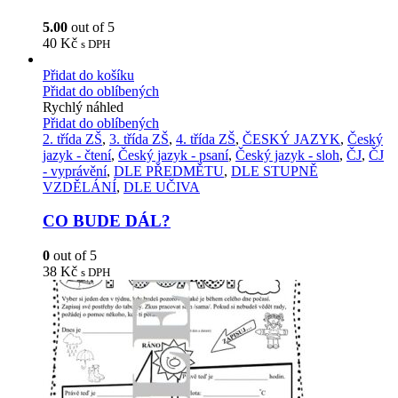
5.00
out of 5
40
Kč
s DPH
Přidat do košíku
Přidat do oblíbených
Rychlý náhled
Přidat do oblíbených
2. třída ZŠ
,
3. třída ZŠ
,
4. třída ZŠ
,
ČESKÝ JAZYK
,
Český
jazyk - čtení
,
Český jazyk - psaní
,
Český jazyk - sloh
,
ČJ
,
ČJ
- vyprávění
,
DLE PŘEDMĚTU
,
DLE STUPNĚ
VZDĚLÁNÍ
,
DLE UČIVA
CO BUDE DÁL?
0
out of 5
38
Kč
s DPH