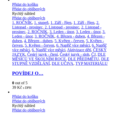
Přidat do košíku
Přidat do oblíbených
Rychlý náhled
Přidat do oblíbených
1. ROČNÍK
,
1. stupeň
,
1. Září - říjen
,
1. Září - říjen
,
2.
Listopad - prosinec
,
2. Listopad - prosinec
,
2. Listopad -
prosinec
,
2. ROČNÍK
,
3. Leden - únor
,
3. Leden - únor
,
3.
Leden - únor
,
3. ROČNÍK
,
4. Březen - duben
,
4. Březen -
duben
,
4. Březen - duben
,
5. Květen - červen
,
5. Květen -
červen
,
5. Květen - červen
,
6. Napříč více měsíci
,
6. Napříč
více měsíci
,
6. Napříč více měsíci
,
Aktivizace dětí
,
ČESKÝ
JAZYK
,
Český jazyk - čtení
,
Český jazyk - sloh
,
ČJ
,
DLE
MĚSÍCŮ VE ŠKOLNÍM ROCE
,
DLE PŘEDMĚTU
,
DLE
STUPNĚ VZDĚLÁNÍ
,
DLE UČIVA
,
TYP MATERIÁLU
POVÍDEJ O…
0
out of 5
39
Kč
s DPH
Přidat do košíku
Přidat do oblíbených
Rychlý náhled
Přidat do oblíbených