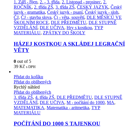
1. Září - říjen
,
2. - 3. třída
,
2. Listopad - prosinec
,
2.
ROČNÍK
,
2. třída ZŠ
,
3. třída ZŠ
,
ČESKÝ JAZYK
,
Český
jazyk - gramatika
,
Český jazyk - psaní
,
Český jazyk - sloh
,
ČJ
,
ČJ - stavba slova
,
Čj - věta, souvětí
,
DLE MĚSÍCŮ VE
ŠKOLNÍM ROCE
,
DLE PŘEDMĚTU
,
DLE STUPNĚ
VZDĚLÁNÍ
,
DLE UČIVA
,
Hry s kostkou
,
TYP
MATERIÁLU
,
ZPÁTKY DO ŠKOLY
HÁZEJ KOSTKOU A SKLÁDEJ LEGRAČNÍ
VĚTY
0
out of 5
39
Kč
s DPH
Přidat do košíku
Přidat do oblíbených
Rychlý náhled
Přidat do oblíbených
3. třída ZŠ
,
4. třída ZŠ
,
DLE PŘEDMĚTU
,
DLE STUPNĚ
VZDĚLÁNÍ
,
DLE UČIVA
,
M - počítání do 1000
,
MA
,
MATEMATIKA
,
Matematika - aritmetika
,
TYP
MATERIÁLU
POČÍTÁNÍ DO 1000 S TAJENKOU