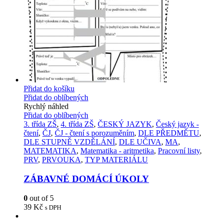
Přidat do košíku
Přidat do oblíbených
Rychlý náhled
Přidat do oblíbených
3. třída ZŠ
,
4. třída ZŠ
,
ČESKÝ JAZYK
,
Český jazyk -
čtení
,
ČJ
,
ČJ - čtení s porozuměním
,
DLE PŘEDMĚTU
,
DLE STUPNĚ VZDĚLÁNÍ
,
DLE UČIVA
,
MA
,
MATEMATIKA
,
Matematika - aritmetika
,
Pracovní listy
,
PRV
,
PRVOUKA
,
TYP MATERIÁLU
ZÁBAVNÉ DOMÁCÍ ÚKOLY
0
out of 5
39
Kč
s DPH