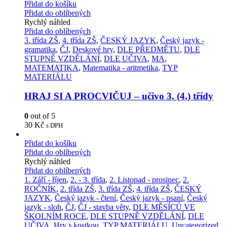
Přidat do košíku
Přidat do oblíbených
Rychlý náhled
Přidat do oblíbených
3. třída ZŠ
,
4. třída ZŠ
,
ČESKÝ JAZYK
,
Český jazyk -
gramatika
,
ČJ
,
Deskové hry
,
DLE PŘEDMĚTU
,
DLE
STUPNĚ VZDĚLÁNÍ
,
DLE UČIVA
,
MA
,
MATEMATIKA
,
Matematika - aritmetika
,
TYP
MATERIÁLU
HRAJ SI A PROCVIČUJ – učivo 3. (4.) třídy
0
out of 5
30
Kč
s DPH
Přidat do košíku
Přidat do oblíbených
Rychlý náhled
Přidat do oblíbených
1. Září - říjen
,
2. - 3. třída
,
2. Listopad - prosinec
,
2.
ROČNÍK
,
2. třída ZŠ
,
3. třída ZŠ
,
4. třída ZŠ
,
ČESKÝ
JAZYK
,
Český jazyk - čtení
,
Český jazyk - psaní
,
Český
jazyk - sloh
,
ČJ
,
ČJ - stavba věty
,
DLE MĚSÍCŮ VE
ŠKOLNÍM ROCE
,
DLE STUPNĚ VZDĚLÁNÍ
,
DLE
UČIVA
,
Hry s kostkou
,
TYP MATERIÁLU
,
Uncategorized
,