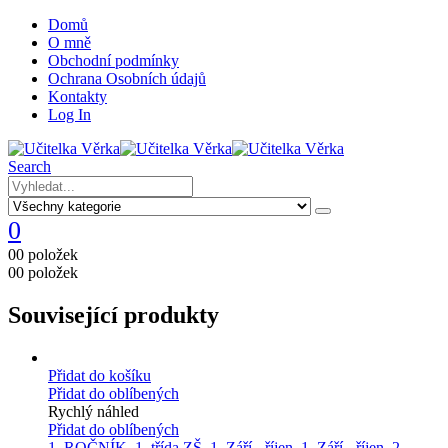
Domů
O mně
Obchodní podmínky
Ochrana Osobních údajů
Kontakty
Log In
Search
0
0
0 položek
0
0 položek
Související produkty
Přidat do košíku
Přidat do oblíbených
Rychlý náhled
Přidat do oblíbených
1. ROČNÍK
,
1. třída ZŠ
,
1. Září - říjen
,
1. Září - říjen
,
2.