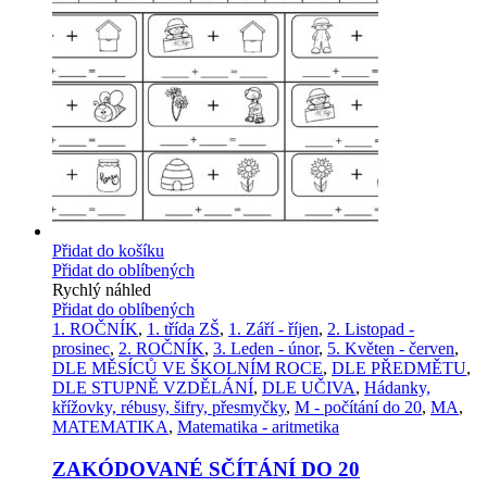
Přidat do košíku
Přidat do oblíbených
Rychlý náhled
Přidat do oblíbených
1. ROČNÍK
,
1. třída ZŠ
,
1. Září - říjen
,
2. Listopad -
prosinec
,
2. ROČNÍK
,
3. Leden - únor
,
5. Květen - červen
,
DLE MĚSÍCŮ VE ŠKOLNÍM ROCE
,
DLE PŘEDMĚTU
,
DLE STUPNĚ VZDĚLÁNÍ
,
DLE UČIVA
,
Hádanky,
křížovky, rébusy, šifry, přesmyčky
,
M - počítání do 20
,
MA
,
MATEMATIKA
,
Matematika - aritmetika
ZAKÓDOVANÉ SČÍTÁNÍ DO 20