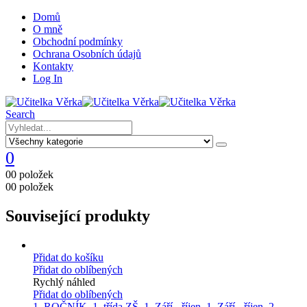
Domů
O mně
Obchodní podmínky
Ochrana Osobních údajů
Kontakty
Log In
Search
0
0
0 položek
0
0 položek
Související produkty
Přidat do košíku
Přidat do oblíbených
Rychlý náhled
Přidat do oblíbených
1. ROČNÍK
,
1. třída ZŠ
,
1. Září - říjen
,
1. Září - říjen
,
2.