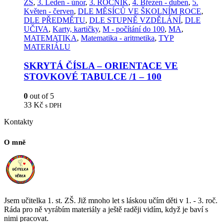
ZŠ
,
3. Leden - únor
,
3. ROČNÍK
,
4. Březen - duben
,
5.
Květen - červen
,
DLE MĚSÍCŮ VE ŠKOLNÍM ROCE
,
DLE PŘEDMĚTU
,
DLE STUPNĚ VZDĚLÁNÍ
,
DLE
UČIVA
,
Karty, kartičky
,
M - počítání do 100
,
MA
,
MATEMATIKA
,
Matematika - aritmetika
,
TYP
MATERIÁLU
SKRYTÁ ČÍSLA – ORIENTACE VE
STOVKOVÉ TABULCE /1 – 100
0
out of 5
33
Kč
s DPH
Kontakty
O mně
Jsem učitelka 1. st. ZŠ. Již mnoho let s láskou učím děti v 1. - 3. roč.
Ráda pro ně vyrábím materiály a ještě raději vidím, když je baví s
nimi pracovat.