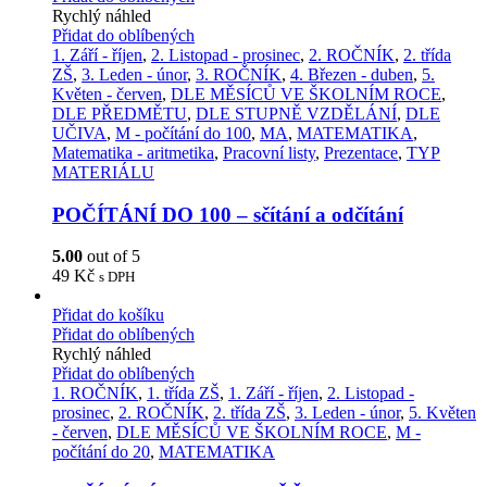
Rychlý náhled
Přidat do oblíbených
1. Září - říjen
,
2. Listopad - prosinec
,
2. ROČNÍK
,
2. třída
ZŠ
,
3. Leden - únor
,
3. ROČNÍK
,
4. Březen - duben
,
5.
Květen - červen
,
DLE MĚSÍCŮ VE ŠKOLNÍM ROCE
,
DLE PŘEDMĚTU
,
DLE STUPNĚ VZDĚLÁNÍ
,
DLE
UČIVA
,
M - počítání do 100
,
MA
,
MATEMATIKA
,
Matematika - aritmetika
,
Pracovní listy
,
Prezentace
,
TYP
MATERIÁLU
POČÍTÁNÍ DO 100 – sčítání a odčítání
5.00
out of 5
49
Kč
s DPH
Přidat do košíku
Přidat do oblíbených
Rychlý náhled
Přidat do oblíbených
1. ROČNÍK
,
1. třída ZŠ
,
1. Září - říjen
,
2. Listopad -
prosinec
,
2. ROČNÍK
,
2. třída ZŠ
,
3. Leden - únor
,
5. Květen
- červen
,
DLE MĚSÍCŮ VE ŠKOLNÍM ROCE
,
M -
počítání do 20
,
MATEMATIKA