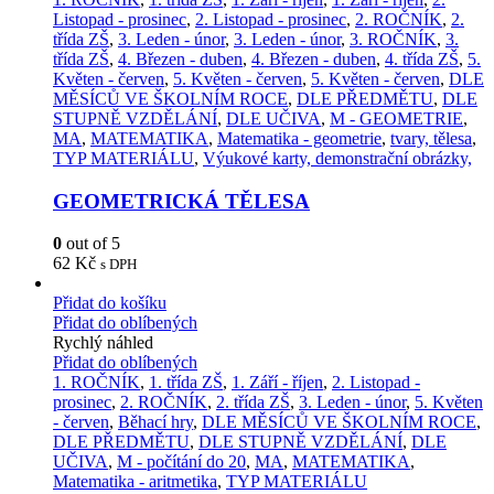
Listopad - prosinec
,
2. Listopad - prosinec
,
2. ROČNÍK
,
2.
třída ZŠ
,
3. Leden - únor
,
3. Leden - únor
,
3. ROČNÍK
,
3.
třída ZŠ
,
4. Březen - duben
,
4. Březen - duben
,
4. třída ZŠ
,
5.
Květen - červen
,
5. Květen - červen
,
5. Květen - červen
,
DLE
MĚSÍCŮ VE ŠKOLNÍM ROCE
,
DLE PŘEDMĚTU
,
DLE
STUPNĚ VZDĚLÁNÍ
,
DLE UČIVA
,
M - GEOMETRIE
,
MA
,
MATEMATIKA
,
Matematika - geometrie
,
tvary, tělesa
,
TYP MATERIÁLU
,
Výukové karty, demonstrační obrázky,
GEOMETRICKÁ TĚLESA
0
out of 5
62
Kč
s DPH
Přidat do košíku
Přidat do oblíbených
Rychlý náhled
Přidat do oblíbených
1. ROČNÍK
,
1. třída ZŠ
,
1. Září - říjen
,
2. Listopad -
prosinec
,
2. ROČNÍK
,
2. třída ZŠ
,
3. Leden - únor
,
5. Květen
- červen
,
Běhací hry
,
DLE MĚSÍCŮ VE ŠKOLNÍM ROCE
,
DLE PŘEDMĚTU
,
DLE STUPNĚ VZDĚLÁNÍ
,
DLE
UČIVA
,
M - počítání do 20
,
MA
,
MATEMATIKA
,
Matematika - aritmetika
,
TYP MATERIÁLU