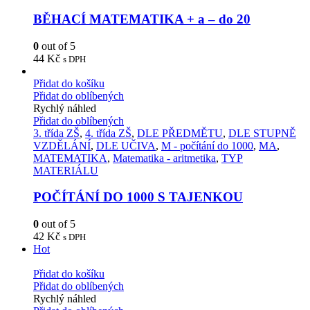
BĚHACÍ MATEMATIKA + a – do 20
0
out of 5
44
Kč
s DPH
Přidat do košíku
Přidat do oblíbených
Rychlý náhled
Přidat do oblíbených
3. třída ZŠ
,
4. třída ZŠ
,
DLE PŘEDMĚTU
,
DLE STUPNĚ
VZDĚLÁNÍ
,
DLE UČIVA
,
M - počítání do 1000
,
MA
,
MATEMATIKA
,
Matematika - aritmetika
,
TYP
MATERIÁLU
POČÍTÁNÍ DO 1000 S TAJENKOU
0
out of 5
42
Kč
s DPH
Hot
Přidat do košíku
Přidat do oblíbených
Rychlý náhled