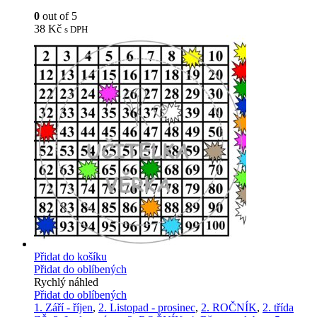
0
out of 5
38
Kč
s DPH
Přidat do košíku
Přidat do oblíbených
Rychlý náhled
Přidat do oblíbených
1. Září - říjen
,
2. Listopad - prosinec
,
2. ROČNÍK
,
2. třída