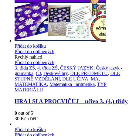
Přidat do košíku
Přidat do oblíbených
Rychlý náhled
Přidat do oblíbených
3. třída ZŠ
,
4. třída ZŠ
,
ČESKÝ JAZYK
,
Český jazyk -
gramatika
,
ČJ
,
Deskové hry
,
DLE PŘEDMĚTU
,
DLE
STUPNĚ VZDĚLÁNÍ
,
DLE UČIVA
,
MA
,
MATEMATIKA
,
Matematika - aritmetika
,
TYP
MATERIÁLU
HRAJ SI A PROCVIČUJ – učivo 3. (4.) třídy
0
out of 5
30
Kč
s DPH
Přidat do košíku
Přidat do oblíbených