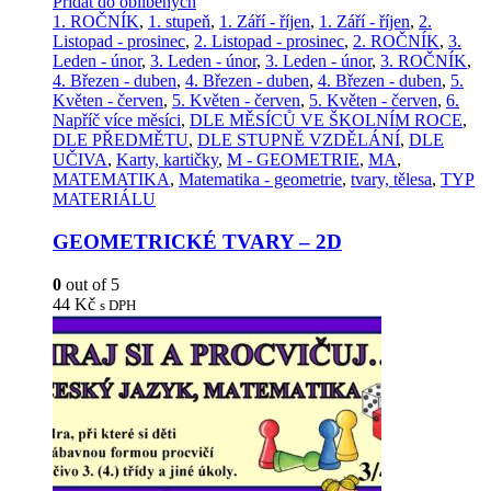
Přidat do oblíbených
1. ROČNÍK
,
1. stupeň
,
1. Září - říjen
,
1. Září - říjen
,
2.
Listopad - prosinec
,
2. Listopad - prosinec
,
2. ROČNÍK
,
3.
Leden - únor
,
3. Leden - únor
,
3. Leden - únor
,
3. ROČNÍK
,
4. Březen - duben
,
4. Březen - duben
,
4. Březen - duben
,
5.
Květen - červen
,
5. Květen - červen
,
5. Květen - červen
,
6.
Napříč více měsíci
,
DLE MĚSÍCŮ VE ŠKOLNÍM ROCE
,
DLE PŘEDMĚTU
,
DLE STUPNĚ VZDĚLÁNÍ
,
DLE
UČIVA
,
Karty, kartičky
,
M - GEOMETRIE
,
MA
,
MATEMATIKA
,
Matematika - geometrie
,
tvary, tělesa
,
TYP
MATERIÁLU
GEOMETRICKÉ TVARY – 2D
0
out of 5
44
Kč
s DPH