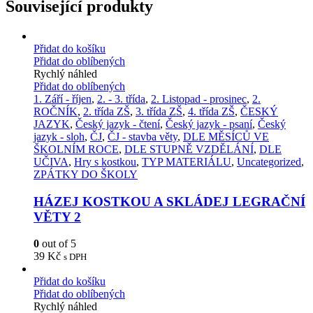
Související produkty
Přidat do košíku
Přidat do oblíbených
Rychlý náhled
Přidat do oblíbených
1. Září - říjen
,
2. - 3. třída
,
2. Listopad - prosinec
,
2.
ROČNÍK
,
2. třída ZŠ
,
3. třída ZŠ
,
4. třída ZŠ
,
ČESKÝ
JAZYK
,
Český jazyk - čtení
,
Český jazyk - psaní
,
Český
jazyk - sloh
,
ČJ
,
ČJ - stavba věty
,
DLE MĚSÍCŮ VE
ŠKOLNÍM ROCE
,
DLE STUPNĚ VZDĚLÁNÍ
,
DLE
UČIVA
,
Hry s kostkou
,
TYP MATERIÁLU
,
Uncategorized
,
ZPÁTKY DO ŠKOLY
HÁZEJ KOSTKOU A SKLÁDEJ LEGRAČNÍ
VĚTY 2
0
out of 5
39
Kč
s DPH
Přidat do košíku
Přidat do oblíbených
Rychlý náhled