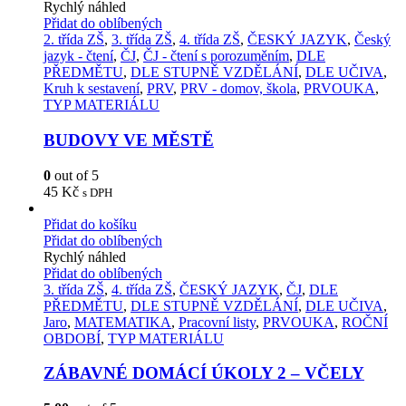
Rychlý náhled
Přidat do oblíbených
2. třída ZŠ
,
3. třída ZŠ
,
4. třída ZŠ
,
ČESKÝ JAZYK
,
Český
jazyk - čtení
,
ČJ
,
ČJ - čtení s porozuměním
,
DLE
PŘEDMĚTU
,
DLE STUPNĚ VZDĚLÁNÍ
,
DLE UČIVA
,
Kruh k sestavení
,
PRV
,
PRV - domov, škola
,
PRVOUKA
,
TYP MATERIÁLU
BUDOVY VE MĚSTĚ
0
out of 5
45
Kč
s DPH
Přidat do košíku
Přidat do oblíbených
Rychlý náhled
Přidat do oblíbených
3. třída ZŠ
,
4. třída ZŠ
,
ČESKÝ JAZYK
,
ČJ
,
DLE
PŘEDMĚTU
,
DLE STUPNĚ VZDĚLÁNÍ
,
DLE UČIVA
,
Jaro
,
MATEMATIKA
,
Pracovní listy
,
PRVOUKA
,
ROČNÍ
OBDOBÍ
,
TYP MATERIÁLU
ZÁBAVNÉ DOMÁCÍ ÚKOLY 2 – VČELY