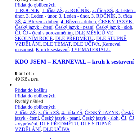
Přidat do oblíbených
1. ROČNÍK
,
1. třída ZŠ
,
2. ROČNÍK
,
2. třída ZŠ
,
3. Leden -
únor
,
3. Leden - únor
,
3. Leden - únor
,
3. ROČNÍK
,
3. třída
ZŠ
,
4. Březen - duben
,
4. Březen - duben
,
ČESKÝ JAZYK
,
Český jazyk - čtení
,
Český jazyk - psaní
,
Český jazyk - sloh
,
ČJ
,
ČJ - čtení s porozuměním
,
DLE MĚSÍCŮ VE
ŠKOLNÍM ROCE
,
DLE PŘEDMĚTU
,
DLE STUPNĚ
VZDĚLÁNÍ
,
DLE TÉMAT
,
DLE UČIVA
,
Karneval,
masopust
,
Kruh k sestavení
,
TYP MATERIÁLU
KDO JSEM – KARNEVAL – kruh k sestavení
0
out of 5
49
Kč
s DPH
Přidat do košíku
Přidat do oblíbených
Rychlý náhled
Přidat do oblíbených
2. třída ZŠ
,
3. třída ZŠ
,
4. třída ZŠ
,
ČESKÝ JAZYK
,
Český
jazyk - čtení
,
Český jazyk - psaní
,
Český jazyk - sloh
,
ČJ
,
ČJ
- vyprávění
,
DLE PŘEDMĚTU
,
DLE STUPNĚ
VZDĚLÁNÍ
,
DLE UČIVA