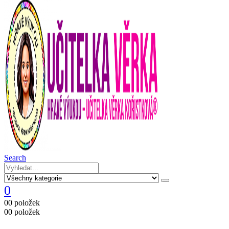
Search
0
0
0 položek
0
0 položek