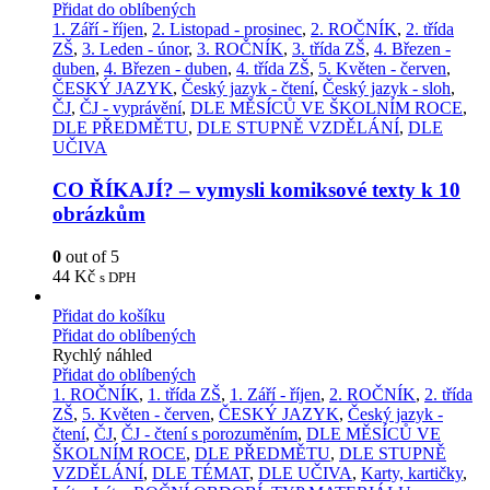
Přidat do oblíbených
1. Září - říjen
,
2. Listopad - prosinec
,
2. ROČNÍK
,
2. třída
ZŠ
,
3. Leden - únor
,
3. ROČNÍK
,
3. třída ZŠ
,
4. Březen -
duben
,
4. Březen - duben
,
4. třída ZŠ
,
5. Květen - červen
,
ČESKÝ JAZYK
,
Český jazyk - čtení
,
Český jazyk - sloh
,
ČJ
,
ČJ - vyprávění
,
DLE MĚSÍCŮ VE ŠKOLNÍM ROCE
,
DLE PŘEDMĚTU
,
DLE STUPNĚ VZDĚLÁNÍ
,
DLE
UČIVA
CO ŘÍKAJÍ? – vymysli komiksové texty k 10
obrázkům
0
out of 5
44
Kč
s DPH
Přidat do košíku
Přidat do oblíbených
Rychlý náhled
Přidat do oblíbených
1. ROČNÍK
,
1. třída ZŠ
,
1. Září - říjen
,
2. ROČNÍK
,
2. třída
ZŠ
,
5. Květen - červen
,
ČESKÝ JAZYK
,
Český jazyk -
čtení
,
ČJ
,
ČJ - čtení s porozuměním
,
DLE MĚSÍCŮ VE
ŠKOLNÍM ROCE
,
DLE PŘEDMĚTU
,
DLE STUPNĚ
VZDĚLÁNÍ
,
DLE TÉMAT
,
DLE UČIVA
,
Karty, kartičky
,