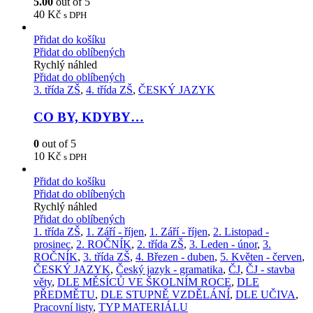
5.00
out of 5
40
Kč
s DPH
Přidat do košíku
Přidat do oblíbených
Rychlý náhled
Přidat do oblíbených
3. třída ZŠ
,
4. třída ZŠ
,
ČESKÝ JAZYK
CO BY, KDYBY…
0
out of 5
10
Kč
s DPH
Přidat do košíku
Přidat do oblíbených
Rychlý náhled
Přidat do oblíbených
1. třída ZŠ
,
1. Září - říjen
,
1. Září - říjen
,
2. Listopad -
prosinec
,
2. ROČNÍK
,
2. třída ZŠ
,
3. Leden - únor
,
3.
ROČNÍK
,
3. třída ZŠ
,
4. Březen - duben
,
5. Květen - červen
,
ČESKÝ JAZYK
,
Český jazyk - gramatika
,
ČJ
,
ČJ - stavba
věty
,
DLE MĚSÍCŮ VE ŠKOLNÍM ROCE
,
DLE
PŘEDMĚTU
,
DLE STUPNĚ VZDĚLÁNÍ
,
DLE UČIVA
,
Pracovní listy
,
TYP MATERIÁLU