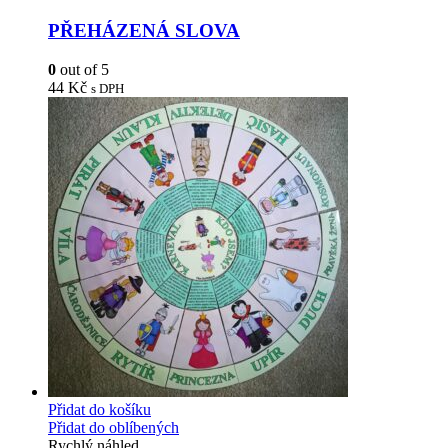
PŘEHÁZENÁ SLOVA
0
out of 5
44
Kč
s DPH
Přidat do košíku
Přidat do oblíbených
Rychlý náhled