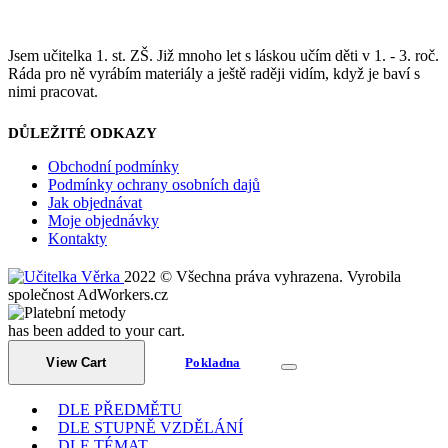
Jsem učitelka 1. st. ZŠ. Již mnoho let s láskou učím děti v 1. - 3. roč.
Ráda pro ně vyrábím materiály a ještě raději vidím, když je baví s
nimi pracovat.
DŮLEŽITÉ ODKAZY
Obchodní podmínky
Podmínky ochrany osobních dajů
Jak objednávat
Moje objednávky
Kontakty
2022 © Všechna práva vyhrazena. Vyrobila
společnost AdWorkers.cz
has been added to your cart.
View Cart
Pokladna
DLE PŘEDMĚTU
DLE STUPNĚ VZDĚLÁNÍ
DLE TÉMAT