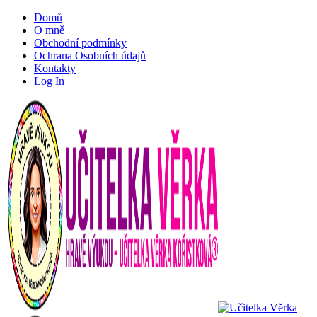
Domů
O mně
Obchodní podmínky
Ochrana Osobních údajů
Kontakty
Log In