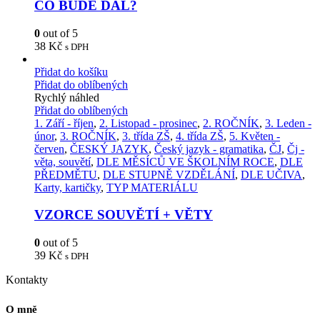
CO BUDE DÁL?
0
out of 5
38
Kč
s DPH
Přidat do košíku
Přidat do oblíbených
Rychlý náhled
Přidat do oblíbených
1. Září - říjen
,
2. Listopad - prosinec
,
2. ROČNÍK
,
3. Leden -
únor
,
3. ROČNÍK
,
3. třída ZŠ
,
4. třída ZŠ
,
5. Květen -
červen
,
ČESKÝ JAZYK
,
Český jazyk - gramatika
,
ČJ
,
Čj -
věta, souvětí
,
DLE MĚSÍCŮ VE ŠKOLNÍM ROCE
,
DLE
PŘEDMĚTU
,
DLE STUPNĚ VZDĚLÁNÍ
,
DLE UČIVA
,
Karty, kartičky
,
TYP MATERIÁLU
VZORCE SOUVĚTÍ + VĚTY
0
out of 5
39
Kč
s DPH
Kontakty
O mně