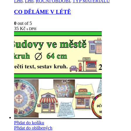
Léto
,
Léto
,
ROČNÍ OBDOBÍ
,
TYP MATERIÁLU
CO DĚLÁME V LÉTĚ
0
out of 5
35
Kč
s DPH
Přidat do košíku
Přidat do oblíbených