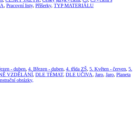
VA
,
Pracovní listy
,
Příšerky
,
TYP MATERIÁLU
řezen - duben
,
4. Březen - duben
,
4. třída ZŠ
,
5. Květen - červen
,
5.
NĚ VZDĚLÁNÍ
,
DLE TÉMAT
,
DLE UČIVA
,
Jaro
,
Jaro
,
Planeta
strační obrázky,