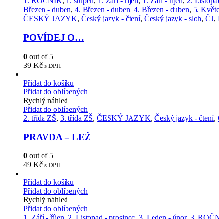
1. ROČNÍK
,
1. stupeň
,
1. Září - říjen
,
1. Září - říjen
,
2. Listopa
Březen - duben
,
4. Březen - duben
,
4. Březen - duben
,
5. Květe
ČESKÝ JAZYK
,
Český jazyk - čtení
,
Český jazyk - sloh
,
ČJ
,
POVÍDEJ O…
0
out of 5
39
Kč
s DPH
Přidat do košíku
Přidat do oblíbených
Rychlý náhled
Přidat do oblíbených
2. třída ZŠ
,
3. třída ZŠ
,
ČESKÝ JAZYK
,
Český jazyk - čtení
,
PRAVDA – LEŽ
0
out of 5
49
Kč
s DPH
Přidat do košíku
Přidat do oblíbených
Rychlý náhled
Přidat do oblíbených
1. Září - říjen
,
2. Listopad - prosinec
,
3. Leden - únor
,
3. ROČ