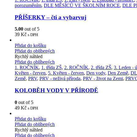
porozuměním
,
DLE MĚSÍCŮ VE ŠKOLNÍM ROCE
,
DLE 
PŘÍŠERKY – čti a vybarvuj
5.00
out of 5
39
Kč
s DPH
Přidat do košíku
Přidat do oblíbených
Rychlý náhled
Přidat do oblíbených
1. ROČNÍK
,
1. třída ZŠ
,
2. ROČNÍK
,
2. třída ZŠ
,
3. Leden - 
Květen - červen
,
5. Květen - červen
,
Den vody
,
Den Země
,
DL
Země
,
PRV
,
PRV - neživá příroda
,
PRV - život na Zemi
,
PRV
KOLOBĚH VODY V PŘÍRODĚ
0
out of 5
49
Kč
s DPH
Přidat do košíku
Přidat do oblíbených
Rychlý náhled
Přidat do oblíbených