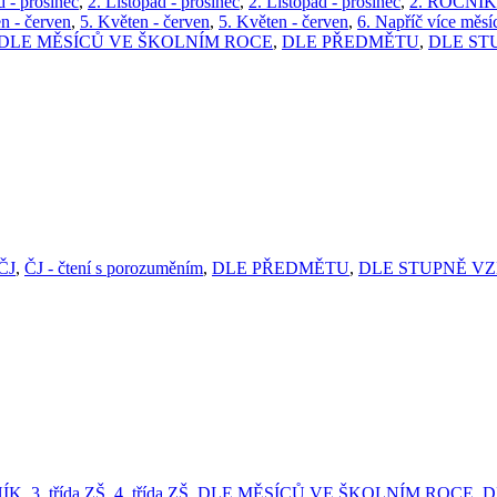
d - prosinec
,
2. Listopad - prosinec
,
2. Listopad - prosinec
,
2. ROČNÍK
n - červen
,
5. Květen - červen
,
5. Květen - červen
,
6. Napříč více měsí
DLE MĚSÍCŮ VE ŠKOLNÍM ROCE
,
DLE PŘEDMĚTU
,
DLE ST
ČJ
,
ČJ - čtení s porozuměním
,
DLE PŘEDMĚTU
,
DLE STUPNĚ V
NÍK
,
3. třída ZŠ
,
4. třída ZŠ
,
DLE MĚSÍCŮ VE ŠKOLNÍM ROCE
,
D