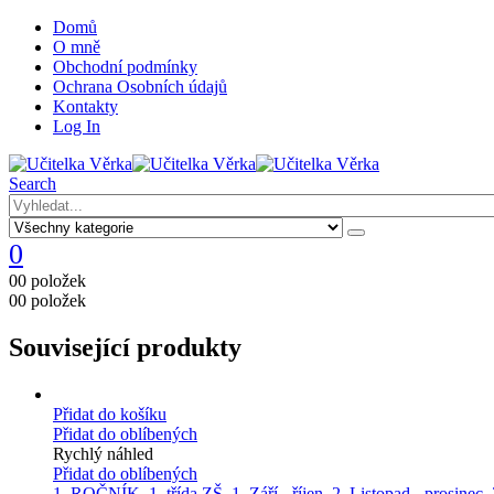
Domů
O mně
Obchodní podmínky
Ochrana Osobních údajů
Kontakty
Log In
Search
0
0
0 položek
0
0 položek
Související produkty
Přidat do košíku
Přidat do oblíbených
Rychlý náhled
Přidat do oblíbených
1. ROČNÍK
,
1. třída ZŠ
,
1. Září - říjen
,
2. Listopad - prosinec
,