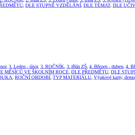
PŘEDMĚTU
,
DLE STUPNĚ VZDĚLÁNÍ
,
DLE TÉMAT
,
DLE UČI
únor
,
3. Leden - únor
,
3. ROČNÍK
,
3. třída ZŠ
,
4. Březen - duben
,
4. B
E MĚSÍCŮ VE ŠKOLNÍM ROCE
,
DLE PŘEDMĚTU
,
DLE STUP
OUKA
,
ROČNÍ OBDOBÍ
,
TYP MATERIÁLU
,
Výukové karty, demon