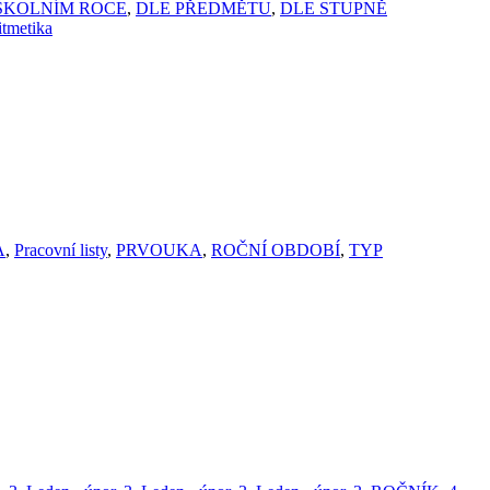
 ŠKOLNÍM ROCE
,
DLE PŘEDMĚTU
,
DLE STUPNĚ
itmetika
A
,
Pracovní listy
,
PRVOUKA
,
ROČNÍ OBDOBÍ
,
TYP