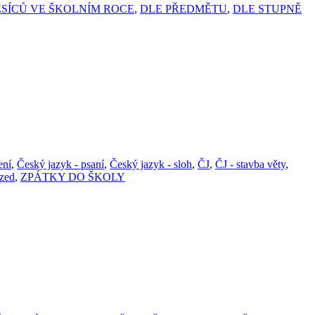
SÍCŮ VE ŠKOLNÍM ROCE
,
DLE PŘEDMĚTU
,
DLE STUPNĚ
ení
,
Český jazyk - psaní
,
Český jazyk - sloh
,
ČJ
,
ČJ - stavba věty
,
zed
,
ZPÁTKY DO ŠKOLY