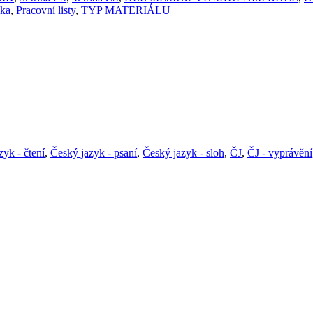
ika
,
Pracovní listy
,
TYP MATERIÁLU
zyk - čtení
,
Český jazyk - psaní
,
Český jazyk - sloh
,
ČJ
,
ČJ - vyprávění