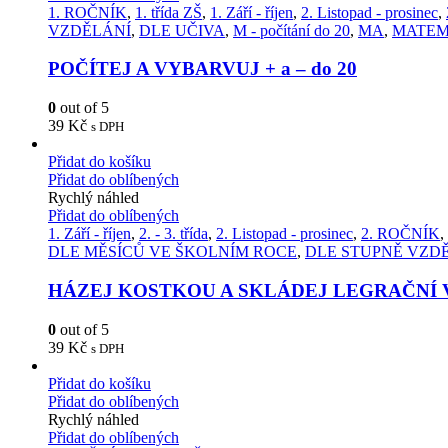
1. ROČNÍK
,
1. třída ZŠ
,
1. Září - říjen
,
2. Listopad - prosinec
,
VZDĚLÁNÍ
,
DLE UČIVA
,
M - počítání do 20
,
MA
,
MATEM
POČÍTEJ A VYBARVUJ + a – do 20
0
out of 5
39
Kč
s DPH
Přidat do košíku
Přidat do oblíbených
Rychlý náhled
Přidat do oblíbených
1. Září - říjen
,
2. - 3. třída
,
2. Listopad - prosinec
,
2. ROČNÍK
,
DLE MĚSÍCŮ VE ŠKOLNÍM ROCE
,
DLE STUPNĚ VZD
HÁZEJ KOSTKOU A SKLÁDEJ LEGRAČNÍ 
0
out of 5
39
Kč
s DPH
Přidat do košíku
Přidat do oblíbených
Rychlý náhled
Přidat do oblíbených