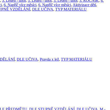
,
3. Leden - únor
,
3. Leden - únor
,
3. Leden - únor
,
3. ROČNÍK
,
4.
ci
,
6. Napříč více měsíci
,
6. Napříč více měsíci
,
Aktivizace dětí
,
UPNĚ VZDĚLÁNÍ
,
DLE UČIVA
,
TYP MATERIÁLU
ZDĚLÁNÍ
,
DLE UČIVA
,
Pravda x lež
,
TYP MATERIÁLU
LE PŘEDMĚTU
,
DLE STUPNĚ VZDĚLÁNÍ
,
DLE UČIVA
,
M -