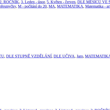
2. ROČNÍK
,
3. Leden - únor
,
5. Květen - červen
,
DLE MĚSÍCŮ VE
 přesmyčky
,
M - počítání do 20
,
MA
,
MATEMATIKA
,
Matematika - ar
TU
,
DLE STUPNĚ VZDĚLÁNÍ
,
DLE UČIVA
,
Jaro
,
MATEMATIK