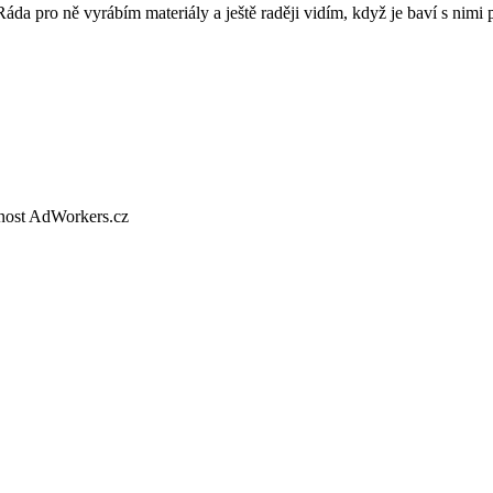
 Ráda pro ně vyrábím materiály a ještě raději vidím, když je baví s nimi 
nost AdWorkers.cz