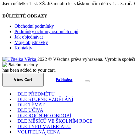
Jsem učitelka 1. st. ZŠ. Již mnoho let s láskou učím děti v 1. - 3. roč.
DŮLEŽITÉ ODKAZY
Obchodní podmínky
Podmínky ochrany osobních dajů
Jak objednávat
Moje objednávky
Kontakty
2022 © Všechna práva vyhrazena. Vyrobila společ
has been added to your cart.
View Cart
Pokladna
DLE PŘEDMĚTU
DLE STUPNĚ VZDĚLÁNÍ
DLE TÉMAT
DLE UČIVA
DLE ROČNÍHO OBDOBÍ
DLE MĚSÍCŮ VE ŠKOLNÍM ROCE
DLE TYPU MATERIÁLU
VOLITELNÁ CENA