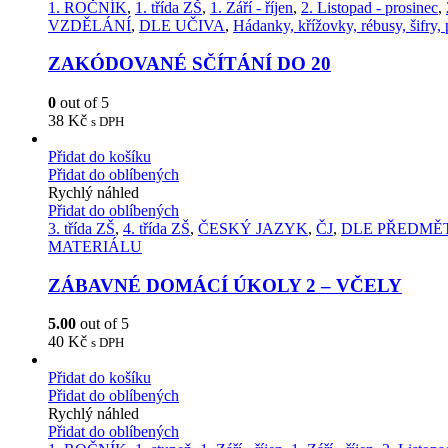
1. ROČNÍK
,
1. třída ZŠ
,
1. Září - říjen
,
2. Listopad - prosinec
,
VZDĚLÁNÍ
,
DLE UČIVA
,
Hádanky, křížovky, rébusy, šifry,
ZAKÓDOVANÉ SČÍTÁNÍ DO 20
0
out of 5
38
Kč
s DPH
Přidat do košíku
Přidat do oblíbených
Rychlý náhled
Přidat do oblíbených
3. třída ZŠ
,
4. třída ZŠ
,
ČESKÝ JAZYK
,
ČJ
,
DLE PŘEDMĚ
MATERIÁLU
ZÁBAVNÉ DOMÁCÍ ÚKOLY 2 – VČELY
5.00
out of 5
40
Kč
s DPH
Přidat do košíku
Přidat do oblíbených
Rychlý náhled
Přidat do oblíbených