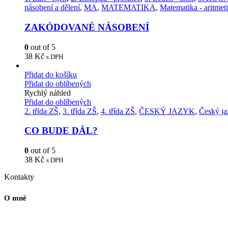
násobení a dělení
,
MA
,
MATEMATIKA
,
Matematika - aritmet
ZAKÓDOVANÉ NÁSOBENÍ
0
out of 5
38
Kč
s DPH
Přidat do košíku
Přidat do oblíbených
Rychlý náhled
Přidat do oblíbených
2. třída ZŠ
,
3. třída ZŠ
,
4. třída ZŠ
,
ČESKÝ JAZYK
,
Český ja
CO BUDE DÁL?
0
out of 5
38
Kč
s DPH
Kontakty
O mně