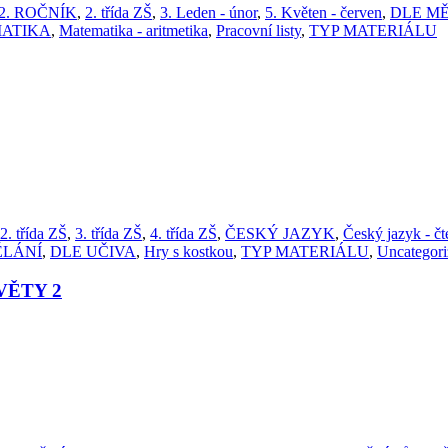
2. ROČNÍK
,
2. třída ZŠ
,
3. Leden - únor
,
5. Květen - červen
,
DLE MĚ
ATIKA
,
Matematika - aritmetika
,
Pracovní listy
,
TYP MATERIÁLU
2. třída ZŠ
,
3. třída ZŠ
,
4. třída ZŠ
,
ČESKÝ JAZYK
,
Český jazyk - čt
ĚLÁNÍ
,
DLE UČIVA
,
Hry s kostkou
,
TYP MATERIÁLU
,
Uncategori
VĚTY 2