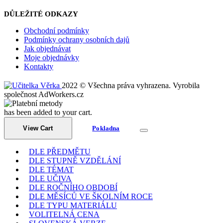
DŮLEŽITÉ ODKAZY
Obchodní podmínky
Podmínky ochrany osobních dajů
Jak objednávat
Moje objednávky
Kontakty
2022 © Všechna práva vyhrazena. Vyrobila
společnost AdWorkers.cz
has been added to your cart.
View Cart
Pokladna
DLE PŘEDMĚTU
DLE STUPNĚ VZDĚLÁNÍ
DLE TÉMAT
DLE UČIVA
DLE ROČNÍHO OBDOBÍ
DLE MĚSÍCŮ VE ŠKOLNÍM ROCE
DLE TYPU MATERIÁLU
VOLITELNÁ CENA