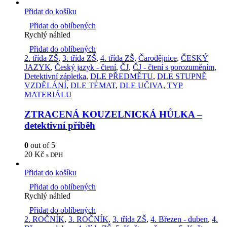
Přidat do košíku
Přidat do oblíbených
Rychlý náhled
Přidat do oblíbených
2. třída ZŠ
,
3. třída ZŠ
,
4. třída ZŠ
,
Čarodějnice
,
ČESKÝ
JAZYK
,
Český jazyk - čtení
,
ČJ
,
ČJ - čtení s porozuměním
,
Detektivní zápletka
,
DLE PŘEDMĚTU
,
DLE STUPNĚ
VZDĚLÁNÍ
,
DLE TÉMAT
,
DLE UČIVA
,
TYP
MATERIÁLU
ZTRACENÁ KOUZELNICKÁ HŮLKA –
detektivní příběh
0
out of 5
20
Kč
s DPH
Přidat do košíku
Přidat do oblíbených
Rychlý náhled
Přidat do oblíbených
2. ROČNÍK
,
3. ROČNÍK
,
3. třída ZŠ
,
4. Březen - duben
,
4.