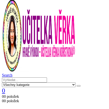
Search
0
0
0 položek
0
0 položek