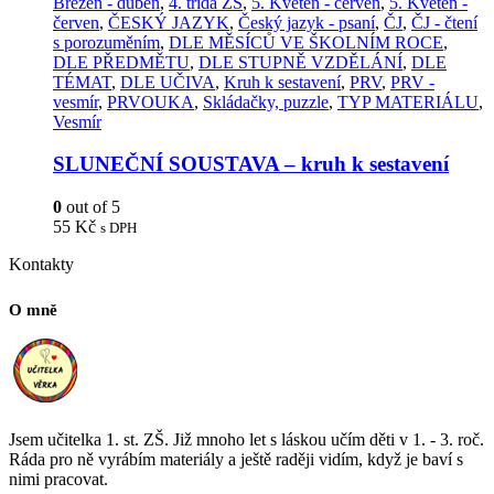
Březen - duben
,
4. třída ZŠ
,
5. Květen - červen
,
5. Květen -
červen
,
ČESKÝ JAZYK
,
Český jazyk - psaní
,
ČJ
,
ČJ - čtení
s porozuměním
,
DLE MĚSÍCŮ VE ŠKOLNÍM ROCE
,
DLE PŘEDMĚTU
,
DLE STUPNĚ VZDĚLÁNÍ
,
DLE
TÉMAT
,
DLE UČIVA
,
Kruh k sestavení
,
PRV
,
PRV -
vesmír
,
PRVOUKA
,
Skládačky, puzzle
,
TYP MATERIÁLU
,
Vesmír
SLUNEČNÍ SOUSTAVA – kruh k sestavení
0
out of 5
55
Kč
s DPH
Kontakty
O mně
Jsem učitelka 1. st. ZŠ. Již mnoho let s láskou učím děti v 1. - 3. roč.
Ráda pro ně vyrábím materiály a ještě raději vidím, když je baví s
nimi pracovat.