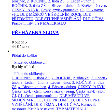
prosinec
,
2. ROČNÍK
,
2. třída ZŠ
,
3. Leden - únor
,
3.
ROČNÍK
,
3. třída ZŠ
,
4. Březen - duben
,
5. Květen - červen
,
ČESKÝ JAZYK
,
Český jazyk - gramatika
,
ČJ
,
ČJ - stavba
věty
,
DLE MĚSÍCŮ VE ŠKOLNÍM ROCE
,
DLE
PŘEDMĚTU
,
DLE STUPNĚ VZDĚLÁNÍ
,
DLE UČIVA
,
Pracovní listy
,
TYP MATERIÁLU
PŘEHÁZENÁ SLOVA
0
out of 5
44
Kč
s DPH
Přidat do košíku
Přidat do oblíbených
Rychlý náhled
Přidat do oblíbených
1. ROČNÍK
,
1. třída ZŠ
,
2. ROČNÍK
,
2. třída ZŠ
,
3. Leden -
únor
,
3. Leden - únor
,
3. Leden - únor
,
3. ROČNÍK
,
3. třída
ZŠ
,
4. Březen - duben
,
4. Březen - duben
,
ČESKÝ JAZYK
,
Český jazyk - čtení
,
Český jazyk - psaní
,
Český jazyk - sloh
,
ČJ
,
ČJ - čtení s porozuměním
,
DLE MĚSÍCŮ VE
ŠKOLNÍM ROCE
,
DLE PŘEDMĚTU
,
DLE STUPNĚ
VZDĚLÁNÍ
,
DLE TÉMAT
,
DLE UČIVA
,
Karneval,
masopust
,
Kruh k sestavení
,
TYP MATERIÁLU