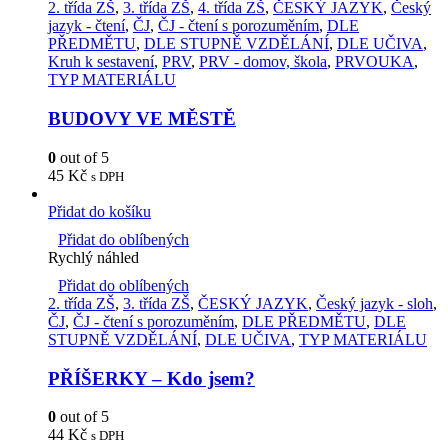
2. třída ZŠ
,
3. třída ZŠ
,
4. třída ZŠ
,
ČESKÝ JAZYK
,
Český
jazyk - čtení
,
ČJ
,
ČJ - čtení s porozuměním
,
DLE
PŘEDMĚTU
,
DLE STUPNĚ VZDĚLÁNÍ
,
DLE UČIVA
,
Kruh k sestavení
,
PRV
,
PRV - domov, škola
,
PRVOUKA
,
TYP MATERIÁLU
BUDOVY VE MĚSTĚ
0
out of 5
45
Kč
s DPH
Přidat do košíku
Přidat do oblíbených
Rychlý náhled
Přidat do oblíbených
2. třída ZŠ
,
3. třída ZŠ
,
ČESKÝ JAZYK
,
Český jazyk - sloh
,
ČJ
,
ČJ - čtení s porozuměním
,
DLE PŘEDMĚTU
,
DLE
STUPNĚ VZDĚLÁNÍ
,
DLE UČIVA
,
TYP MATERIÁLU
PŘÍŠERKY – Kdo jsem?
0
out of 5
44
Kč
s DPH