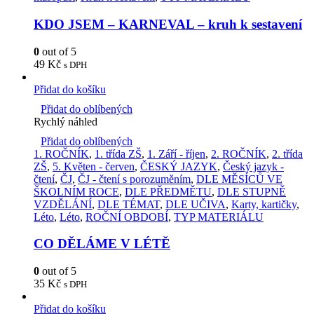
KDO JSEM – KARNEVAL – kruh k sestavení
0
out of 5
49
Kč
s DPH
Přidat do košíku
Přidat do oblíbených
Rychlý náhled
Přidat do oblíbených
1. ROČNÍK
,
1. třída ZŠ
,
1. Září - říjen
,
2. ROČNÍK
,
2. třída
ZŠ
,
5. Květen - červen
,
ČESKÝ JAZYK
,
Český jazyk -
čtení
,
ČJ
,
ČJ - čtení s porozuměním
,
DLE MĚSÍCŮ VE
ŠKOLNÍM ROCE
,
DLE PŘEDMĚTU
,
DLE STUPNĚ
VZDĚLÁNÍ
,
DLE TÉMAT
,
DLE UČIVA
,
Karty, kartičky
,
Léto
,
Léto
,
ROČNÍ OBDOBÍ
,
TYP MATERIÁLU
CO DĚLÁME V LÉTĚ
0
out of 5
35
Kč
s DPH
Přidat do košíku