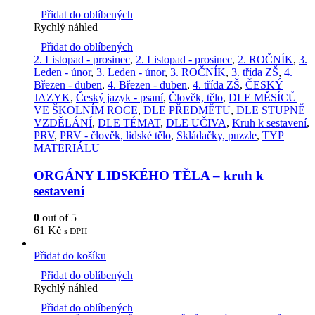
Přidat do oblíbených
Rychlý náhled
Přidat do oblíbených
2. Listopad - prosinec
,
2. Listopad - prosinec
,
2. ROČNÍK
,
3.
Leden - únor
,
3. Leden - únor
,
3. ROČNÍK
,
3. třída ZŠ
,
4.
Březen - duben
,
4. Březen - duben
,
4. třída ZŠ
,
ČESKÝ
JAZYK
,
Český jazyk - psaní
,
Člověk, tělo
,
DLE MĚSÍCŮ
VE ŠKOLNÍM ROCE
,
DLE PŘEDMĚTU
,
DLE STUPNĚ
VZDĚLÁNÍ
,
DLE TÉMAT
,
DLE UČIVA
,
Kruh k sestavení
,
PRV
,
PRV - člověk, lidské tělo
,
Skládačky, puzzle
,
TYP
MATERIÁLU
ORGÁNY LIDSKÉHO TĚLA – kruh k
sestavení
0
out of 5
61
Kč
s DPH
Přidat do košíku
Přidat do oblíbených
Rychlý náhled
Přidat do oblíbených