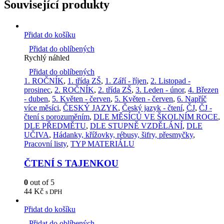
Související produkty
Přidat do košíku
Přidat do oblíbených
Rychlý náhled
Přidat do oblíbených
1. ROČNÍK
,
1. třída ZŠ
,
1. Září - říjen
,
2. Listopad -
prosinec
,
2. ROČNÍK
,
2. třída ZŠ
,
3. Leden - únor
,
4. Březen
- duben
,
5. Květen - červen
,
5. Květen - červen
,
6. Napříč
více měsíci
,
ČESKÝ JAZYK
,
Český jazyk - čtení
,
ČJ
,
ČJ -
čtení s porozuměním
,
DLE MĚSÍCŮ VE ŠKOLNÍM ROCE
,
DLE PŘEDMĚTU
,
DLE STUPNĚ VZDĚLÁNÍ
,
DLE
UČIVA
,
Hádanky, křížovky, rébusy, šifry, přesmyčky
,
Pracovní listy
,
TYP MATERIÁLU
ČTENÍ S TAJENKOU
0
out of 5
44
Kč
s DPH
Přidat do košíku
Přidat do oblíbených