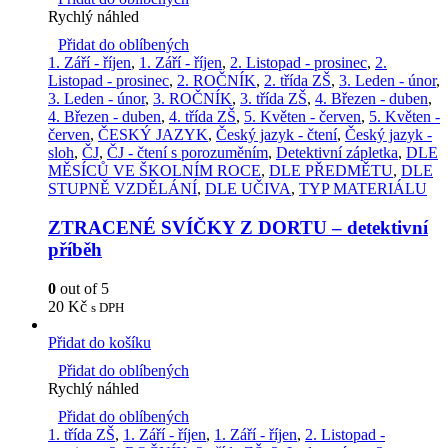
Rychlý náhled
Přidat do oblíbených
1. Září - říjen
,
1. Září - říjen
,
2. Listopad - prosinec
,
2.
Listopad - prosinec
,
2. ROČNÍK
,
2. třída ZŠ
,
3. Leden - únor
,
3. Leden - únor
,
3. ROČNÍK
,
3. třída ZŠ
,
4. Březen - duben
,
4. Březen - duben
,
4. třída ZŠ
,
5. Květen - červen
,
5. Květen -
červen
,
ČESKÝ JAZYK
,
Český jazyk - čtení
,
Český jazyk -
sloh
,
ČJ
,
ČJ - čtení s porozuměním
,
Detektivní zápletka
,
DLE
MĚSÍCŮ VE ŠKOLNÍM ROCE
,
DLE PŘEDMĚTU
,
DLE
STUPNĚ VZDĚLÁNÍ
,
DLE UČIVA
,
TYP MATERIÁLU
ZTRACENÉ SVÍČKY Z DORTU – detektivní
příběh
0
out of 5
20
Kč
s DPH
Přidat do košíku
Přidat do oblíbených
Rychlý náhled
Přidat do oblíbených
1. třída ZŠ
,
1. Září - říjen
,
1. Září - říjen
,
2. Listopad -