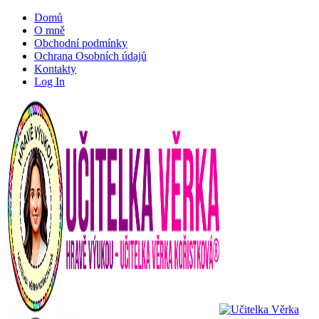
Domů
O mně
Obchodní podmínky
Ochrana Osobních údajů
Kontakty
Log In