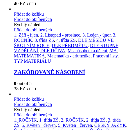
40
Kč
s DPH
Přidat do košíku
Přidat do oblíbených
Rychlý náhled
Přidat do oblíbených
1. Září - říjen
,
2. Listopad - prosinec
,
3. Leden - únor
,
3.
ROČNÍK
,
3. třída ZŠ
,
4. třída ZŠ
,
DLE MĚSÍCŮ VE
ŠKOLNÍM ROCE
,
DLE PŘEDMĚTU
,
DLE STUPNĚ
VZDĚLÁNÍ
,
DLE UČIVA
,
M - násobení a dělení
,
MA
,
MATEMATIKA
,
Matematika - aritmetika
,
Pracovní listy
,
TYP MATERIÁLU
ZAKÓDOVANÉ NÁSOBENÍ
0
out of 5
38
Kč
s DPH
Přidat do košíku
Přidat do oblíbených
Rychlý náhled
Přidat do oblíbených
1. ROČNÍK
,
1. třída ZŠ
,
2. ROČNÍK
,
2. třída ZŠ
,
3. třída
ZŠ
,
5. Květen - červen
,
5. Květen - červen
,
ČESKÝ JAZYK
,