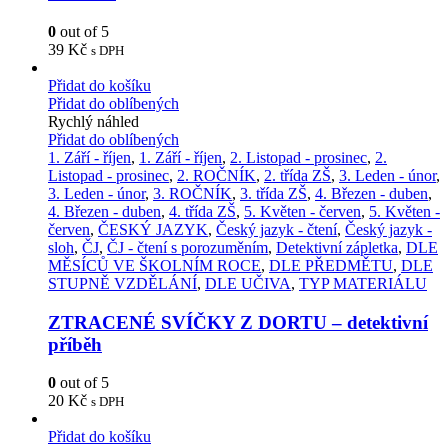
0
out of 5
39
Kč
s DPH
Přidat do košíku
Přidat do oblíbených
Rychlý náhled
Přidat do oblíbených
1. Září - říjen
,
1. Září - říjen
,
2. Listopad - prosinec
,
2.
Listopad - prosinec
,
2. ROČNÍK
,
2. třída ZŠ
,
3. Leden - únor
,
3. Leden - únor
,
3. ROČNÍK
,
3. třída ZŠ
,
4. Březen - duben
,
4. Březen - duben
,
4. třída ZŠ
,
5. Květen - červen
,
5. Květen -
červen
,
ČESKÝ JAZYK
,
Český jazyk - čtení
,
Český jazyk -
sloh
,
ČJ
,
ČJ - čtení s porozuměním
,
Detektivní zápletka
,
DLE
MĚSÍCŮ VE ŠKOLNÍM ROCE
,
DLE PŘEDMĚTU
,
DLE
STUPNĚ VZDĚLÁNÍ
,
DLE UČIVA
,
TYP MATERIÁLU
ZTRACENÉ SVÍČKY Z DORTU – detektivní
příběh
0
out of 5
20
Kč
s DPH
Přidat do košíku