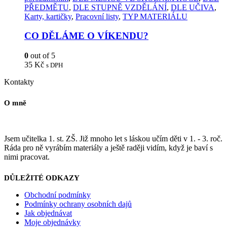
PŘEDMĚTU
,
DLE STUPNĚ VZDĚLÁNÍ
,
DLE UČIVA
,
Karty, kartičky
,
Pracovní listy
,
TYP MATERIÁLU
CO DĚLÁME O VÍKENDU?
0
out of 5
35
Kč
s DPH
Kontakty
O mně
Jsem učitelka 1. st. ZŠ. Již mnoho let s láskou učím děti v 1. - 3. roč.
Ráda pro ně vyrábím materiály a ještě raději vidím, když je baví s
nimi pracovat.
DŮLEŽITÉ ODKAZY
Obchodní podmínky
Podmínky ochrany osobních dajů
Jak objednávat
Moje objednávky