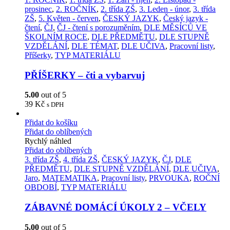
prosinec
,
2. ROČNÍK
,
2. třída ZŠ
,
3. Leden - únor
,
3. třída
ZŠ
,
5. Květen - červen
,
ČESKÝ JAZYK
,
Český jazyk -
čtení
,
ČJ
,
ČJ - čtení s porozuměním
,
DLE MĚSÍCŮ VE
ŠKOLNÍM ROCE
,
DLE PŘEDMĚTU
,
DLE STUPNĚ
VZDĚLÁNÍ
,
DLE TÉMAT
,
DLE UČIVA
,
Pracovní listy
,
Příšerky
,
TYP MATERIÁLU
PŘÍŠERKY – čti a vybarvuj
5.00
out of 5
39
Kč
s DPH
Přidat do košíku
Přidat do oblíbených
Rychlý náhled
Přidat do oblíbených
3. třída ZŠ
,
4. třída ZŠ
,
ČESKÝ JAZYK
,
ČJ
,
DLE
PŘEDMĚTU
,
DLE STUPNĚ VZDĚLÁNÍ
,
DLE UČIVA
,
Jaro
,
MATEMATIKA
,
Pracovní listy
,
PRVOUKA
,
ROČNÍ
OBDOBÍ
,
TYP MATERIÁLU
ZÁBAVNÉ DOMÁCÍ ÚKOLY 2 – VČELY
5.00
out of 5