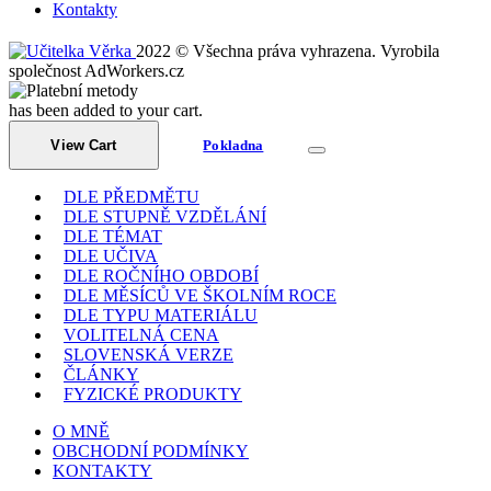
Kontakty
2022 © Všechna práva vyhrazena. Vyrobila
společnost AdWorkers.cz
has been added to your cart.
View Cart
Pokladna
DLE PŘEDMĚTU
DLE STUPNĚ VZDĚLÁNÍ
DLE TÉMAT
DLE UČIVA
DLE ROČNÍHO OBDOBÍ
DLE MĚSÍCŮ VE ŠKOLNÍM ROCE
DLE TYPU MATERIÁLU
VOLITELNÁ CENA
SLOVENSKÁ VERZE
ČLÁNKY
FYZICKÉ PRODUKTY
O MNĚ
OBCHODNÍ PODMÍNKY
KONTAKTY