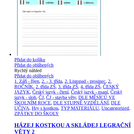
Přidat do košíku
Přidat do oblíbených
Rychlý náhled
Přidat do oblíbených
1. Září - říjen
,
2. - 3. třída
,
2. Listopad - prosinec
,
2.
ROČNÍK
,
2. třída ZŠ
,
3. třída ZŠ
,
4. třída ZŠ
,
ČESKÝ
JAZYK
,
Český jazyk - čtení
,
Český jazyk - psaní
,
Český
jazyk - sloh
,
ČJ
,
ČJ - stavba věty
,
DLE MĚSÍCŮ VE
ŠKOLNÍM ROCE
,
DLE STUPNĚ VZDĚLÁNÍ
,
DLE
UČIVA
,
Hry s kostkou
,
TYP MATERIÁLU
,
Uncategorized
,
ZPÁTKY DO ŠKOLY
HÁZEJ KOSTKOU A SKLÁDEJ LEGRAČNÍ
VĚTY 2