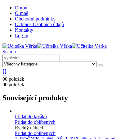
Domů
O mně
Obchodní podmínky
Ochrana Osobních údajů
Kontakty
Log In
Search
0
0
0 položek
0
0 položek
Související produkty
Přidat do košíku
Přidat do oblíbených
Rychlý náhled
Přidat do oblíbených
1. ROČNÍK
,
1. třída ZŠ
,
1. Září - říjen
,
2. Listopad -