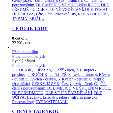
Český jazyk - čtení
,
Český jazyk - psaní
,
ČJ
,
ČJ - čtení s
porozuměním
,
DLE MĚSÍCŮ VE ŠKOLNÍM ROCE
,
DLE
PŘEDMĚTU
,
DLE STUPNĚ VZDĚLÁNÍ
,
DLE TÉMAT
,
DLE UČIVA
,
Léto
,
Léto
,
Pracovní listy
,
ROČNÍ OBDOBÍ
,
TYP MATERIÁLU
LÉTO JE TADY
0
out of 5
22
Kč
s DPH
Přidat do košíku
Přidat do oblíbených
Rychlý náhled
Přidat do oblíbených
1. ROČNÍK
,
1. třída ZŠ
,
1. Září - říjen
,
2. Listopad -
prosinec
,
2. ROČNÍK
,
2. třída ZŠ
,
3. Leden - únor
,
4. Březen
- duben
,
5. Květen - červen
,
5. Květen - červen
,
6. Napříč
více měsíci
,
ČESKÝ JAZYK
,
Český jazyk - čtení
,
ČJ
,
ČJ -
čtení s porozuměním
,
DLE MĚSÍCŮ VE ŠKOLNÍM ROCE
,
DLE PŘEDMĚTU
,
DLE STUPNĚ VZDĚLÁNÍ
,
DLE
UČIVA
,
Hádanky, křížovky, rébusy, šifry, přesmyčky
,
Pracovní listy
,
TYP MATERIÁLU
ČTENÍ S TAJENKOU