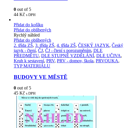
0
out of 5
44
Kč
s DPH
Přidat do košíku
Přidat do oblíbených
Rychlý náhled
Přidat do oblíbených
2. třída ZŠ
,
3. třída ZŠ
,
4. třída ZŠ
,
ČESKÝ JAZYK
,
Český
jazyk - čtení
,
ČJ
,
ČJ - čtení s porozuměním
,
DLE
PŘEDMĚTU
,
DLE STUPNĚ VZDĚLÁNÍ
,
DLE UČIVA
,
Kruh k sestavení
,
PRV
,
PRV - domov, škola
,
PRVOUKA
,
TYP MATERIÁLU
BUDOVY VE MĚSTĚ
0
out of 5
45
Kč
s DPH