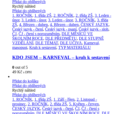
Přidat do oblíbených
Rychlý náhled
Přidat do oblíbených
1. ROČNÍK
,
1. třída ZŠ
,
2. ROČNÍK
,
2. třída ZŠ
,
3. Leden -
únor
,
3. Leden - únor
,
3. Leden - únor
,
3. ROČNÍK
,
3. třída
ZŠ
,
4. Březen - duben
,
4. Březen - duben
,
ČESKÝ JAZYK
,
Český jazyk - čtení
,
Český jazyk - psaní
,
Český jazyk - sloh
,
ČJ
,
ČJ - čtení s porozuměním
,
DLE MĚSÍCŮ VE
ŠKOLNÍM ROCE
,
DLE PŘEDMĚTU
,
DLE STUPNĚ
VZDĚLÁNÍ
,
DLE TÉMAT
,
DLE UČIVA
,
Karneval,
masopust
,
Kruh k sestavení
,
TYP MATERIÁLU
KDO JSEM – KARNEVAL – kruh k sestavení
0
out of 5
49
Kč
s DPH
Přidat do košíku
Přidat do oblíbených
Rychlý náhled
Přidat do oblíbených
1. ROČNÍK
,
1. třída ZŠ
,
1. Září - říjen
,
2. Listopad -
prosinec
,
2. ROČNÍK
,
2. třída ZŠ
,
5. Květen - červen
,
ČESKÝ JAZYK
,
Český jazyk - čtení
,
ČJ
,
ČJ - čtení s
porozuměním
,
DLE MĚSÍCŮ VE ŠKOLNÍM ROCE
,
DLE