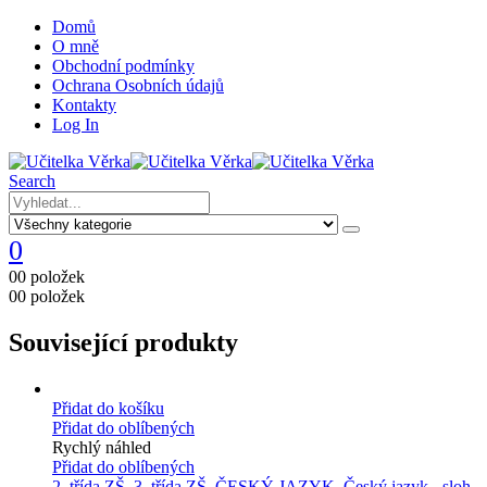
Domů
O mně
Obchodní podmínky
Ochrana Osobních údajů
Kontakty
Log In
Search
0
0
0 položek
0
0 položek
Související produkty
Přidat do košíku
Přidat do oblíbených
Rychlý náhled
Přidat do oblíbených
2. třída ZŠ
,
3. třída ZŠ
,
ČESKÝ JAZYK
,
Český jazyk - sloh
,