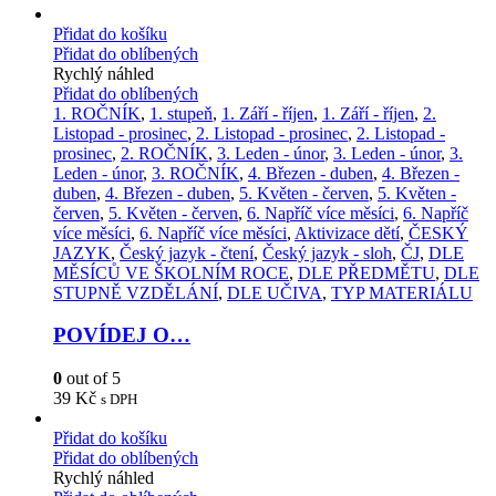
Přidat do košíku
Přidat do oblíbených
Rychlý náhled
Přidat do oblíbených
1. ROČNÍK
,
1. stupeň
,
1. Září - říjen
,
1. Září - říjen
,
2.
Listopad - prosinec
,
2. Listopad - prosinec
,
2. Listopad -
prosinec
,
2. ROČNÍK
,
3. Leden - únor
,
3. Leden - únor
,
3.
Leden - únor
,
3. ROČNÍK
,
4. Březen - duben
,
4. Březen -
duben
,
4. Březen - duben
,
5. Květen - červen
,
5. Květen -
červen
,
5. Květen - červen
,
6. Napříč více měsíci
,
6. Napříč
více měsíci
,
6. Napříč více měsíci
,
Aktivizace dětí
,
ČESKÝ
JAZYK
,
Český jazyk - čtení
,
Český jazyk - sloh
,
ČJ
,
DLE
MĚSÍCŮ VE ŠKOLNÍM ROCE
,
DLE PŘEDMĚTU
,
DLE
STUPNĚ VZDĚLÁNÍ
,
DLE UČIVA
,
TYP MATERIÁLU
POVÍDEJ O…
0
out of 5
39
Kč
s DPH
Přidat do košíku
Přidat do oblíbených
Rychlý náhled