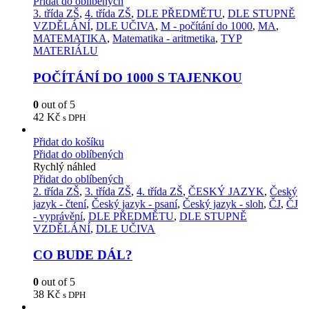
Přidat do oblíbených
3. třída ZŠ
,
4. třída ZŠ
,
DLE PŘEDMĚTU
,
DLE STUPNĚ
VZDĚLÁNÍ
,
DLE UČIVA
,
M - počítání do 1000
,
MA
,
MATEMATIKA
,
Matematika - aritmetika
,
TYP
MATERIÁLU
POČÍTÁNÍ DO 1000 S TAJENKOU
0
out of 5
42
Kč
s DPH
Přidat do košíku
Přidat do oblíbených
Rychlý náhled
Přidat do oblíbených
2. třída ZŠ
,
3. třída ZŠ
,
4. třída ZŠ
,
ČESKÝ JAZYK
,
Český
jazyk - čtení
,
Český jazyk - psaní
,
Český jazyk - sloh
,
ČJ
,
ČJ
- vyprávění
,
DLE PŘEDMĚTU
,
DLE STUPNĚ
VZDĚLÁNÍ
,
DLE UČIVA
CO BUDE DÁL?
0
out of 5
38
Kč
s DPH