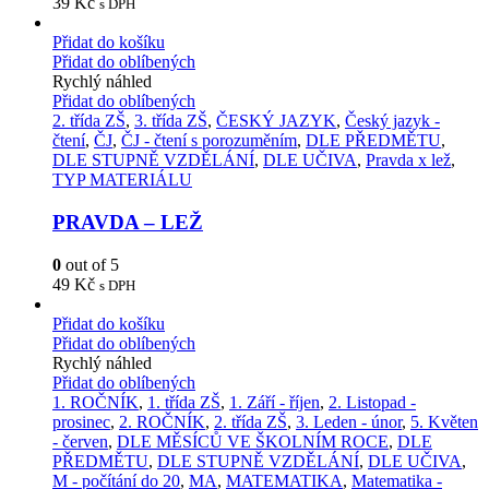
39
Kč
s DPH
Přidat do košíku
Přidat do oblíbených
Rychlý náhled
Přidat do oblíbených
2. třída ZŠ
,
3. třída ZŠ
,
ČESKÝ JAZYK
,
Český jazyk -
čtení
,
ČJ
,
ČJ - čtení s porozuměním
,
DLE PŘEDMĚTU
,
DLE STUPNĚ VZDĚLÁNÍ
,
DLE UČIVA
,
Pravda x lež
,
TYP MATERIÁLU
PRAVDA – LEŽ
0
out of 5
49
Kč
s DPH
Přidat do košíku
Přidat do oblíbených
Rychlý náhled
Přidat do oblíbených
1. ROČNÍK
,
1. třída ZŠ
,
1. Září - říjen
,
2. Listopad -
prosinec
,
2. ROČNÍK
,
2. třída ZŠ
,
3. Leden - únor
,
5. Květen
- červen
,
DLE MĚSÍCŮ VE ŠKOLNÍM ROCE
,
DLE
PŘEDMĚTU
,
DLE STUPNĚ VZDĚLÁNÍ
,
DLE UČIVA
,
M - počítání do 20
,
MA
,
MATEMATIKA
,
Matematika -