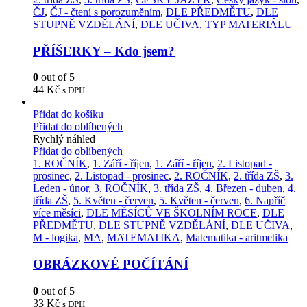
ČJ
,
ČJ - čtení s porozuměním
,
DLE PŘEDMĚTU
,
DLE
STUPNĚ VZDĚLÁNÍ
,
DLE UČIVA
,
TYP MATERIÁLU
PŘÍŠERKY – Kdo jsem?
0
out of 5
44
Kč
s DPH
Přidat do košíku
Přidat do oblíbených
Rychlý náhled
Přidat do oblíbených
1. ROČNÍK
,
1. Září - říjen
,
1. Září - říjen
,
2. Listopad -
prosinec
,
2. Listopad - prosinec
,
2. ROČNÍK
,
2. třída ZŠ
,
3.
Leden - únor
,
3. ROČNÍK
,
3. třída ZŠ
,
4. Březen - duben
,
4.
třída ZŠ
,
5. Květen - červen
,
5. Květen - červen
,
6. Napříč
více měsíci
,
DLE MĚSÍCŮ VE ŠKOLNÍM ROCE
,
DLE
PŘEDMĚTU
,
DLE STUPNĚ VZDĚLÁNÍ
,
DLE UČIVA
,
M - logika
,
MA
,
MATEMATIKA
,
Matematika - aritmetika
OBRÁZKOVÉ POČÍTÁNÍ
0
out of 5
33
Kč
s DPH