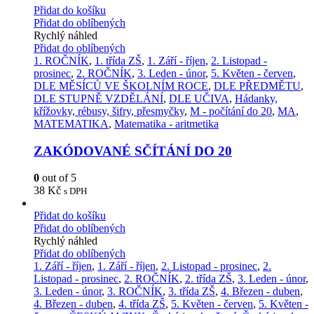
Přidat do košíku
Přidat do oblíbených
Rychlý náhled
Přidat do oblíbených
1. ROČNÍK
,
1. třída ZŠ
,
1. Září - říjen
,
2. Listopad -
prosinec
,
2. ROČNÍK
,
3. Leden - únor
,
5. Květen - červen
,
DLE MĚSÍCŮ VE ŠKOLNÍM ROCE
,
DLE PŘEDMĚTU
,
DLE STUPNĚ VZDĚLÁNÍ
,
DLE UČIVA
,
Hádanky,
křížovky, rébusy, šifry, přesmyčky
,
M - počítání do 20
,
MA
,
MATEMATIKA
,
Matematika - aritmetika
ZAKÓDOVANÉ SČÍTÁNÍ DO 20
0
out of 5
38
Kč
s DPH
Přidat do košíku
Přidat do oblíbených
Rychlý náhled
Přidat do oblíbených
1. Září - říjen
,
1. Září - říjen
,
2. Listopad - prosinec
,
2.
Listopad - prosinec
,
2. ROČNÍK
,
2. třída ZŠ
,
3. Leden - únor
,
3. Leden - únor
,
3. ROČNÍK
,
3. třída ZŠ
,
4. Březen - duben
,
4. Březen - duben
,
4. třída ZŠ
,
5. Květen - červen
,
5. Květen -