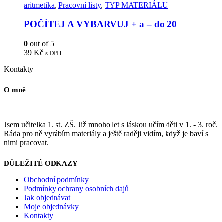
aritmetika
,
Pracovní listy
,
TYP MATERIÁLU
POČÍTEJ A VYBARVUJ + a – do 20
0
out of 5
39
Kč
s DPH
Kontakty
O mně
Jsem učitelka 1. st. ZŠ. Již mnoho let s láskou učím děti v 1. - 3. roč.
Ráda pro ně vyrábím materiály a ještě raději vidím, když je baví s
nimi pracovat.
DŮLEŽITÉ ODKAZY
Obchodní podmínky
Podmínky ochrany osobních dajů
Jak objednávat
Moje objednávky
Kontakty