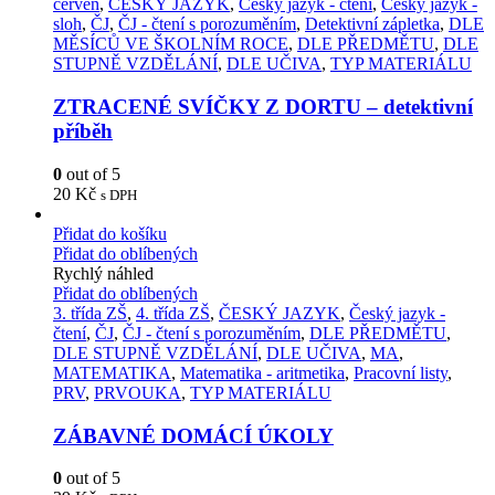
červen
,
ČESKÝ JAZYK
,
Český jazyk - čtení
,
Český jazyk -
sloh
,
ČJ
,
ČJ - čtení s porozuměním
,
Detektivní zápletka
,
DLE
MĚSÍCŮ VE ŠKOLNÍM ROCE
,
DLE PŘEDMĚTU
,
DLE
STUPNĚ VZDĚLÁNÍ
,
DLE UČIVA
,
TYP MATERIÁLU
ZTRACENÉ SVÍČKY Z DORTU – detektivní
příběh
0
out of 5
20
Kč
s DPH
Přidat do košíku
Přidat do oblíbených
Rychlý náhled
Přidat do oblíbených
3. třída ZŠ
,
4. třída ZŠ
,
ČESKÝ JAZYK
,
Český jazyk -
čtení
,
ČJ
,
ČJ - čtení s porozuměním
,
DLE PŘEDMĚTU
,
DLE STUPNĚ VZDĚLÁNÍ
,
DLE UČIVA
,
MA
,
MATEMATIKA
,
Matematika - aritmetika
,
Pracovní listy
,
PRV
,
PRVOUKA
,
TYP MATERIÁLU
ZÁBAVNÉ DOMÁCÍ ÚKOLY
0
out of 5