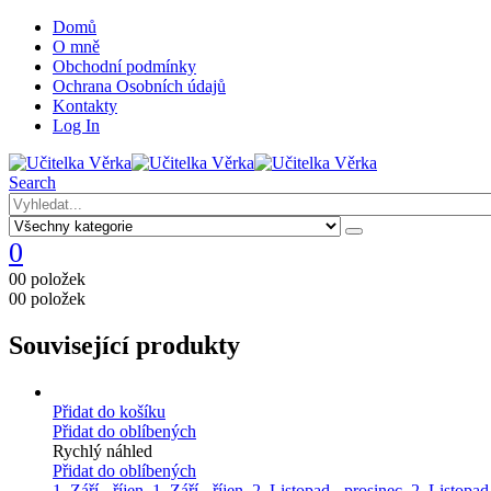
Domů
O mně
Obchodní podmínky
Ochrana Osobních údajů
Kontakty
Log In
Search
0
0
0 položek
0
0 položek
Související produkty
Přidat do košíku
Přidat do oblíbených
Rychlý náhled
Přidat do oblíbených
1. Září - říjen
,
1. Září - říjen
,
2. Listopad - prosinec
,
2. Listopad