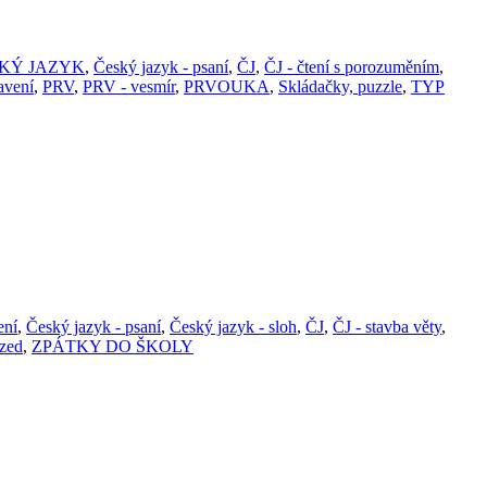
KÝ JAZYK
,
Český jazyk - psaní
,
ČJ
,
ČJ - čtení s porozuměním
,
avení
,
PRV
,
PRV - vesmír
,
PRVOUKA
,
Skládačky, puzzle
,
TYP
ení
,
Český jazyk - psaní
,
Český jazyk - sloh
,
ČJ
,
ČJ - stavba věty
,
zed
,
ZPÁTKY DO ŠKOLY