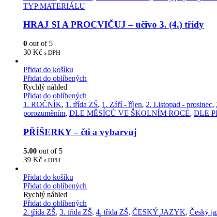
TYP MATERIÁLU
HRAJ SI A PROCVIČUJ – učivo 3. (4.) třídy
0
out of 5
30
Kč
s DPH
Přidat do košíku
Přidat do oblíbených
Rychlý náhled
Přidat do oblíbených
1. ROČNÍK
,
1. třída ZŠ
,
1. Září - říjen
,
2. Listopad - prosinec
,
porozuměním
,
DLE MĚSÍCŮ VE ŠKOLNÍM ROCE
,
DLE 
PŘÍŠERKY – čti a vybarvuj
5.00
out of 5
39
Kč
s DPH
Přidat do košíku
Přidat do oblíbených
Rychlý náhled
Přidat do oblíbených
2. třída ZŠ
,
3. třída ZŠ
,
4. třída ZŠ
,
ČESKÝ JAZYK
,
Český ja