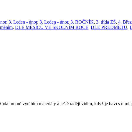
únor
,
3. Leden - únor
,
3. Leden - únor
,
3. ROČNÍK
,
3. třída ZŠ
,
4. Břez
zuměním
,
DLE MĚSÍCŮ VE ŠKOLNÍM ROCE
,
DLE PŘEDMĚTU
,
 Ráda pro ně vyrábím materiály a ještě raději vidím, když je baví s nimi 