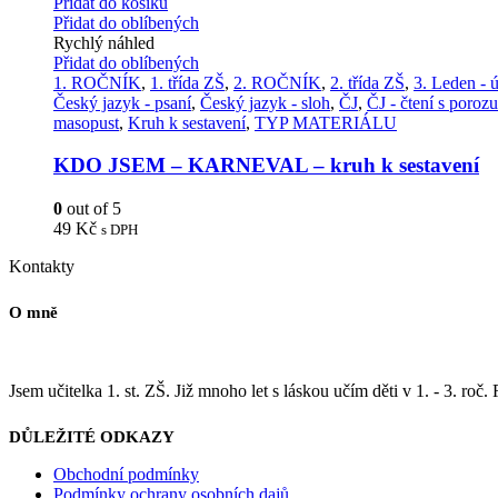
Přidat do košíku
Přidat do oblíbených
Rychlý náhled
Přidat do oblíbených
1. ROČNÍK
,
1. třída ZŠ
,
2. ROČNÍK
,
2. třída ZŠ
,
3. Leden - 
Český jazyk - psaní
,
Český jazyk - sloh
,
ČJ
,
ČJ - čtení s poro
masopust
,
Kruh k sestavení
,
TYP MATERIÁLU
KDO JSEM – KARNEVAL – kruh k sestavení
0
out of 5
49
Kč
s DPH
Kontakty
O mně
Jsem učitelka 1. st. ZŠ. Již mnoho let s láskou učím děti v 1. - 3. roč.
DŮLEŽITÉ ODKAZY
Obchodní podmínky
Podmínky ochrany osobních dajů