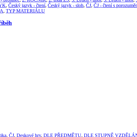
YK
,
Český jazyk - čtení
,
Český jazyk - sloh
,
ČJ
,
ČJ - čtení s porozumě
VA
,
TYP MATERIÁLU
íběh
tika
,
ČJ
,
Deskové hry
,
DLE PŘEDMĚTU
,
DLE STUPNĚ VZDĚLÁ