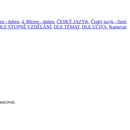
en - duben
,
4. Březen - duben
,
ČESKÝ JAZYK
,
Český jazyk - čtení
,
DLE STUPNĚ VZDĚLÁNÍ
,
DLE TÉMAT
,
DLE UČIVA
,
Karneval,
pracovat.