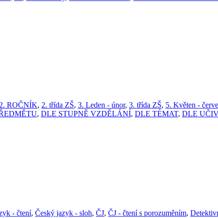
2. ROČNÍK
,
2. třída ZŠ
,
3. Leden - únor
,
3. třída ZŠ
,
5. Květen - červ
PŘEDMĚTU
,
DLE STUPNĚ VZDĚLÁNÍ
,
DLE TÉMAT
,
DLE UČI
zyk - čtení
,
Český jazyk - sloh
,
ČJ
,
ČJ - čtení s porozuměním
,
Detektiv