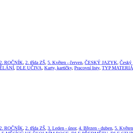
2. ROČNÍK
,
2. třída ZŠ
,
5. Květen - červen
,
ČESKÝ JAZYK
,
Český j
ĚLÁNÍ
,
DLE UČIVA
,
Karty, kartičky
,
Pracovní listy
,
TYP MATERI
2. ROČNÍK
,
2. třída ZŠ
,
3. Leden - únor
,
4. Březen - duben
,
5. Květen