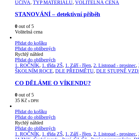
UČIVA
,
TYP MATERIÁLU
,
VOLITELNÁ CENA
STANOVÁNÍ – detektivní příběh
0
out of 5
Volitelná cena
Přidat do košíku
Přidat do oblíbených
Rychlý náhled
Přidat do oblíbených
1. ROČNÍK
,
1. třída ZŠ
,
1. Září - říjen
,
2. Listopad - prosinec
,
ŠKOLNÍM ROCE
,
DLE PŘEDMĚTU
,
DLE STUPNĚ VZD
CO DĚLÁME O VÍKENDU?
0
out of 5
35
Kč
s DPH
Přidat do košíku
Přidat do oblíbených
Rychlý náhled
Přidat do oblíbených
1. ROČNÍK
,
1. třída ZŠ
,
1. Září - říjen
,
2. Listopad - prosinec
,