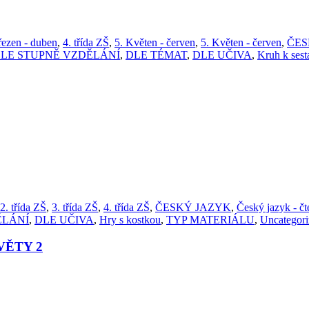
řezen - duben
,
4. třída ZŠ
,
5. Květen - červen
,
5. Květen - červen
,
ČES
LE STUPNĚ VZDĚLÁNÍ
,
DLE TÉMAT
,
DLE UČIVA
,
Kruh k sest
2. třída ZŠ
,
3. třída ZŠ
,
4. třída ZŠ
,
ČESKÝ JAZYK
,
Český jazyk - čt
ĚLÁNÍ
,
DLE UČIVA
,
Hry s kostkou
,
TYP MATERIÁLU
,
Uncategori
VĚTY 2