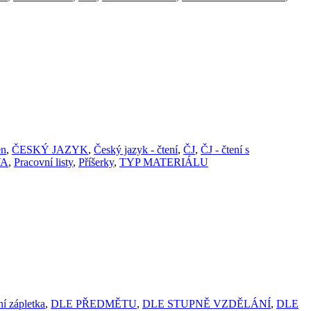
en
,
ČESKÝ JAZYK
,
Český jazyk - čtení
,
ČJ
,
ČJ - čtení s
VA
,
Pracovní listy
,
Příšerky
,
TYP MATERIÁLU
ní zápletka
,
DLE PŘEDMĚTU
,
DLE STUPNĚ VZDĚLÁNÍ
,
DLE