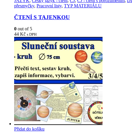
JAZYK
,
Český jazyk - čtení
,
ČJ
,
ČJ - čtení s porozuměním
,
D
přesmyčky
,
Pracovní listy
,
TYP MATERIÁLU
ČTENÍ S TAJENKOU
0
out of 5
44
Kč
s DPH
Přidat do košíku