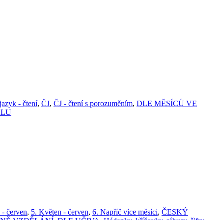
azyk - čtení
,
ČJ
,
ČJ - čtení s porozuměním
,
DLE MĚSÍCŮ VE
ÁLU
 - červen
,
5. Květen - červen
,
6. Napříč více měsíci
,
ČESKÝ