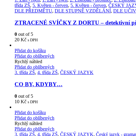
třída ZŠ
,
5. Květen - červen
,
5. Květen - červen
,
ČESKÝ JAZ
DLE PŘEDMĚTU
,
DLE STUPNĚ VZDĚLÁNÍ
,
DLE UČI
ZTRACENÉ SVÍČKY Z DORTU – detektivní př
0
out of 5
20
Kč
s DPH
Přidat do košíku
Přidat do oblíbených
Rychlý náhled
Přidat do oblíbených
3. třída ZŠ
,
4. třída ZŠ
,
ČESKÝ JAZYK
CO BY, KDYBY…
0
out of 5
10
Kč
s DPH
Přidat do košíku
Přidat do oblíbených
Rychlý náhled
Přidat do oblíbených
3. třída ZŠ
,
4. třída ZŠ
,
ČESKÝ JAZYK
,
Český jazyk - grama