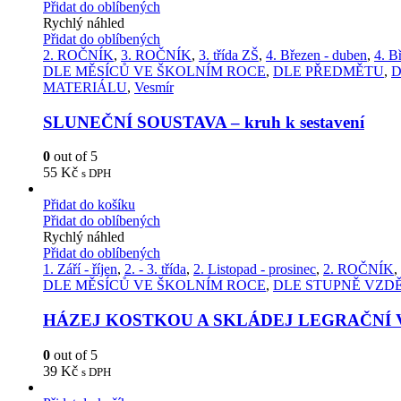
Přidat do oblíbených
Rychlý náhled
Přidat do oblíbených
2. ROČNÍK
,
3. ROČNÍK
,
3. třída ZŠ
,
4. Březen - duben
,
4. B
DLE MĚSÍCŮ VE ŠKOLNÍM ROCE
,
DLE PŘEDMĚTU
,
D
MATERIÁLU
,
Vesmír
SLUNEČNÍ SOUSTAVA – kruh k sestavení
0
out of 5
55
Kč
s DPH
Přidat do košíku
Přidat do oblíbených
Rychlý náhled
Přidat do oblíbených
1. Září - říjen
,
2. - 3. třída
,
2. Listopad - prosinec
,
2. ROČNÍK
,
DLE MĚSÍCŮ VE ŠKOLNÍM ROCE
,
DLE STUPNĚ VZD
HÁZEJ KOSTKOU A SKLÁDEJ LEGRAČNÍ 
0
out of 5
39
Kč
s DPH