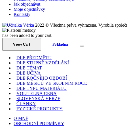
Jak objednávat
Moje objednávky
Kontakty
2022 © Všechna práva vyhrazena. Vyrobila společ
has been added to your cart.
View Cart
Pokladna
DLE PŘEDMĚTU
DLE STUPNĚ VZDĚLÁNÍ
DLE TÉMAT
DLE UČIVA
DLE ROČNÍHO OBDOBÍ
DLE MĚSÍCŮ VE ŠKOLNÍM ROCE
DLE TYPU MATERIÁLU
VOLITELNÁ CENA
SLOVENSKÁ VERZE
ČLÁNKY
FYZICKÉ PRODUKTY
O MNĚ
OBCHODNÍ PODMÍNKY