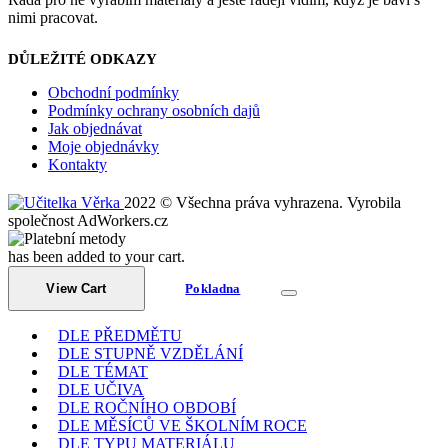
nimi pracovat.
DŮLEŽITÉ ODKAZY
Obchodní podmínky
Podmínky ochrany osobních dajů
Jak objednávat
Moje objednávky
Kontakty
2022 © Všechna práva vyhrazena. Vyrobila
společnost AdWorkers.cz
has been added to your cart.
View Cart
Pokladna
DLE PŘEDMĚTU
DLE STUPNĚ VZDĚLÁNÍ
DLE TÉMAT
DLE UČIVA
DLE ROČNÍHO OBDOBÍ
DLE MĚSÍCŮ VE ŠKOLNÍM ROCE
DLE TYPU MATERIÁLU