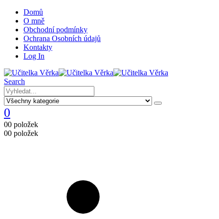
Domů
O mně
Obchodní podmínky
Ochrana Osobních údajů
Kontakty
Log In
Search
0
0
0 položek
0
0 položek