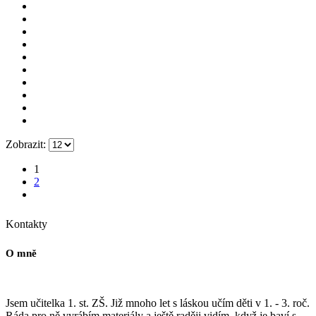
Zobrazit:
1
2
Kontakty
O mně
Jsem učitelka 1. st. ZŠ. Již mnoho let s láskou učím děti v 1. - 3. roč.
Ráda pro ně vyrábím materiály a ještě raději vidím, když je baví s