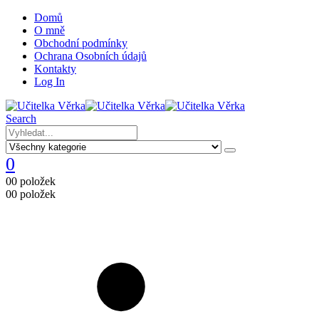
Domů
O mně
Obchodní podmínky
Ochrana Osobních údajů
Kontakty
Log In
Search
0
0
0 položek
0
0 položek