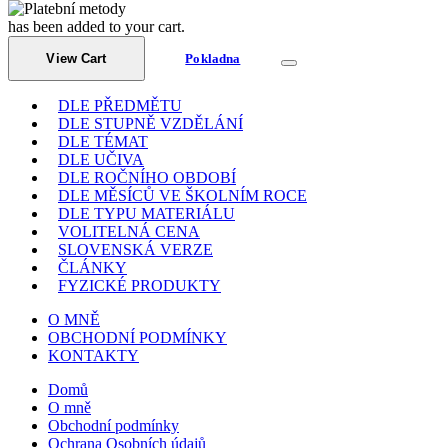
has been added to your cart.
View Cart
Pokladna
DLE PŘEDMĚTU
DLE STUPNĚ VZDĚLÁNÍ
DLE TÉMAT
DLE UČIVA
DLE ROČNÍHO OBDOBÍ
DLE MĚSÍCŮ VE ŠKOLNÍM ROCE
DLE TYPU MATERIÁLU
VOLITELNÁ CENA
SLOVENSKÁ VERZE
ČLÁNKY
FYZICKÉ PRODUKTY
O MNĚ
OBCHODNÍ PODMÍNKY
KONTAKTY
Domů
O mně
Obchodní podmínky
Ochrana Osobních údajů