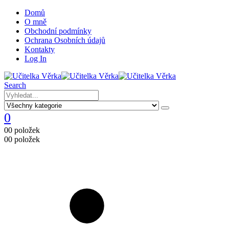
Domů
O mně
Obchodní podmínky
Ochrana Osobních údajů
Kontakty
Log In
Search
0
0
0 položek
0
0 položek