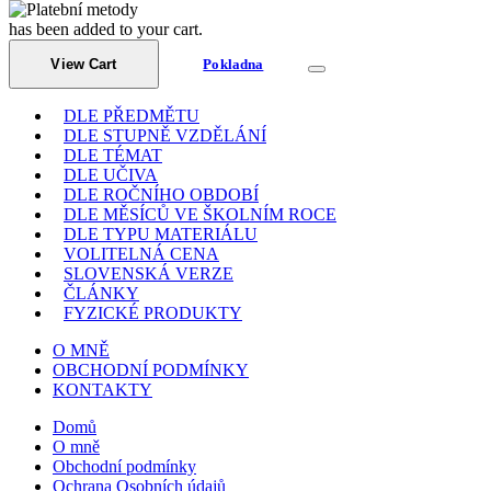
has been added to your cart.
View Cart
Pokladna
DLE PŘEDMĚTU
DLE STUPNĚ VZDĚLÁNÍ
DLE TÉMAT
DLE UČIVA
DLE ROČNÍHO OBDOBÍ
DLE MĚSÍCŮ VE ŠKOLNÍM ROCE
DLE TYPU MATERIÁLU
VOLITELNÁ CENA
SLOVENSKÁ VERZE
ČLÁNKY
FYZICKÉ PRODUKTY
O MNĚ
OBCHODNÍ PODMÍNKY
KONTAKTY
Domů
O mně
Obchodní podmínky
Ochrana Osobních údajů