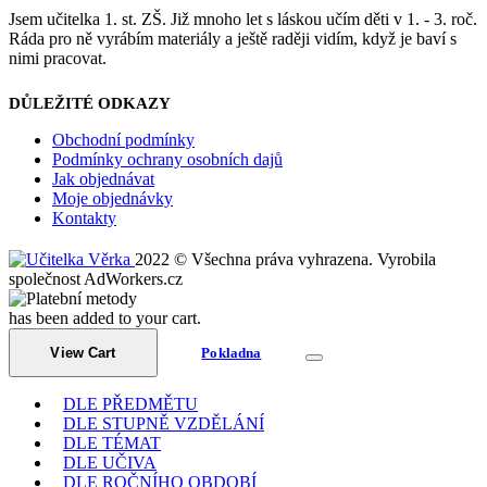
Jsem učitelka 1. st. ZŠ. Již mnoho let s láskou učím děti v 1. - 3. roč.
Ráda pro ně vyrábím materiály a ještě raději vidím, když je baví s
nimi pracovat.
DŮLEŽITÉ ODKAZY
Obchodní podmínky
Podmínky ochrany osobních dajů
Jak objednávat
Moje objednávky
Kontakty
2022 © Všechna práva vyhrazena. Vyrobila
společnost AdWorkers.cz
has been added to your cart.
View Cart
Pokladna
DLE PŘEDMĚTU
DLE STUPNĚ VZDĚLÁNÍ
DLE TÉMAT
DLE UČIVA
DLE ROČNÍHO OBDOBÍ