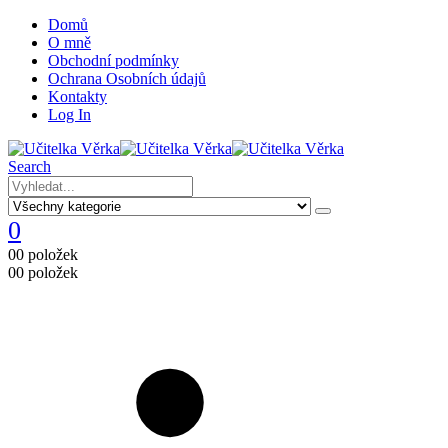
Domů
O mně
Obchodní podmínky
Ochrana Osobních údajů
Kontakty
Log In
Search
0
0
0 položek
0
0 položek