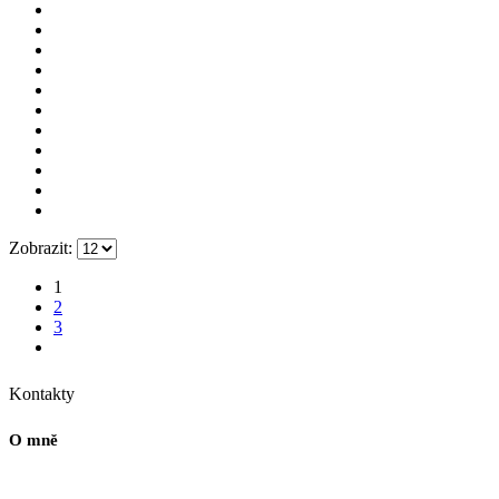
Zobrazit:
1
2
3
Kontakty
O mně