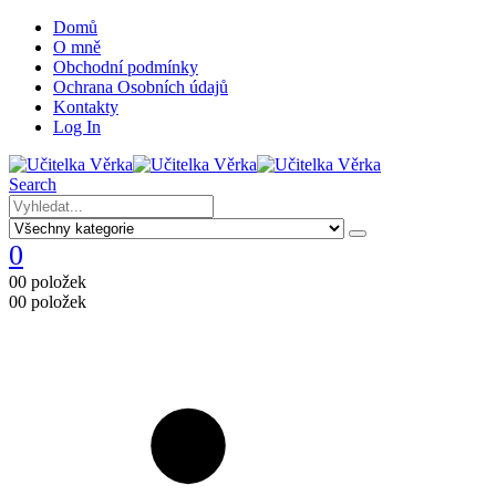
Domů
O mně
Obchodní podmínky
Ochrana Osobních údajů
Kontakty
Log In
Search
0
0
0 položek
0
0 položek