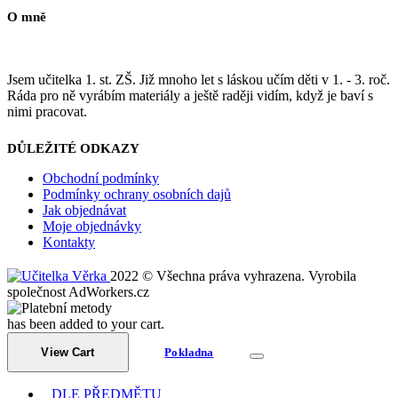
O mně
Jsem učitelka 1. st. ZŠ. Již mnoho let s láskou učím děti v 1. - 3. roč.
Ráda pro ně vyrábím materiály a ještě raději vidím, když je baví s
nimi pracovat.
DŮLEŽITÉ ODKAZY
Obchodní podmínky
Podmínky ochrany osobních dajů
Jak objednávat
Moje objednávky
Kontakty
2022 © Všechna práva vyhrazena. Vyrobila
společnost AdWorkers.cz
has been added to your cart.
View Cart
Pokladna
DLE PŘEDMĚTU