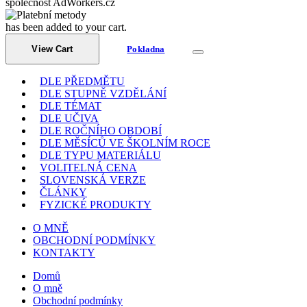
společnost AdWorkers.cz
has been added to your cart.
View Cart
Pokladna
DLE PŘEDMĚTU
DLE STUPNĚ VZDĚLÁNÍ
DLE TÉMAT
DLE UČIVA
DLE ROČNÍHO OBDOBÍ
DLE MĚSÍCŮ VE ŠKOLNÍM ROCE
DLE TYPU MATERIÁLU
VOLITELNÁ CENA
SLOVENSKÁ VERZE
ČLÁNKY
FYZICKÉ PRODUKTY
O MNĚ
OBCHODNÍ PODMÍNKY
KONTAKTY
Domů
O mně
Obchodní podmínky