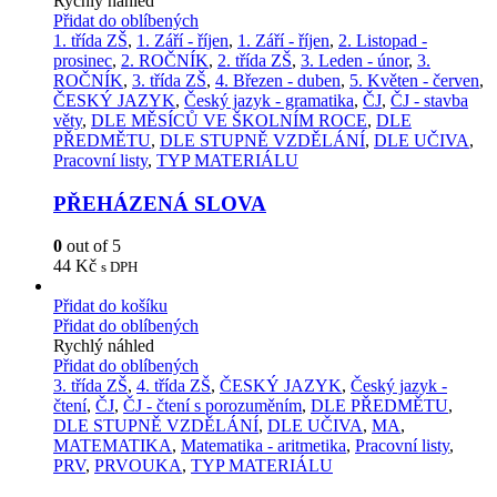
Rychlý náhled
Přidat do oblíbených
1. třída ZŠ
,
1. Září - říjen
,
1. Září - říjen
,
2. Listopad -
prosinec
,
2. ROČNÍK
,
2. třída ZŠ
,
3. Leden - únor
,
3.
ROČNÍK
,
3. třída ZŠ
,
4. Březen - duben
,
5. Květen - červen
,
ČESKÝ JAZYK
,
Český jazyk - gramatika
,
ČJ
,
ČJ - stavba
věty
,
DLE MĚSÍCŮ VE ŠKOLNÍM ROCE
,
DLE
PŘEDMĚTU
,
DLE STUPNĚ VZDĚLÁNÍ
,
DLE UČIVA
,
Pracovní listy
,
TYP MATERIÁLU
PŘEHÁZENÁ SLOVA
0
out of 5
44
Kč
s DPH
Přidat do košíku
Přidat do oblíbených
Rychlý náhled
Přidat do oblíbených
3. třída ZŠ
,
4. třída ZŠ
,
ČESKÝ JAZYK
,
Český jazyk -
čtení
,
ČJ
,
ČJ - čtení s porozuměním
,
DLE PŘEDMĚTU
,
DLE STUPNĚ VZDĚLÁNÍ
,
DLE UČIVA
,
MA
,
MATEMATIKA
,
Matematika - aritmetika
,
Pracovní listy
,
PRV
,
PRVOUKA
,
TYP MATERIÁLU