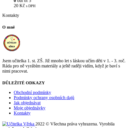
0
out of 5
20
Kč
s DPH
Kontakty
O mně
Jsem učitelka 1. st. ZŠ. Již mnoho let s láskou učím děti v 1. - 3. roč.
Ráda pro ně vyrábím materiály a ještě raději vidím, když je baví s
nimi pracovat.
DŮLEŽITÉ ODKAZY
Obchodní podmínky
Podmínky ochrany osobních dajů
Jak objednávat
Moje objednávky
Kontakty
2022 © Všechna práva vyhrazena. Vyrobila