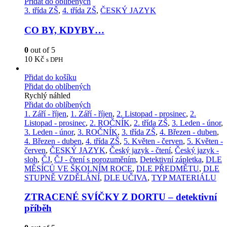
Přidat do oblíbených
3. třída ZŠ
,
4. třída ZŠ
,
ČESKÝ JAZYK
CO BY, KDYBY…
0
out of 5
10
Kč
s DPH
Přidat do košíku
Přidat do oblíbených
Rychlý náhled
Přidat do oblíbených
1. Září - říjen
,
1. Září - říjen
,
2. Listopad - prosinec
,
2.
Listopad - prosinec
,
2. ROČNÍK
,
2. třída ZŠ
,
3. Leden - únor
,
3. Leden - únor
,
3. ROČNÍK
,
3. třída ZŠ
,
4. Březen - duben
,
4. Březen - duben
,
4. třída ZŠ
,
5. Květen - červen
,
5. Květen -
červen
,
ČESKÝ JAZYK
,
Český jazyk - čtení
,
Český jazyk -
sloh
,
ČJ
,
ČJ - čtení s porozuměním
,
Detektivní zápletka
,
DLE
MĚSÍCŮ VE ŠKOLNÍM ROCE
,
DLE PŘEDMĚTU
,
DLE
STUPNĚ VZDĚLÁNÍ
,
DLE UČIVA
,
TYP MATERIÁLU
ZTRACENÉ SVÍČKY Z DORTU – detektivní
příběh