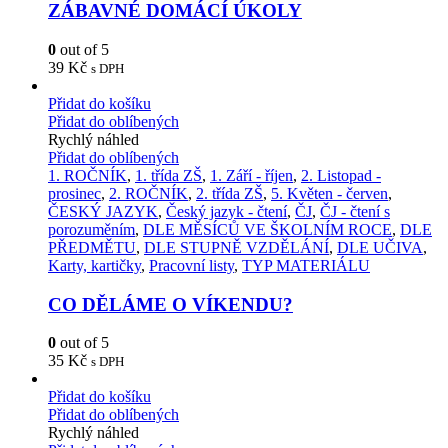
ZÁBAVNÉ DOMÁCÍ ÚKOLY
0
out of 5
39
Kč
s DPH
Přidat do košíku
Přidat do oblíbených
Rychlý náhled
Přidat do oblíbených
1. ROČNÍK
,
1. třída ZŠ
,
1. Září - říjen
,
2. Listopad -
prosinec
,
2. ROČNÍK
,
2. třída ZŠ
,
5. Květen - červen
,
ČESKÝ JAZYK
,
Český jazyk - čtení
,
ČJ
,
ČJ - čtení s
porozuměním
,
DLE MĚSÍCŮ VE ŠKOLNÍM ROCE
,
DLE
PŘEDMĚTU
,
DLE STUPNĚ VZDĚLÁNÍ
,
DLE UČIVA
,
Karty, kartičky
,
Pracovní listy
,
TYP MATERIÁLU
CO DĚLÁME O VÍKENDU?
0
out of 5
35
Kč
s DPH
Přidat do košíku
Přidat do oblíbených
Rychlý náhled