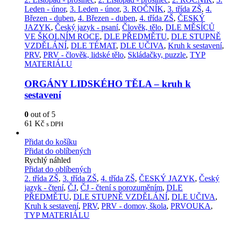
Leden - únor
,
3. Leden - únor
,
3. ROČNÍK
,
3. třída ZŠ
,
4.
Březen - duben
,
4. Březen - duben
,
4. třída ZŠ
,
ČESKÝ
JAZYK
,
Český jazyk - psaní
,
Člověk, tělo
,
DLE MĚSÍCŮ
VE ŠKOLNÍM ROCE
,
DLE PŘEDMĚTU
,
DLE STUPNĚ
VZDĚLÁNÍ
,
DLE TÉMAT
,
DLE UČIVA
,
Kruh k sestavení
,
PRV
,
PRV - člověk, lidské tělo
,
Skládačky, puzzle
,
TYP
MATERIÁLU
ORGÁNY LIDSKÉHO TĚLA – kruh k
sestavení
0
out of 5
61
Kč
s DPH
Přidat do košíku
Přidat do oblíbených
Rychlý náhled
Přidat do oblíbených
2. třída ZŠ
,
3. třída ZŠ
,
4. třída ZŠ
,
ČESKÝ JAZYK
,
Český
jazyk - čtení
,
ČJ
,
ČJ - čtení s porozuměním
,
DLE
PŘEDMĚTU
,
DLE STUPNĚ VZDĚLÁNÍ
,
DLE UČIVA
,
Kruh k sestavení
,
PRV
,
PRV - domov, škola
,
PRVOUKA
,
TYP MATERIÁLU