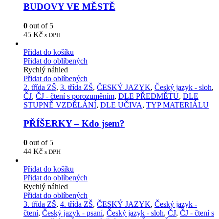
BUDOVY VE MĚSTĚ
0
out of 5
45
Kč
s DPH
Přidat do košíku
Přidat do oblíbených
Rychlý náhled
Přidat do oblíbených
2. třída ZŠ
,
3. třída ZŠ
,
ČESKÝ JAZYK
,
Český jazyk - sloh
,
ČJ
,
ČJ - čtení s porozuměním
,
DLE PŘEDMĚTU
,
DLE
STUPNĚ VZDĚLÁNÍ
,
DLE UČIVA
,
TYP MATERIÁLU
PŘÍŠERKY – Kdo jsem?
0
out of 5
44
Kč
s DPH
Přidat do košíku
Přidat do oblíbených
Rychlý náhled
Přidat do oblíbených
3. třída ZŠ
,
4. třída ZŠ
,
ČESKÝ JAZYK
,
Český jazyk -
čtení
,
Český jazyk - psaní
,
Český jazyk - sloh
,
ČJ
,
ČJ - čtení s