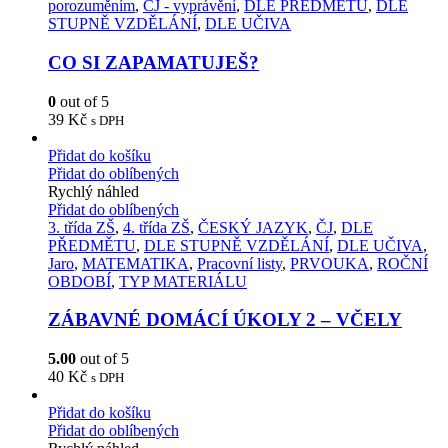
porozuměním
,
ČJ - vyprávění
,
DLE PŘEDMĚTU
,
DLE
STUPNĚ VZDĚLÁNÍ
,
DLE UČIVA
CO SI ZAPAMATUJEŠ?
0
out of 5
39
Kč
s DPH
Přidat do košíku
Přidat do oblíbených
Rychlý náhled
Přidat do oblíbených
3. třída ZŠ
,
4. třída ZŠ
,
ČESKÝ JAZYK
,
ČJ
,
DLE
PŘEDMĚTU
,
DLE STUPNĚ VZDĚLÁNÍ
,
DLE UČIVA
,
Jaro
,
MATEMATIKA
,
Pracovní listy
,
PRVOUKA
,
ROČNÍ
OBDOBÍ
,
TYP MATERIÁLU
ZÁBAVNÉ DOMÁCÍ ÚKOLY 2 – VČELY
5.00
out of 5
40
Kč
s DPH
Přidat do košíku
Přidat do oblíbených