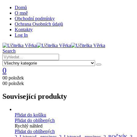
Domů
O mně
Obchodní podmínky
Ochrana Osobních údajů
Kontakty
Log In
Search
0
0
0 položek
0
0 položek
Související produkty
Přidat do košíku
Přidat do oblíbených
Rychlý náhled
Přidat do oblíbených
2. Listopad - prosinec
,
2. Listopad - prosinec
,
2. ROČNÍK
,
3.