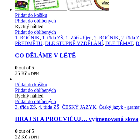
Přidat do košíku
Přidat do oblíbených
Rychlý náhled
Přidat do oblíbených
1. ROČNÍK
,
1. třída ZŠ
,
1. Září - říjen
,
2. ROČNÍK
,
2. třída 
PŘEDMĚTU
,
DLE STUPNĚ VZDĚLÁNÍ
,
DLE TÉMAT
,
D
CO DĚLÁME V LÉTĚ
0
out of 5
35
Kč
s DPH
Přidat do košíku
Přidat do oblíbených
Rychlý náhled
Přidat do oblíbených
3. třída ZŠ
,
4. třída ZŠ
,
ČESKÝ JAZYK
,
Český jazyk - grama
HRAJ SI A PROCVIČUJ… vyjmenovaná slova
0
out of 5
22
Kč
s DPH