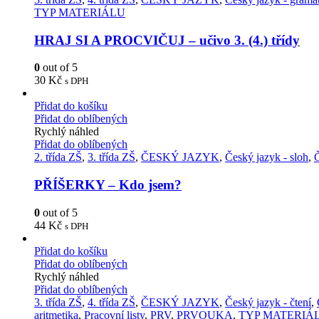
TYP MATERIÁLU
HRAJ SI A PROCVIČUJ – učivo 3. (4.) třídy
0
out of 5
30
Kč
s DPH
Přidat do košíku
Přidat do oblíbených
Rychlý náhled
Přidat do oblíbených
2. třída ZŠ
,
3. třída ZŠ
,
ČESKÝ JAZYK
,
Český jazyk - sloh
,
PŘÍŠERKY – Kdo jsem?
0
out of 5
44
Kč
s DPH
Přidat do košíku
Přidat do oblíbených
Rychlý náhled
Přidat do oblíbených
3. třída ZŠ
,
4. třída ZŠ
,
ČESKÝ JAZYK
,
Český jazyk - čtení
,
aritmetika
,
Pracovní listy
,
PRV
,
PRVOUKA
,
TYP MATERIÁ