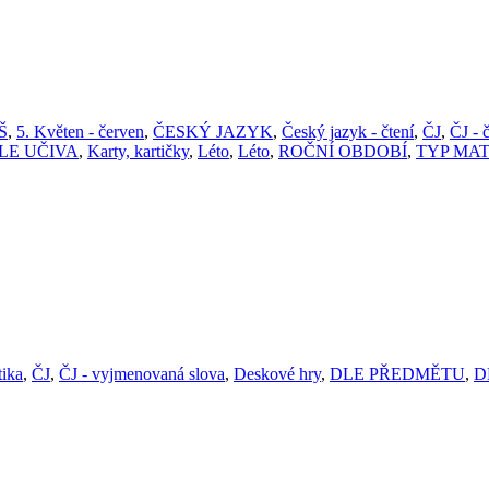
ZŠ
,
5. Květen - červen
,
ČESKÝ JAZYK
,
Český jazyk - čtení
,
ČJ
,
ČJ - 
LE UČIVA
,
Karty, kartičky
,
Léto
,
Léto
,
ROČNÍ OBDOBÍ
,
TYP MA
tika
,
ČJ
,
ČJ - vyjmenovaná slova
,
Deskové hry
,
DLE PŘEDMĚTU
,
D