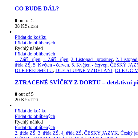
CO BUDE DÁL?
0
out of 5
38
Kč
s DPH
Přidat do košíku
Přidat do oblíbených
Rychlý náhled
Přidat do oblíbených
1. Září - říjen
,
1. Září - říjen
,
2. Listopad - prosinec
,
2. Listopad
třída ZŠ
,
5. Květen - červen
,
5. Květen - červen
,
ČESKÝ JAZ
DLE PŘEDMĚTU
,
DLE STUPNĚ VZDĚLÁNÍ
,
DLE UČI
ZTRACENÉ SVÍČKY Z DORTU – detektivní př
0
out of 5
20
Kč
s DPH
Přidat do košíku
Přidat do oblíbených
Rychlý náhled
Přidat do oblíbených
2. třída ZŠ
,
3. třída ZŠ
,
4. třída ZŠ
,
ČESKÝ JAZYK
,
Český ja