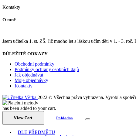
Kontakty
O mně
Jsem učitelka 1. st. ZŠ. Již mnoho let s láskou učím děti v 1. - 3. roč.
DŮLEŽITÉ ODKAZY
Obchodní podmínky
Podmínky ochrany osobních dajů
Jak objednávat
Moje objednávky
Kontakty
2022 © Všechna práva vyhrazena. Vyrobila společ
has been added to your cart.
View Cart
Pokladna
DLE PŘEDMĚTU