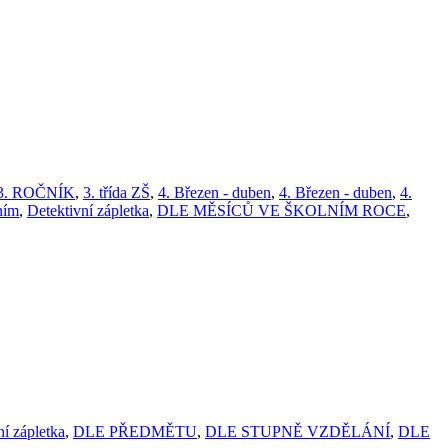
3. ROČNÍK
,
3. třída ZŠ
,
4. Březen - duben
,
4. Březen - duben
,
4.
ním
,
Detektivní zápletka
,
DLE MĚSÍCŮ VE ŠKOLNÍM ROCE
,
ní zápletka
,
DLE PŘEDMĚTU
,
DLE STUPNĚ VZDĚLÁNÍ
,
DLE