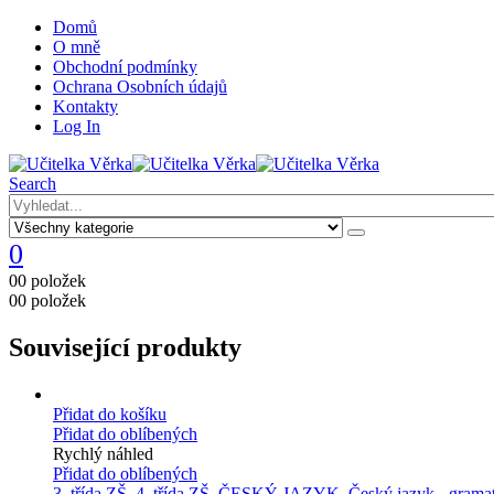
Domů
O mně
Obchodní podmínky
Ochrana Osobních údajů
Kontakty
Log In
Search
0
0
0 položek
0
0 položek
Související produkty
Přidat do košíku
Přidat do oblíbených
Rychlý náhled
Přidat do oblíbených
3. třída ZŠ
,
4. třída ZŠ
,
ČESKÝ JAZYK
,
Český jazyk - grama