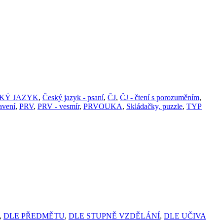
KÝ JAZYK
,
Český jazyk - psaní
,
ČJ
,
ČJ - čtení s porozuměním
,
avení
,
PRV
,
PRV - vesmír
,
PRVOUKA
,
Skládačky, puzzle
,
TYP
,
DLE PŘEDMĚTU
,
DLE STUPNĚ VZDĚLÁNÍ
,
DLE UČIVA