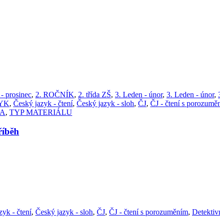
 - prosinec
,
2. ROČNÍK
,
2. třída ZŠ
,
3. Leden - únor
,
3. Leden - únor
,
YK
,
Český jazyk - čtení
,
Český jazyk - sloh
,
ČJ
,
ČJ - čtení s porozumě
VA
,
TYP MATERIÁLU
íběh
zyk - čtení
,
Český jazyk - sloh
,
ČJ
,
ČJ - čtení s porozuměním
,
Detektiv