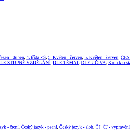
řezen - duben
,
4. třída ZŠ
,
5. Květen - červen
,
5. Květen - červen
,
ČES
LE STUPNĚ VZDĚLÁNÍ
,
DLE TÉMAT
,
DLE UČIVA
,
Kruh k sest
zyk - čtení
,
Český jazyk - psaní
,
Český jazyk - sloh
,
ČJ
,
ČJ - vyprávění