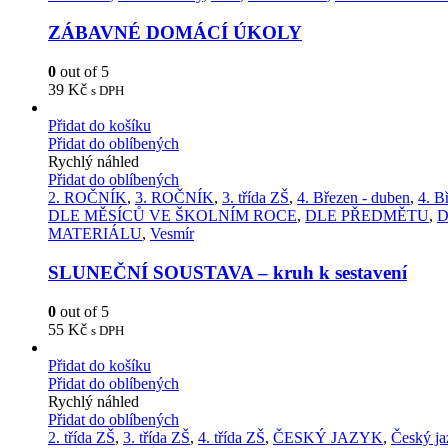
ZÁBAVNÉ DOMÁCÍ ÚKOLY
0
out of 5
39
Kč
s DPH
Přidat do košíku
Přidat do oblíbených
Rychlý náhled
Přidat do oblíbených
2. ROČNÍK
,
3. ROČNÍK
,
3. třída ZŠ
,
4. Březen - duben
,
4. B
DLE MĚSÍCŮ VE ŠKOLNÍM ROCE
,
DLE PŘEDMĚTU
,
D
MATERIÁLU
,
Vesmír
SLUNEČNÍ SOUSTAVA – kruh k sestavení
0
out of 5
55
Kč
s DPH
Přidat do košíku
Přidat do oblíbených
Rychlý náhled
Přidat do oblíbených
2. třída ZŠ
,
3. třída ZŠ
,
4. třída ZŠ
,
ČESKÝ JAZYK
,
Český ja