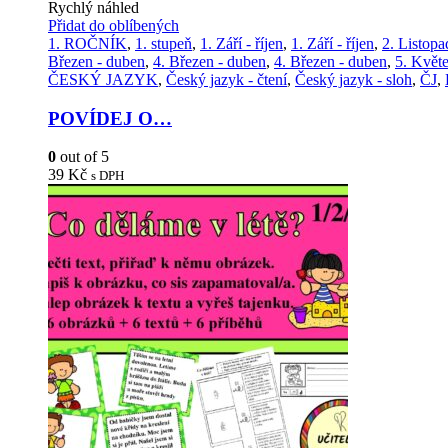
Rychlý náhled
Přidat do oblíbených
1. ROČNÍK
,
1. stupeň
,
1. Září - říjen
,
1. Září - říjen
,
2. Listopa
Březen - duben
,
4. Březen - duben
,
4. Březen - duben
,
5. Květe
ČESKÝ JAZYK
,
Český jazyk - čtení
,
Český jazyk - sloh
,
ČJ
,
POVÍDEJ O…
0
out of 5
39
Kč
s DPH