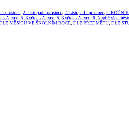
d - prosinec
,
2. Listopad - prosinec
,
2. Listopad - prosinec
,
2. ROČNÍK
n - červen
,
5. Květen - červen
,
5. Květen - červen
,
6. Napříč více měsí
DLE MĚSÍCŮ VE ŠKOLNÍM ROCE
,
DLE PŘEDMĚTU
,
DLE ST