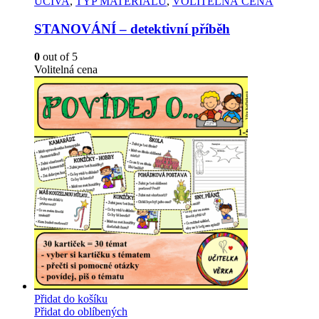
UČIVA
,
TYP MATERIÁLU
,
VOLITELNÁ CENA
STANOVÁNÍ – detektivní příběh
0
out of 5
Volitelná cena
Přidat do košíku
Přidat do oblíbených