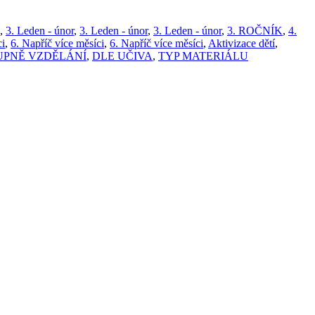
,
3. Leden - únor
,
3. Leden - únor
,
3. Leden - únor
,
3. ROČNÍK
,
4.
ci
,
6. Napříč více měsíci
,
6. Napříč více měsíci
,
Aktivizace dětí
,
UPNĚ VZDĚLÁNÍ
,
DLE UČIVA
,
TYP MATERIÁLU