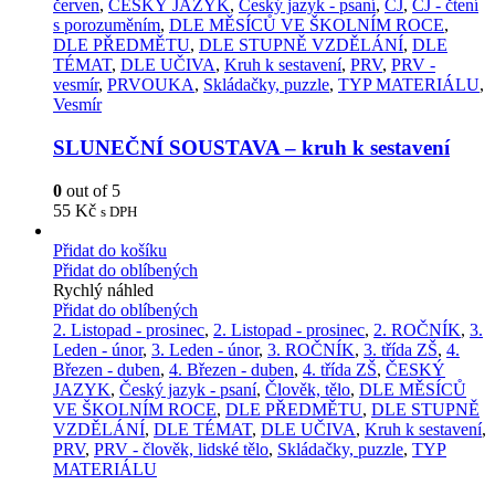
červen
,
ČESKÝ JAZYK
,
Český jazyk - psaní
,
ČJ
,
ČJ - čtení
s porozuměním
,
DLE MĚSÍCŮ VE ŠKOLNÍM ROCE
,
DLE PŘEDMĚTU
,
DLE STUPNĚ VZDĚLÁNÍ
,
DLE
TÉMAT
,
DLE UČIVA
,
Kruh k sestavení
,
PRV
,
PRV -
vesmír
,
PRVOUKA
,
Skládačky, puzzle
,
TYP MATERIÁLU
,
Vesmír
SLUNEČNÍ SOUSTAVA – kruh k sestavení
0
out of 5
55
Kč
s DPH
Přidat do košíku
Přidat do oblíbených
Rychlý náhled
Přidat do oblíbených
2. Listopad - prosinec
,
2. Listopad - prosinec
,
2. ROČNÍK
,
3.
Leden - únor
,
3. Leden - únor
,
3. ROČNÍK
,
3. třída ZŠ
,
4.
Březen - duben
,
4. Březen - duben
,
4. třída ZŠ
,
ČESKÝ
JAZYK
,
Český jazyk - psaní
,
Člověk, tělo
,
DLE MĚSÍCŮ
VE ŠKOLNÍM ROCE
,
DLE PŘEDMĚTU
,
DLE STUPNĚ
VZDĚLÁNÍ
,
DLE TÉMAT
,
DLE UČIVA
,
Kruh k sestavení
,
PRV
,
PRV - člověk, lidské tělo
,
Skládačky, puzzle
,
TYP
MATERIÁLU