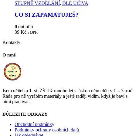
STUPNĚ VZDĚLÁNÍ
,
DLE UČIVA
CO SI ZAPAMATUJEŠ?
0
out of 5
39
Kč
s DPH
Kontakty
O mně
Jsem učitelka 1. st. ZŠ. Již mnoho let s láskou učím děti v 1. - 3. roč.
Ráda pro ně vyrábím materiály a ještě raději vidím, když je baví s
nimi pracovat.
DŮLEŽITÉ ODKAZY
Obchodní podmínky
Podmínky ochrany osobních dajů
Jak objednávat