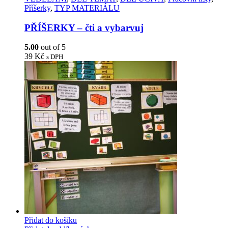
Příšerky
,
TYP MATERIÁLU
PŘÍŠERKY – čti a vybarvuj
5.00
out of 5
39
Kč
s DPH
Přidat do košíku