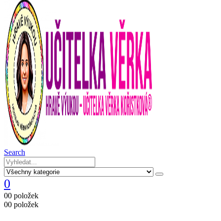
Search
0
0
0 položek
0
0 položek