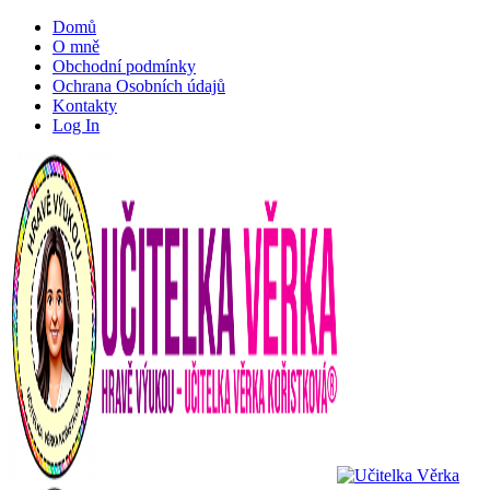
Domů
O mně
Obchodní podmínky
Ochrana Osobních údajů
Kontakty
Log In