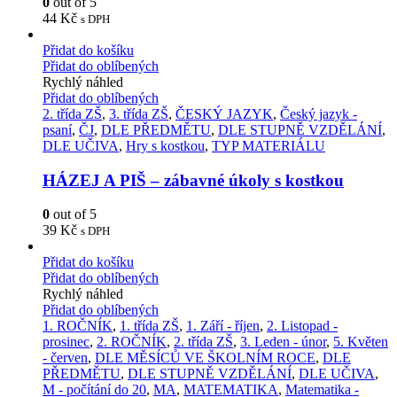
0
out of 5
44
Kč
s DPH
Přidat do košíku
Přidat do oblíbených
Rychlý náhled
Přidat do oblíbených
2. třída ZŠ
,
3. třída ZŠ
,
ČESKÝ JAZYK
,
Český jazyk -
psaní
,
ČJ
,
DLE PŘEDMĚTU
,
DLE STUPNĚ VZDĚLÁNÍ
,
DLE UČIVA
,
Hry s kostkou
,
TYP MATERIÁLU
HÁZEJ A PIŠ – zábavné úkoly s kostkou
0
out of 5
39
Kč
s DPH
Přidat do košíku
Přidat do oblíbených
Rychlý náhled
Přidat do oblíbených
1. ROČNÍK
,
1. třída ZŠ
,
1. Září - říjen
,
2. Listopad -
prosinec
,
2. ROČNÍK
,
2. třída ZŠ
,
3. Leden - únor
,
5. Květen
- červen
,
DLE MĚSÍCŮ VE ŠKOLNÍM ROCE
,
DLE
PŘEDMĚTU
,
DLE STUPNĚ VZDĚLÁNÍ
,
DLE UČIVA
,
M - počítání do 20
,
MA
,
MATEMATIKA
,
Matematika -