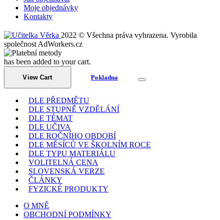
Moje objednávky
Kontakty
2022 © Všechna práva vyhrazena. Vyrobila
společnost AdWorkers.cz
has been added to your cart.
View Cart
Pokladna
DLE PŘEDMĚTU
DLE STUPNĚ VZDĚLÁNÍ
DLE TÉMAT
DLE UČIVA
DLE ROČNÍHO OBDOBÍ
DLE MĚSÍCŮ VE ŠKOLNÍM ROCE
DLE TYPU MATERIÁLU
VOLITELNÁ CENA
SLOVENSKÁ VERZE
ČLÁNKY
FYZICKÉ PRODUKTY
O MNĚ
OBCHODNÍ PODMÍNKY