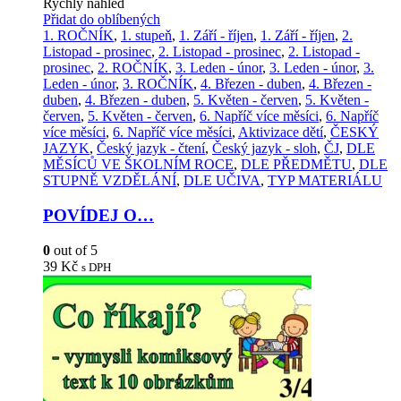
Rychlý náhled
Přidat do oblíbených
1. ROČNÍK
,
1. stupeň
,
1. Září - říjen
,
1. Září - říjen
,
2.
Listopad - prosinec
,
2. Listopad - prosinec
,
2. Listopad -
prosinec
,
2. ROČNÍK
,
3. Leden - únor
,
3. Leden - únor
,
3.
Leden - únor
,
3. ROČNÍK
,
4. Březen - duben
,
4. Březen -
duben
,
4. Březen - duben
,
5. Květen - červen
,
5. Květen -
červen
,
5. Květen - červen
,
6. Napříč více měsíci
,
6. Napříč
více měsíci
,
6. Napříč více měsíci
,
Aktivizace dětí
,
ČESKÝ
JAZYK
,
Český jazyk - čtení
,
Český jazyk - sloh
,
ČJ
,
DLE
MĚSÍCŮ VE ŠKOLNÍM ROCE
,
DLE PŘEDMĚTU
,
DLE
STUPNĚ VZDĚLÁNÍ
,
DLE UČIVA
,
TYP MATERIÁLU
POVÍDEJ O…
0
out of 5
39
Kč
s DPH