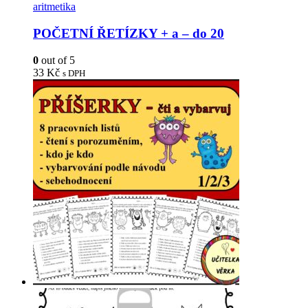
aritmetika
POČETNÍ ŘETÍZKY + a – do 20
0
out of 5
33
Kč
s DPH