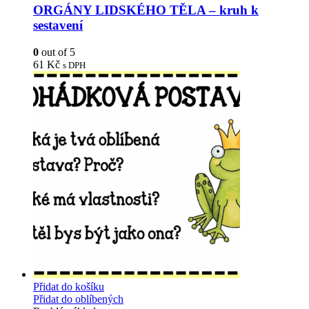
ORGÁNY LIDSKÉHO TĚLA – kruh k
sestavení
0
out of 5
61
Kč
s DPH
Přidat do košíku
Přidat do oblíbených