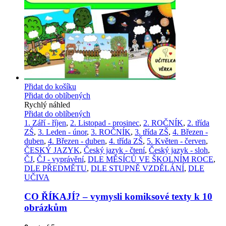
Přidat do košíku
Přidat do oblíbených
Rychlý náhled
Přidat do oblíbených
1. Září - říjen
,
2. Listopad - prosinec
,
2. ROČNÍK
,
2. třída
ZŠ
,
3. Leden - únor
,
3. ROČNÍK
,
3. třída ZŠ
,
4. Březen -
duben
,
4. Březen - duben
,
4. třída ZŠ
,
5. Květen - červen
,
ČESKÝ JAZYK
,
Český jazyk - čtení
,
Český jazyk - sloh
,
ČJ
,
ČJ - vyprávění
,
DLE MĚSÍCŮ VE ŠKOLNÍM ROCE
,
DLE PŘEDMĚTU
,
DLE STUPNĚ VZDĚLÁNÍ
,
DLE
UČIVA
CO ŘÍKAJÍ? – vymysli komiksové texty k 10
obrázkům