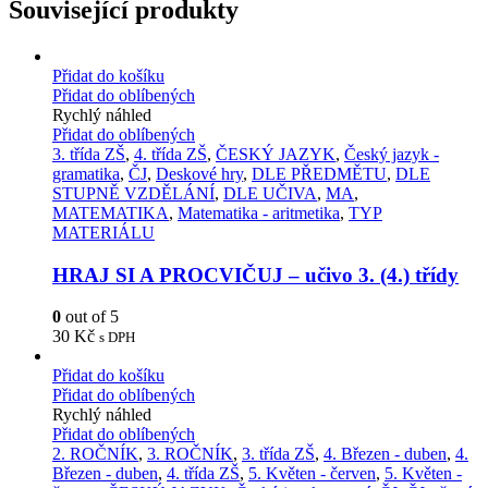
Související produkty
Přidat do košíku
Přidat do oblíbených
Rychlý náhled
Přidat do oblíbených
3. třída ZŠ
,
4. třída ZŠ
,
ČESKÝ JAZYK
,
Český jazyk -
gramatika
,
ČJ
,
Deskové hry
,
DLE PŘEDMĚTU
,
DLE
STUPNĚ VZDĚLÁNÍ
,
DLE UČIVA
,
MA
,
MATEMATIKA
,
Matematika - aritmetika
,
TYP
MATERIÁLU
HRAJ SI A PROCVIČUJ – učivo 3. (4.) třídy
0
out of 5
30
Kč
s DPH
Přidat do košíku
Přidat do oblíbených
Rychlý náhled
Přidat do oblíbených
2. ROČNÍK
,
3. ROČNÍK
,
3. třída ZŠ
,
4. Březen - duben
,
4.
Březen - duben
,
4. třída ZŠ
,
5. Květen - červen
,
5. Květen -