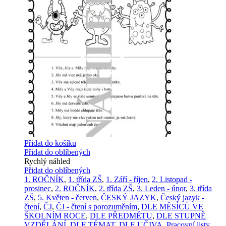
Přidat do košíku
Přidat do oblíbených
Rychlý náhled
Přidat do oblíbených
1. ROČNÍK
,
1. třída ZŠ
,
1. Září - říjen
,
2. Listopad -
prosinec
,
2. ROČNÍK
,
2. třída ZŠ
,
3. Leden - únor
,
3. třída
ZŠ
,
5. Květen - červen
,
ČESKÝ JAZYK
,
Český jazyk -
čtení
,
ČJ
,
ČJ - čtení s porozuměním
,
DLE MĚSÍCŮ VE
ŠKOLNÍM ROCE
,
DLE PŘEDMĚTU
,
DLE STUPNĚ
VZDĚLÁNÍ
,
DLE TÉMAT
,
DLE UČIVA
,
Pracovní listy
,