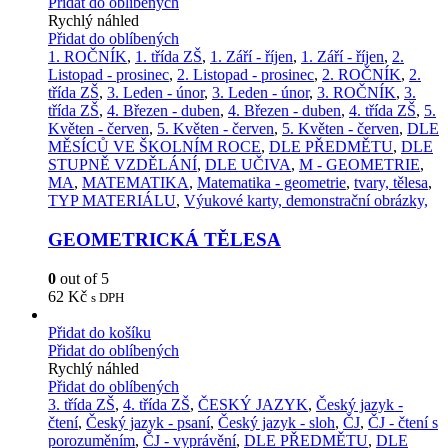
Přidat do oblíbených
Rychlý náhled
Přidat do oblíbených
1. ROČNÍK
,
1. třída ZŠ
,
1. Září - říjen
,
1. Září - říjen
,
2.
Listopad - prosinec
,
2. Listopad - prosinec
,
2. ROČNÍK
,
2.
třída ZŠ
,
3. Leden - únor
,
3. Leden - únor
,
3. ROČNÍK
,
3.
třída ZŠ
,
4. Březen - duben
,
4. Březen - duben
,
4. třída ZŠ
,
5.
Květen - červen
,
5. Květen - červen
,
5. Květen - červen
,
DLE
MĚSÍCŮ VE ŠKOLNÍM ROCE
,
DLE PŘEDMĚTU
,
DLE
STUPNĚ VZDĚLÁNÍ
,
DLE UČIVA
,
M - GEOMETRIE
,
MA
,
MATEMATIKA
,
Matematika - geometrie
,
tvary, tělesa
,
TYP MATERIÁLU
,
Výukové karty, demonstrační obrázky,
GEOMETRICKÁ TĚLESA
0
out of 5
62
Kč
s DPH
Přidat do košíku
Přidat do oblíbených
Rychlý náhled
Přidat do oblíbených
3. třída ZŠ
,
4. třída ZŠ
,
ČESKÝ JAZYK
,
Český jazyk -
čtení
,
Český jazyk - psaní
,
Český jazyk - sloh
,
ČJ
,
ČJ - čtení s
porozuměním
,
ČJ - vyprávění
,
DLE PŘEDMĚTU
,
DLE