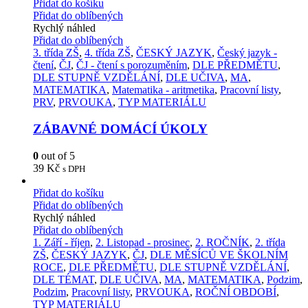
Přidat do košíku
Přidat do oblíbených
Rychlý náhled
Přidat do oblíbených
3. třída ZŠ
,
4. třída ZŠ
,
ČESKÝ JAZYK
,
Český jazyk -
čtení
,
ČJ
,
ČJ - čtení s porozuměním
,
DLE PŘEDMĚTU
,
DLE STUPNĚ VZDĚLÁNÍ
,
DLE UČIVA
,
MA
,
MATEMATIKA
,
Matematika - aritmetika
,
Pracovní listy
,
PRV
,
PRVOUKA
,
TYP MATERIÁLU
ZÁBAVNÉ DOMÁCÍ ÚKOLY
0
out of 5
39
Kč
s DPH
Přidat do košíku
Přidat do oblíbených
Rychlý náhled
Přidat do oblíbených
1. Září - říjen
,
2. Listopad - prosinec
,
2. ROČNÍK
,
2. třída
ZŠ
,
ČESKÝ JAZYK
,
ČJ
,
DLE MĚSÍCŮ VE ŠKOLNÍM
ROCE
,
DLE PŘEDMĚTU
,
DLE STUPNĚ VZDĚLÁNÍ
,
DLE TÉMAT
,
DLE UČIVA
,
MA
,
MATEMATIKA
,
Podzim
,
Podzim
,
Pracovní listy
,
PRVOUKA
,
ROČNÍ OBDOBÍ
,
TYP MATERIÁLU