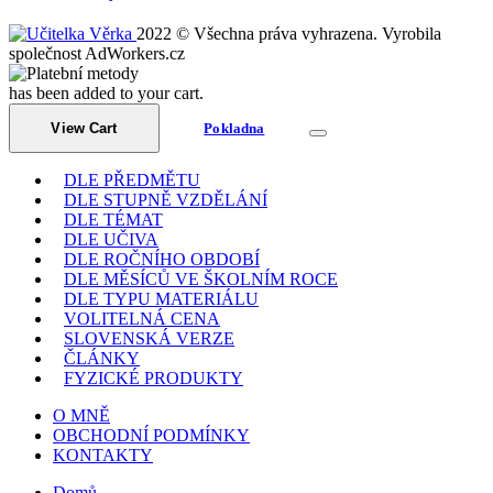
2022 © Všechna práva vyhrazena. Vyrobila
společnost AdWorkers.cz
has been added to your cart.
View Cart
Pokladna
DLE PŘEDMĚTU
DLE STUPNĚ VZDĚLÁNÍ
DLE TÉMAT
DLE UČIVA
DLE ROČNÍHO OBDOBÍ
DLE MĚSÍCŮ VE ŠKOLNÍM ROCE
DLE TYPU MATERIÁLU
VOLITELNÁ CENA
SLOVENSKÁ VERZE
ČLÁNKY
FYZICKÉ PRODUKTY
O MNĚ
OBCHODNÍ PODMÍNKY
KONTAKTY
Domů