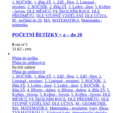
1. ROČNÍK
,
1. třída ZŠ
,
1. Září - říjen
,
2. Listopad -
prosinec
,
2. ROČNÍK
,
2. třída ZŠ
,
3. Leden - únor
,
5. Květen
- červen
,
DLE MĚSÍCŮ VE ŠKOLNÍM ROCE
,
DLE
PŘEDMĚTU
,
DLE STUPNĚ VZDĚLÁNÍ
,
DLE UČIVA
,
M - počítání do 20
,
MA
,
MATEMATIKA
,
Matematika -
aritmetika
POČETNÍ ŘETÍZKY + a – do 20
0
out of 5
33
Kč
s DPH
Přidat do košíku
Přidat do oblíbených
Rychlý náhled
Přidat do oblíbených
1. ROČNÍK
,
1. třída ZŠ
,
1. Září - říjen
,
1. Září - říjen
,
2.
Listopad - prosinec
,
2. Listopad - prosinec
,
2. ROČNÍK
,
2.
třída ZŠ
,
3. Leden - únor
,
3. Leden - únor
,
3. ROČNÍK
,
3.
třída ZŠ
,
4. Březen - duben
,
4. Březen - duben
,
4. třída ZŠ
,
5.
Květen - červen
,
5. Květen - červen
,
5. Květen - červen
,
DLE
MĚSÍCŮ VE ŠKOLNÍM ROCE
,
DLE PŘEDMĚTU
,
DLE
STUPNĚ VZDĚLÁNÍ
,
DLE UČIVA
,
M - GEOMETRIE
,
MA
,
MATEMATIKA
,
Matematika - geometrie
,
tvary, tělesa
,
TYP MATERIÁLU
,
Výukové karty, demonstrační obrázky,