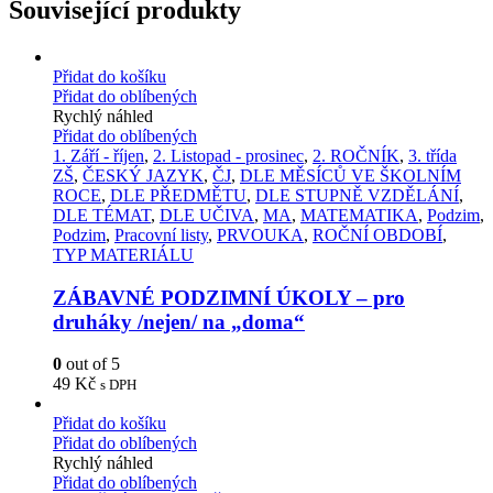
Související produkty
Přidat do košíku
Přidat do oblíbených
Rychlý náhled
Přidat do oblíbených
1. Září - říjen
,
2. Listopad - prosinec
,
2. ROČNÍK
,
3. třída
ZŠ
,
ČESKÝ JAZYK
,
ČJ
,
DLE MĚSÍCŮ VE ŠKOLNÍM
ROCE
,
DLE PŘEDMĚTU
,
DLE STUPNĚ VZDĚLÁNÍ
,
DLE TÉMAT
,
DLE UČIVA
,
MA
,
MATEMATIKA
,
Podzim
,
Podzim
,
Pracovní listy
,
PRVOUKA
,
ROČNÍ OBDOBÍ
,
TYP MATERIÁLU
ZÁBAVNÉ PODZIMNÍ ÚKOLY – pro
druháky /nejen/ na „doma“
0
out of 5
49
Kč
s DPH
Přidat do košíku
Přidat do oblíbených
Rychlý náhled
Přidat do oblíbených