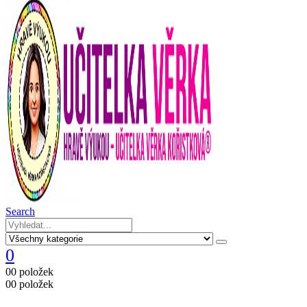
Search
0
0
0 položek
0
0 položek