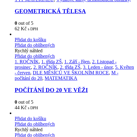
GEOMETRICKÁ TĚLESA
0
out of 5
62
Kč
s DPH
Přidat do košíku
Přidat do oblíbených
Rychlý náhled
Přidat do oblíbených
1. ROČNÍK
,
1. třída ZŠ
,
1. Září - říjen
,
2. Listopad -
prosinec
,
2. ROČNÍK
,
2. třída ZŠ
,
3. Leden - únor
,
5. Květen
- červen
,
DLE MĚSÍCŮ VE ŠKOLNÍM ROCE
,
M -
počítání do 20
,
MATEMATIKA
POČÍTÁNÍ DO 20 VE VĚŽI
0
out of 5
44
Kč
s DPH
Přidat do košíku
Přidat do oblíbených
Rychlý náhled
Přidat do oblíbených