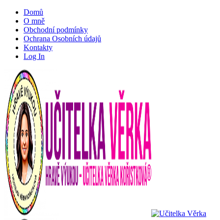
Domů
O mně
Obchodní podmínky
Ochrana Osobních údajů
Kontakty
Log In