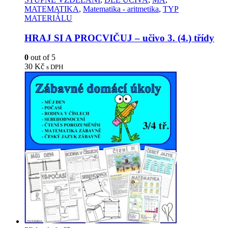
MATEMATIKA
,
Matematika - aritmetika
,
TYP
MATERIÁLU
HRAJ SI A PROCVIČUJ – učivo 3. (4.) třídy
0
out of 5
30
Kč
s DPH