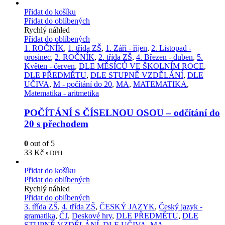
Přidat do košíku
Přidat do oblíbených
Rychlý náhled
Přidat do oblíbených
1. ROČNÍK
,
1. třída ZŠ
,
1. Září - říjen
,
2. Listopad -
prosinec
,
2. ROČNÍK
,
2. třída ZŠ
,
4. Březen - duben
,
5.
Květen - červen
,
DLE MĚSÍCŮ VE ŠKOLNÍM ROCE
,
DLE PŘEDMĚTU
,
DLE STUPNĚ VZDĚLÁNÍ
,
DLE
UČIVA
,
M - počítání do 20
,
MA
,
MATEMATIKA
,
Matematika - aritmetika
POČÍTÁNÍ S ČÍSELNOU OSOU – odčítání do
20 s přechodem
0
out of 5
33
Kč
s DPH
Přidat do košíku
Přidat do oblíbených
Rychlý náhled
Přidat do oblíbených
3. třída ZŠ
,
4. třída ZŠ
,
ČESKÝ JAZYK
,
Český jazyk -
gramatika
,
ČJ
,
Deskové hry
,
DLE PŘEDMĚTU
,
DLE
STUPNĚ VZDĚLÁNÍ
,
DLE UČIVA
,
MA
,