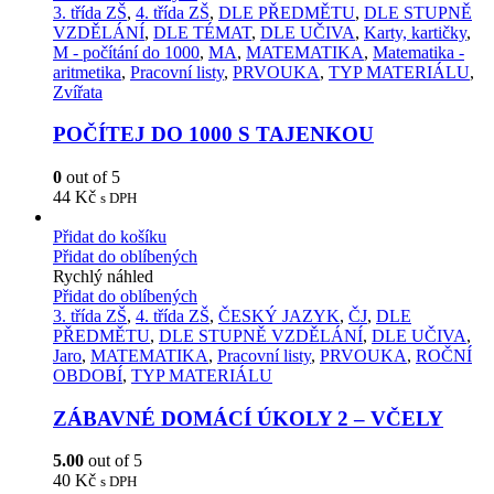
3. třída ZŠ
,
4. třída ZŠ
,
DLE PŘEDMĚTU
,
DLE STUPNĚ
VZDĚLÁNÍ
,
DLE TÉMAT
,
DLE UČIVA
,
Karty, kartičky
,
M - počítání do 1000
,
MA
,
MATEMATIKA
,
Matematika -
aritmetika
,
Pracovní listy
,
PRVOUKA
,
TYP MATERIÁLU
,
Zvířata
POČÍTEJ DO 1000 S TAJENKOU
0
out of 5
44
Kč
s DPH
Přidat do košíku
Přidat do oblíbených
Rychlý náhled
Přidat do oblíbených
3. třída ZŠ
,
4. třída ZŠ
,
ČESKÝ JAZYK
,
ČJ
,
DLE
PŘEDMĚTU
,
DLE STUPNĚ VZDĚLÁNÍ
,
DLE UČIVA
,
Jaro
,
MATEMATIKA
,
Pracovní listy
,
PRVOUKA
,
ROČNÍ
OBDOBÍ
,
TYP MATERIÁLU
ZÁBAVNÉ DOMÁCÍ ÚKOLY 2 – VČELY
5.00
out of 5
40
Kč
s DPH