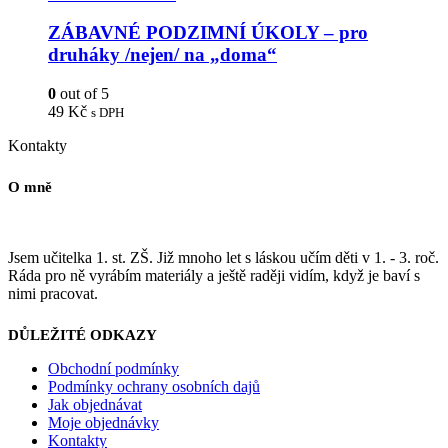
ZÁBAVNÉ PODZIMNÍ ÚKOLY – pro
druháky /nejen/ na „doma“
0
out of 5
49
Kč
s DPH
Kontakty
O mně
Jsem učitelka 1. st. ZŠ. Již mnoho let s láskou učím děti v 1. - 3. roč.
Ráda pro ně vyrábím materiály a ještě raději vidím, když je baví s
nimi pracovat.
DŮLEŽITÉ ODKAZY
Obchodní podmínky
Podmínky ochrany osobních dajů
Jak objednávat
Moje objednávky
Kontakty