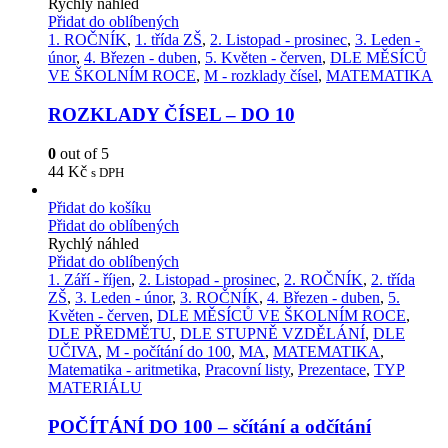
Rychlý náhled
Přidat do oblíbených
1. ROČNÍK
,
1. třída ZŠ
,
2. Listopad - prosinec
,
3. Leden -
únor
,
4. Březen - duben
,
5. Květen - červen
,
DLE MĚSÍCŮ
VE ŠKOLNÍM ROCE
,
M - rozklady čísel
,
MATEMATIKA
ROZKLADY ČÍSEL – DO 10
0
out of 5
44
Kč
s DPH
Přidat do košíku
Přidat do oblíbených
Rychlý náhled
Přidat do oblíbených
1. Září - říjen
,
2. Listopad - prosinec
,
2. ROČNÍK
,
2. třída
ZŠ
,
3. Leden - únor
,
3. ROČNÍK
,
4. Březen - duben
,
5.
Květen - červen
,
DLE MĚSÍCŮ VE ŠKOLNÍM ROCE
,
DLE PŘEDMĚTU
,
DLE STUPNĚ VZDĚLÁNÍ
,
DLE
UČIVA
,
M - počítání do 100
,
MA
,
MATEMATIKA
,
Matematika - aritmetika
,
Pracovní listy
,
Prezentace
,
TYP
MATERIÁLU
POČÍTÁNÍ DO 100 – sčítání a odčítání