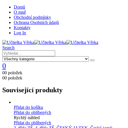
Domů
O mně
Obchodní podmínky
Ochrana Osobních údajů
Kontakty
Log In
Search
0
0
0 položek
0
0 položek
Související produkty
Přidat do košíku
Přidat do oblíbených
Rychlý náhled
Přidat do oblíbených
3. třída ZŠ
,
4. třída ZŠ
,
ČESKÝ JAZYK
,
Český jazyk -