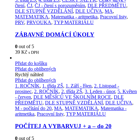
čtení
,
ČJ
,
ČJ - čtení s porozuměním
,
DLE PŘEDMĚTU
,
DLE STUPNĚ VZDĚLÁNÍ
,
DLE UČIVA
,
MA
,
MATEMATIKA
,
Matematika - aritmetika
,
Pracovní listy
,
PRV
,
PRVOUKA
,
TYP MATERIÁLU
ZÁBAVNÉ DOMÁCÍ ÚKOLY
0
out of 5
39
Kč
s DPH
Přidat do košíku
Přidat do oblíbených
Rychlý náhled
Přidat do oblíbených
1. ROČNÍK
,
1. třída ZŠ
,
1. Září - říjen
,
2. Listopad -
prosinec
,
2. ROČNÍK
,
2. třída ZŠ
,
3. Leden - únor
,
5. Květen
- červen
,
DLE MĚSÍCŮ VE ŠKOLNÍM ROCE
,
DLE
PŘEDMĚTU
,
DLE STUPNĚ VZDĚLÁNÍ
,
DLE UČIVA
,
M - počítání do 20
,
MA
,
MATEMATIKA
,
Matematika -
aritmetika
,
Pracovní listy
,
TYP MATERIÁLU
POČÍTEJ A VYBARVUJ + a – do 20
0
out of 5