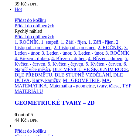
39
Kč
s DPH
Hot
Přidat do košíku
Přidat do oblíbených
Rychlý náhled
Přidat do oblíbených
1. ROČNÍK
,
1. stupeň
,
1. Září - říjen
,
1. Září - říjen
,
2.
Listopad - prosinec
,
2. Listopad - prosinec
,
2. ROČNÍK
,
3.
Leden - únor
,
3. Leden - únor
,
3. Leden - únor
,
3. ROČNÍK
,
4. Březen - duben
,
4. Březen - duben
,
4. Březen - duben
,
5.
Květen - červen
,
5. Květen - červen
,
5. Květen - červen
,
6.
Napříč více měsíci
,
DLE MĚSÍCŮ VE ŠKOLNÍM ROCE
,
DLE PŘEDMĚTU
,
DLE STUPNĚ VZDĚLÁNÍ
,
DLE
UČIVA
,
Karty, kartičky
,
M - GEOMETRIE
,
MA
,
MATEMATIKA
,
Matematika - geometrie
,
tvary, tělesa
,
TYP
MATERIÁLU
GEOMETRICKÉ TVARY – 2D
0
out of 5
44
Kč
s DPH
Přidat do košíku