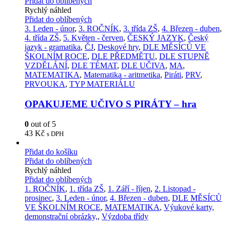
Přidat do oblíbených
Rychlý náhled
Přidat do oblíbených
3. Leden - únor
,
3. ROČNÍK
,
3. třída ZŠ
,
4. Březen - duben
,
4. třída ZŠ
,
5. Květen - červen
,
ČESKÝ JAZYK
,
Český
jazyk - gramatika
,
ČJ
,
Deskové hry
,
DLE MĚSÍCŮ VE
ŠKOLNÍM ROCE
,
DLE PŘEDMĚTU
,
DLE STUPNĚ
VZDĚLÁNÍ
,
DLE TÉMAT
,
DLE UČIVA
,
MA
,
MATEMATIKA
,
Matematika - aritmetika
,
Piráti
,
PRV
,
PRVOUKA
,
TYP MATERIÁLU
OPAKUJEME UČIVO S PIRÁTY – hra
0
out of 5
43
Kč
s DPH
Přidat do košíku
Přidat do oblíbených
Rychlý náhled
Přidat do oblíbených
1. ROČNÍK
,
1. třída ZŠ
,
1. Září - říjen
,
2. Listopad -
prosinec
,
3. Leden - únor
,
4. Březen - duben
,
DLE MĚSÍCŮ
VE ŠKOLNÍM ROCE
,
MATEMATIKA
,
Výukové karty,
demonstrační obrázky,
,
Výzdoba třídy