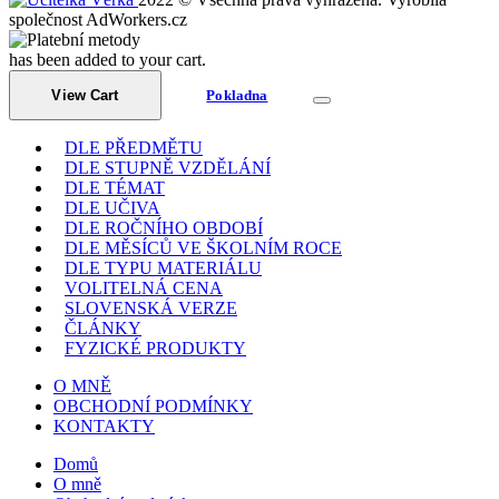
společnost AdWorkers.cz
has been added to your cart.
View Cart
Pokladna
DLE PŘEDMĚTU
DLE STUPNĚ VZDĚLÁNÍ
DLE TÉMAT
DLE UČIVA
DLE ROČNÍHO OBDOBÍ
DLE MĚSÍCŮ VE ŠKOLNÍM ROCE
DLE TYPU MATERIÁLU
VOLITELNÁ CENA
SLOVENSKÁ VERZE
ČLÁNKY
FYZICKÉ PRODUKTY
O MNĚ
OBCHODNÍ PODMÍNKY
KONTAKTY
Domů
O mně