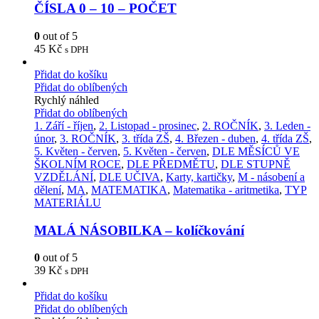
ČÍSLA 0 – 10 – POČET
0
out of 5
45
Kč
s DPH
Přidat do košíku
Přidat do oblíbených
Rychlý náhled
Přidat do oblíbených
1. Září - říjen
,
2. Listopad - prosinec
,
2. ROČNÍK
,
3. Leden -
únor
,
3. ROČNÍK
,
3. třída ZŠ
,
4. Březen - duben
,
4. třída ZŠ
,
5. Květen - červen
,
5. Květen - červen
,
DLE MĚSÍCŮ VE
ŠKOLNÍM ROCE
,
DLE PŘEDMĚTU
,
DLE STUPNĚ
VZDĚLÁNÍ
,
DLE UČIVA
,
Karty, kartičky
,
M - násobení a
dělení
,
MA
,
MATEMATIKA
,
Matematika - aritmetika
,
TYP
MATERIÁLU
MALÁ NÁSOBILKA – kolíčkování
0
out of 5
39
Kč
s DPH
Přidat do košíku
Přidat do oblíbených