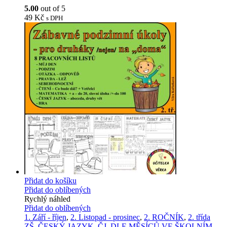
5.00
out of 5
49
Kč
s DPH
Přidat do košíku
Přidat do oblíbených
Rychlý náhled
Přidat do oblíbených
1. Září - říjen
,
2. Listopad - prosinec
,
2. ROČNÍK
,
2. třída
ZŠ
,
ČESKÝ JAZYK
,
ČJ
,
DLE MĚSÍCŮ VE ŠKOLNÍM