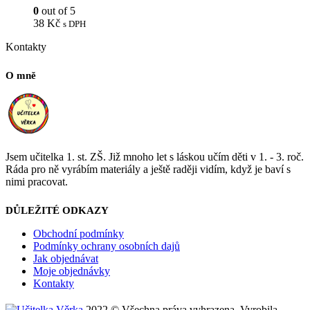
0
out of 5
38
Kč
s DPH
Kontakty
O mně
Jsem učitelka 1. st. ZŠ. Již mnoho let s láskou učím děti v 1. - 3. roč.
Ráda pro ně vyrábím materiály a ještě raději vidím, když je baví s
nimi pracovat.
DŮLEŽITÉ ODKAZY
Obchodní podmínky
Podmínky ochrany osobních dajů
Jak objednávat
Moje objednávky
Kontakty
2022 © Všechna práva vyhrazena. Vyrobila