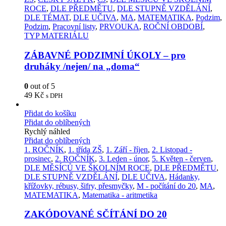
ROCE
,
DLE PŘEDMĚTU
,
DLE STUPNĚ VZDĚLÁNÍ
,
DLE TÉMAT
,
DLE UČIVA
,
MA
,
MATEMATIKA
,
Podzim
,
Podzim
,
Pracovní listy
,
PRVOUKA
,
ROČNÍ OBDOBÍ
,
TYP MATERIÁLU
ZÁBAVNÉ PODZIMNÍ ÚKOLY – pro
druháky /nejen/ na „doma“
0
out of 5
49
Kč
s DPH
Přidat do košíku
Přidat do oblíbených
Rychlý náhled
Přidat do oblíbených
1. ROČNÍK
,
1. třída ZŠ
,
1. Září - říjen
,
2. Listopad -
prosinec
,
2. ROČNÍK
,
3. Leden - únor
,
5. Květen - červen
,
DLE MĚSÍCŮ VE ŠKOLNÍM ROCE
,
DLE PŘEDMĚTU
,
DLE STUPNĚ VZDĚLÁNÍ
,
DLE UČIVA
,
Hádanky,
křížovky, rébusy, šifry, přesmyčky
,
M - počítání do 20
,
MA
,
MATEMATIKA
,
Matematika - aritmetika
ZAKÓDOVANÉ SČÍTÁNÍ DO 20