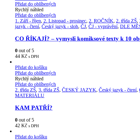
Přidat do oblíbených
Rychlý náhled
Přidat do oblíbených
1. Září - říjen
,
2. Listopad - prosinec
,
2. ROČNÍK
,
2. třída ZŠ
,
jazyk - čtení
,
Český jazyk - sloh
,
ČJ
,
ČJ - vyprávění
,
DLE MĚ
CO ŘÍKAJÍ? – vymysli komiksové texty k 10 o
0
out of 5
44
Kč
s DPH
Přidat do košíku
Přidat do oblíbených
Rychlý náhled
Přidat do oblíbených
2. třída ZŠ
,
3. třída ZŠ
,
ČESKÝ JAZYK
,
Český jazyk - čtení
,
MATERIÁLU
KAM PATŘÍ?
0
out of 5
42
Kč
s DPH
Přidat do košíku