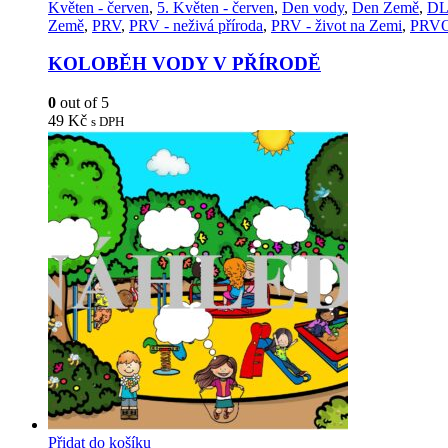
Květen - červen
,
5. Květen - červen
,
Den vody
,
Den Země
,
DL
Země
,
PRV
,
PRV - neživá příroda
,
PRV - život na Zemi
,
PRV
KOLOBĚH VODY V PŘÍRODĚ
0
out of 5
49
Kč
s DPH
Přidat do košíku