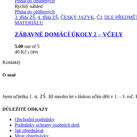
Přidat do oblíbených
Rychlý náhled
Přidat do oblíbených
3. třída ZŠ
,
4. třída ZŠ
,
ČESKÝ JAZYK
,
ČJ
,
DLE PŘEDMĚ
MATERIÁLU
ZÁBAVNÉ DOMÁCÍ ÚKOLY 2 – VČELY
5.00
out of 5
40
Kč
s DPH
Kontakty
O mně
Jsem učitelka 1. st. ZŠ. Již mnoho let s láskou učím děti v 1. - 3. roč.
DŮLEŽITÉ ODKAZY
Obchodní podmínky
Podmínky ochrany osobních dajů
Jak objednávat
Moje objednávky