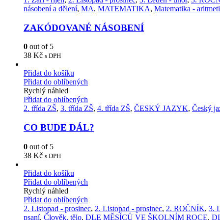
násobení a dělení
,
MA
,
MATEMATIKA
,
Matematika - aritmet
ZAKÓDOVANÉ NÁSOBENÍ
0
out of 5
38
Kč
s DPH
Přidat do košíku
Přidat do oblíbených
Rychlý náhled
Přidat do oblíbených
2. třída ZŠ
,
3. třída ZŠ
,
4. třída ZŠ
,
ČESKÝ JAZYK
,
Český ja
CO BUDE DÁL?
0
out of 5
38
Kč
s DPH
Přidat do košíku
Přidat do oblíbených
Rychlý náhled
Přidat do oblíbených
2. Listopad - prosinec
,
2. Listopad - prosinec
,
2. ROČNÍK
,
3. 
psaní
,
Člověk, tělo
,
DLE MĚSÍCŮ VE ŠKOLNÍM ROCE
,
D