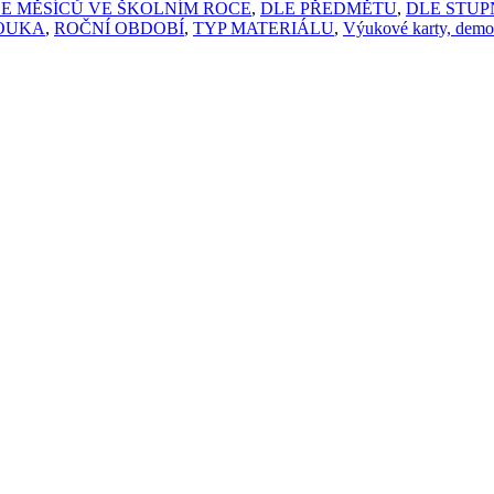
E MĚSÍCŮ VE ŠKOLNÍM ROCE
,
DLE PŘEDMĚTU
,
DLE STUP
OUKA
,
ROČNÍ OBDOBÍ
,
TYP MATERIÁLU
,
Výukové karty, demon