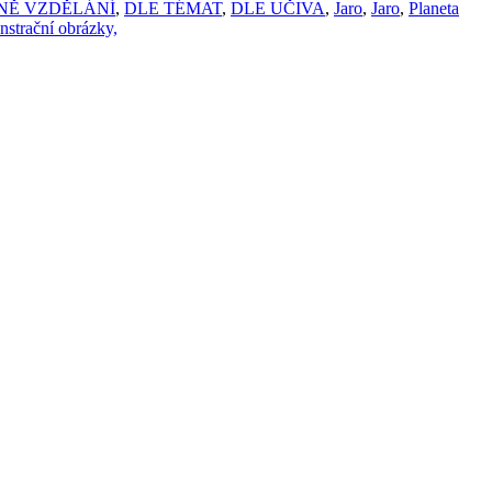
NĚ VZDĚLÁNÍ
,
DLE TÉMAT
,
DLE UČIVA
,
Jaro
,
Jaro
,
Planeta
strační obrázky,