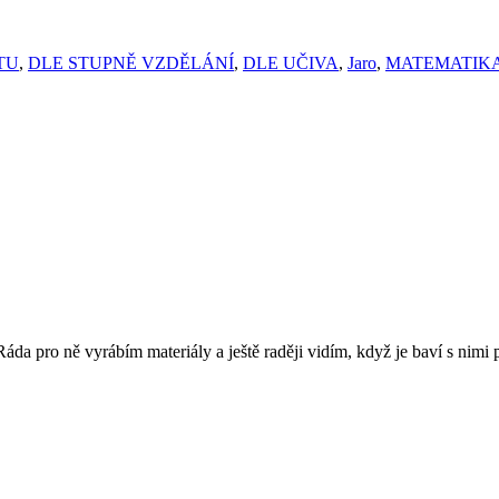
TU
,
DLE STUPNĚ VZDĚLÁNÍ
,
DLE UČIVA
,
Jaro
,
MATEMATIK
 Ráda pro ně vyrábím materiály a ještě raději vidím, když je baví s nimi 