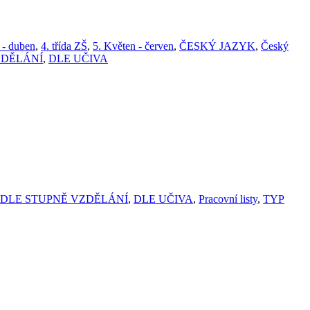
 - duben
,
4. třída ZŠ
,
5. Květen - červen
,
ČESKÝ JAZYK
,
Český
ZDĚLÁNÍ
,
DLE UČIVA
DLE STUPNĚ VZDĚLÁNÍ
,
DLE UČIVA
,
Pracovní listy
,
TYP