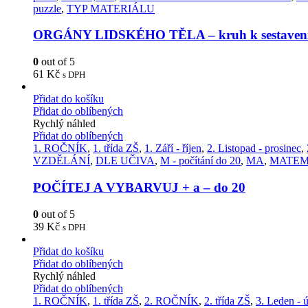
puzzle
,
TYP MATERIÁLU
ORGÁNY LIDSKÉHO TĚLA – kruh k sestaven
0
out of 5
61
Kč
s DPH
Přidat do košíku
Přidat do oblíbených
Rychlý náhled
Přidat do oblíbených
1. ROČNÍK
,
1. třída ZŠ
,
1. Září - říjen
,
2. Listopad - prosinec
,
VZDĚLÁNÍ
,
DLE UČIVA
,
M - počítání do 20
,
MA
,
MATEM
POČÍTEJ A VYBARVUJ + a – do 20
0
out of 5
39
Kč
s DPH
Přidat do košíku
Přidat do oblíbených
Rychlý náhled
Přidat do oblíbených
1. ROČNÍK
,
1. třída ZŠ
,
2. ROČNÍK
,
2. třída ZŠ
,
3. Leden - 