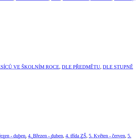
SÍCŮ VE ŠKOLNÍM ROCE
,
DLE PŘEDMĚTU
,
DLE STUPNĚ
řezen - duben
,
4. Březen - duben
,
4. třída ZŠ
,
5. Květen - červen
,
5.