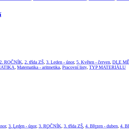
í
2. ROČNÍK
,
2. třída ZŠ
,
3. Leden - únor
,
5. Květen - červen
,
DLE MĚ
ATIKA
,
Matematika - aritmetika
,
Pracovní listy
,
TYP MATERIÁLU
únor
,
3. Leden - únor
,
3. ROČNÍK
,
3. třída ZŠ
,
4. Březen - duben
,
4. B