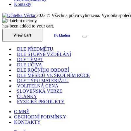
Kontakty
2022 © Všechna práva vyhrazena. Vyrobila společ
has been added to your cart.
View Cart
Pokladna
DLE PŘEDMĚTU
DLE STUPNĚ VZDĚLÁNÍ
DLE TÉMAT
DLE UČIVA
DLE ROČNÍHO OBDOBÍ
DLE MĚSÍCŮ VE ŠKOLNÍM ROCE
DLE TYPU MATERIÁLU
VOLITELNÁ CENA
SLOVENSKÁ VERZE
ČLÁNKY
FYZICKÉ PRODUKTY
O MNĚ
OBCHODNÍ PODMÍNKY
KONTAKTY