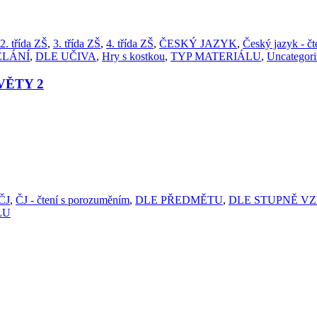
2. třída ZŠ
,
3. třída ZŠ
,
4. třída ZŠ
,
ČESKÝ JAZYK
,
Český jazyk - čt
ĚLÁNÍ
,
DLE UČIVA
,
Hry s kostkou
,
TYP MATERIÁLU
,
Uncategori
VĚTY 2
ČJ
,
ČJ - čtení s porozuměním
,
DLE PŘEDMĚTU
,
DLE STUPNĚ V
LU