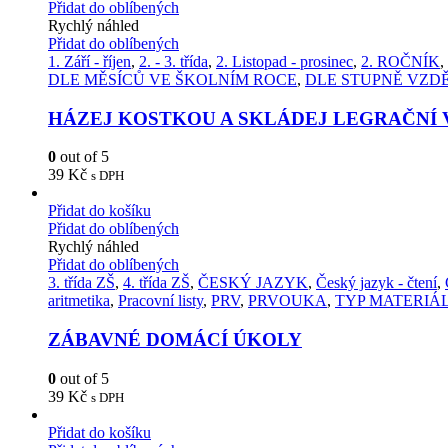
Přidat do oblíbených
Rychlý náhled
Přidat do oblíbených
1. Září - říjen
,
2. - 3. třída
,
2. Listopad - prosinec
,
2. ROČNÍK
,
DLE MĚSÍCŮ VE ŠKOLNÍM ROCE
,
DLE STUPNĚ VZD
HÁZEJ KOSTKOU A SKLÁDEJ LEGRAČNÍ 
0
out of 5
39
Kč
s DPH
Přidat do košíku
Přidat do oblíbených
Rychlý náhled
Přidat do oblíbených
3. třída ZŠ
,
4. třída ZŠ
,
ČESKÝ JAZYK
,
Český jazyk - čtení
,
aritmetika
,
Pracovní listy
,
PRV
,
PRVOUKA
,
TYP MATERIÁ
ZÁBAVNÉ DOMÁCÍ ÚKOLY
0
out of 5
39
Kč
s DPH
Přidat do košíku