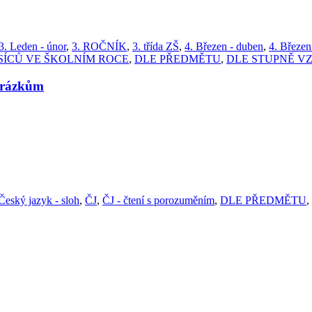
3. Leden - únor
,
3. ROČNÍK
,
3. třída ZŠ
,
4. Březen - duben
,
4. Březen
SÍCŮ VE ŠKOLNÍM ROCE
,
DLE PŘEDMĚTU
,
DLE STUPNĚ V
brázkům
Český jazyk - sloh
,
ČJ
,
ČJ - čtení s porozuměním
,
DLE PŘEDMĚTU
,