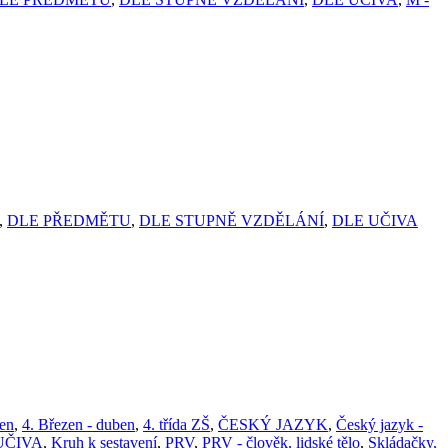
,
DLE PŘEDMĚTU
,
DLE STUPNĚ VZDĚLÁNÍ
,
DLE UČIVA
ben
,
4. Březen - duben
,
4. třída ZŠ
,
ČESKÝ JAZYK
,
Český jazyk -
UČIVA
,
Kruh k sestavení
,
PRV
,
PRV - člověk, lidské tělo
,
Skládačky,