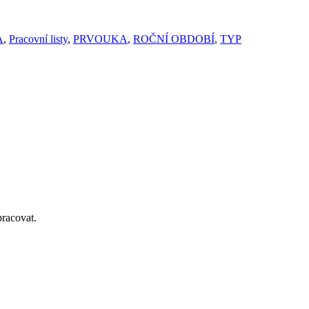
A
,
Pracovní listy
,
PRVOUKA
,
ROČNÍ OBDOBÍ
,
TYP
pracovat.