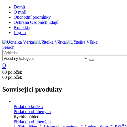
Domů
O mně
Obchodní podmínky
Ochrana Osobních údajů
Kontakty
Log In
Search
0
0
0 položek
0
0 položek
Související produkty
Přidat do košíku
Přidat do oblíbených
Rychlý náhled
Přidat do oblíbených
1. Září - říjen
,
2. Listopad - prosinec
,
3. Leden - únor
,
3. ROČ