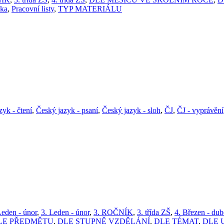
ika
,
Pracovní listy
,
TYP MATERIÁLU
zyk - čtení
,
Český jazyk - psaní
,
Český jazyk - sloh
,
ČJ
,
ČJ - vyprávění
Leden - únor
,
3. Leden - únor
,
3. ROČNÍK
,
3. třída ZŠ
,
4. Březen - du
LE PŘEDMĚTU
,
DLE STUPNĚ VZDĚLÁNÍ
,
DLE TÉMAT
,
DLE 