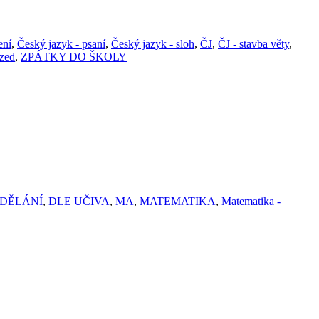
ení
,
Český jazyk - psaní
,
Český jazyk - sloh
,
ČJ
,
ČJ - stavba věty
,
zed
,
ZPÁTKY DO ŠKOLY
ZDĚLÁNÍ
,
DLE UČIVA
,
MA
,
MATEMATIKA
,
Matematika -