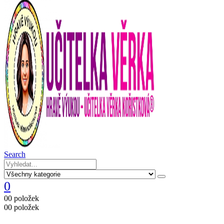
Search
0
0
0 položek
0
0 položek