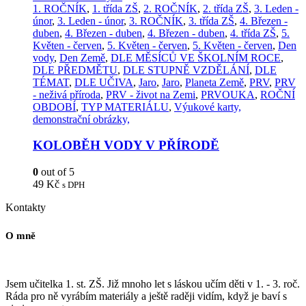
1. ROČNÍK
,
1. třída ZŠ
,
2. ROČNÍK
,
2. třída ZŠ
,
3. Leden -
únor
,
3. Leden - únor
,
3. ROČNÍK
,
3. třída ZŠ
,
4. Březen -
duben
,
4. Březen - duben
,
4. Březen - duben
,
4. třída ZŠ
,
5.
Květen - červen
,
5. Květen - červen
,
5. Květen - červen
,
Den
vody
,
Den Země
,
DLE MĚSÍCŮ VE ŠKOLNÍM ROCE
,
DLE PŘEDMĚTU
,
DLE STUPNĚ VZDĚLÁNÍ
,
DLE
TÉMAT
,
DLE UČIVA
,
Jaro
,
Jaro
,
Planeta Země
,
PRV
,
PRV
- neživá příroda
,
PRV - život na Zemi
,
PRVOUKA
,
ROČNÍ
OBDOBÍ
,
TYP MATERIÁLU
,
Výukové karty,
demonstrační obrázky,
KOLOBĚH VODY V PŘÍRODĚ
0
out of 5
49
Kč
s DPH
Kontakty
O mně
Jsem učitelka 1. st. ZŠ. Již mnoho let s láskou učím děti v 1. - 3. roč.
Ráda pro ně vyrábím materiály a ještě raději vidím, když je baví s