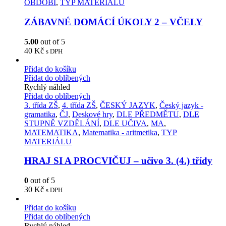
OBDOBÍ
,
TYP MATERIÁLU
ZÁBAVNÉ DOMÁCÍ ÚKOLY 2 – VČELY
5.00
out of 5
40
Kč
s DPH
Přidat do košíku
Přidat do oblíbených
Rychlý náhled
Přidat do oblíbených
3. třída ZŠ
,
4. třída ZŠ
,
ČESKÝ JAZYK
,
Český jazyk -
gramatika
,
ČJ
,
Deskové hry
,
DLE PŘEDMĚTU
,
DLE
STUPNĚ VZDĚLÁNÍ
,
DLE UČIVA
,
MA
,
MATEMATIKA
,
Matematika - aritmetika
,
TYP
MATERIÁLU
HRAJ SI A PROCVIČUJ – učivo 3. (4.) třídy
0
out of 5
30
Kč
s DPH
Přidat do košíku
Přidat do oblíbených
Rychlý náhled