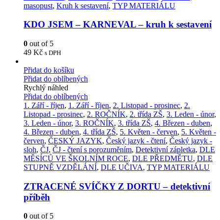
masopust
,
Kruh k sestavení
,
TYP MATERIÁLU
KDO JSEM – KARNEVAL – kruh k sestavení
0
out of 5
49
Kč
s DPH
Přidat do košíku
Přidat do oblíbených
Rychlý náhled
Přidat do oblíbených
1. Září - říjen
,
1. Září - říjen
,
2. Listopad - prosinec
,
2.
Listopad - prosinec
,
2. ROČNÍK
,
2. třída ZŠ
,
3. Leden - únor
,
3. Leden - únor
,
3. ROČNÍK
,
3. třída ZŠ
,
4. Březen - duben
,
4. Březen - duben
,
4. třída ZŠ
,
5. Květen - červen
,
5. Květen -
červen
,
ČESKÝ JAZYK
,
Český jazyk - čtení
,
Český jazyk -
sloh
,
ČJ
,
ČJ - čtení s porozuměním
,
Detektivní zápletka
,
DLE
MĚSÍCŮ VE ŠKOLNÍM ROCE
,
DLE PŘEDMĚTU
,
DLE
STUPNĚ VZDĚLÁNÍ
,
DLE UČIVA
,
TYP MATERIÁLU
ZTRACENÉ SVÍČKY Z DORTU – detektivní
příběh
0
out of 5