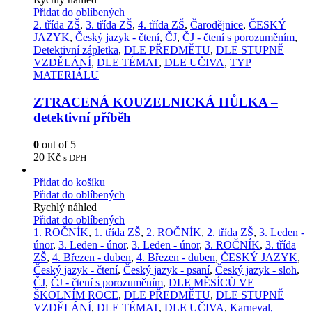
Přidat do oblíbených
2. třída ZŠ
,
3. třída ZŠ
,
4. třída ZŠ
,
Čarodějnice
,
ČESKÝ
JAZYK
,
Český jazyk - čtení
,
ČJ
,
ČJ - čtení s porozuměním
,
Detektivní zápletka
,
DLE PŘEDMĚTU
,
DLE STUPNĚ
VZDĚLÁNÍ
,
DLE TÉMAT
,
DLE UČIVA
,
TYP
MATERIÁLU
ZTRACENÁ KOUZELNICKÁ HŮLKA –
detektivní příběh
0
out of 5
20
Kč
s DPH
Přidat do košíku
Přidat do oblíbených
Rychlý náhled
Přidat do oblíbených
1. ROČNÍK
,
1. třída ZŠ
,
2. ROČNÍK
,
2. třída ZŠ
,
3. Leden -
únor
,
3. Leden - únor
,
3. Leden - únor
,
3. ROČNÍK
,
3. třída
ZŠ
,
4. Březen - duben
,
4. Březen - duben
,
ČESKÝ JAZYK
,
Český jazyk - čtení
,
Český jazyk - psaní
,
Český jazyk - sloh
,
ČJ
,
ČJ - čtení s porozuměním
,
DLE MĚSÍCŮ VE
ŠKOLNÍM ROCE
,
DLE PŘEDMĚTU
,
DLE STUPNĚ
VZDĚLÁNÍ
,
DLE TÉMAT
,
DLE UČIVA
,
Karneval,