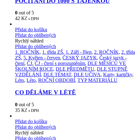
POČÍTÁNÍ DO 1000 S TAJENKOU
0
out of 5
42
Kč
s DPH
Přidat do košíku
Přidat do oblíbených
Rychlý náhled
Přidat do oblíbených
1. ROČNÍK
,
1. třída ZŠ
,
1. Září - říjen
,
2. ROČNÍK
,
2. třída
ZŠ
,
5. Květen - červen
,
ČESKÝ JAZYK
,
Český jazyk -
čtení
,
ČJ
,
ČJ - čtení s porozuměním
,
DLE MĚSÍCŮ VE
ŠKOLNÍM ROCE
,
DLE PŘEDMĚTU
,
DLE STUPNĚ
VZDĚLÁNÍ
,
DLE TÉMAT
,
DLE UČIVA
,
Karty, kartičky
,
Léto
,
Léto
,
ROČNÍ OBDOBÍ
,
TYP MATERIÁLU
CO DĚLÁME V LÉTĚ
0
out of 5
35
Kč
s DPH
Přidat do košíku
Přidat do oblíbených
Rychlý náhled
Přidat do oblíbených