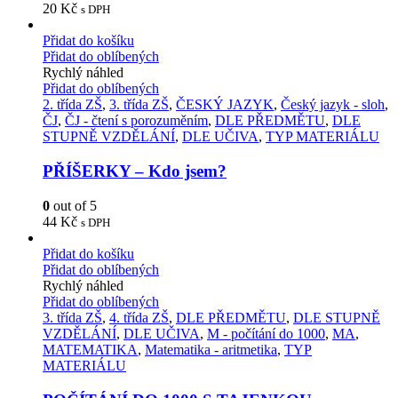
20
Kč
s DPH
Přidat do košíku
Přidat do oblíbených
Rychlý náhled
Přidat do oblíbených
2. třída ZŠ
,
3. třída ZŠ
,
ČESKÝ JAZYK
,
Český jazyk - sloh
,
ČJ
,
ČJ - čtení s porozuměním
,
DLE PŘEDMĚTU
,
DLE
STUPNĚ VZDĚLÁNÍ
,
DLE UČIVA
,
TYP MATERIÁLU
PŘÍŠERKY – Kdo jsem?
0
out of 5
44
Kč
s DPH
Přidat do košíku
Přidat do oblíbených
Rychlý náhled
Přidat do oblíbených
3. třída ZŠ
,
4. třída ZŠ
,
DLE PŘEDMĚTU
,
DLE STUPNĚ
VZDĚLÁNÍ
,
DLE UČIVA
,
M - počítání do 1000
,
MA
,
MATEMATIKA
,
Matematika - aritmetika
,
TYP
MATERIÁLU