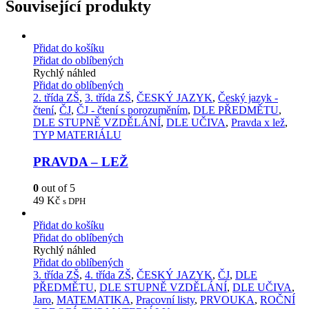
Související produkty
Přidat do košíku
Přidat do oblíbených
Rychlý náhled
Přidat do oblíbených
2. třída ZŠ
,
3. třída ZŠ
,
ČESKÝ JAZYK
,
Český jazyk -
čtení
,
ČJ
,
ČJ - čtení s porozuměním
,
DLE PŘEDMĚTU
,
DLE STUPNĚ VZDĚLÁNÍ
,
DLE UČIVA
,
Pravda x lež
,
TYP MATERIÁLU
PRAVDA – LEŽ
0
out of 5
49
Kč
s DPH
Přidat do košíku
Přidat do oblíbených
Rychlý náhled
Přidat do oblíbených
3. třída ZŠ
,
4. třída ZŠ
,
ČESKÝ JAZYK
,
ČJ
,
DLE
PŘEDMĚTU
,
DLE STUPNĚ VZDĚLÁNÍ
,
DLE UČIVA
,
Jaro
,
MATEMATIKA
,
Pracovní listy
,
PRVOUKA
,
ROČNÍ