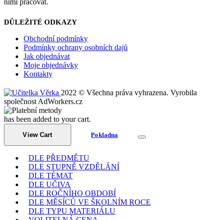
nimi pracovat.
DŮLEŽITÉ ODKAZY
Obchodní podmínky
Podmínky ochrany osobních dajů
Jak objednávat
Moje objednávky
Kontakty
2022 © Všechna práva vyhrazena. Vyrobila
společnost AdWorkers.cz
has been added to your cart.
View Cart
Pokladna
DLE PŘEDMĚTU
DLE STUPNĚ VZDĚLÁNÍ
DLE TÉMAT
DLE UČIVA
DLE ROČNÍHO OBDOBÍ
DLE MĚSÍCŮ VE ŠKOLNÍM ROCE
DLE TYPU MATERIÁLU
VOLITELNÁ CENA