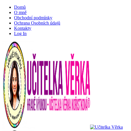
Domů
O mně
Obchodní podmínky
Ochrana Osobních údajů
Kontakty
Log In