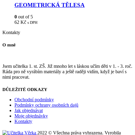
GEOMETRICKÁ TĚLESA
0
out of 5
62
Kč
s DPH
Kontakty
O mně
Jsem učitelka 1. st. ZŠ. Již mnoho let s láskou učím děti v 1. - 3. roč.
Ráda pro ně vyrábím materiály a ještě raději vidím, když je baví s
nimi pracovat.
DŮLEŽITÉ ODKAZY
Obchodní podmínky
Podmínky ochrany osobních dajů
Jak objednávat
Moje objednávky
Kontakty
2022 © Všechna práva vyhrazena. Vyrobila