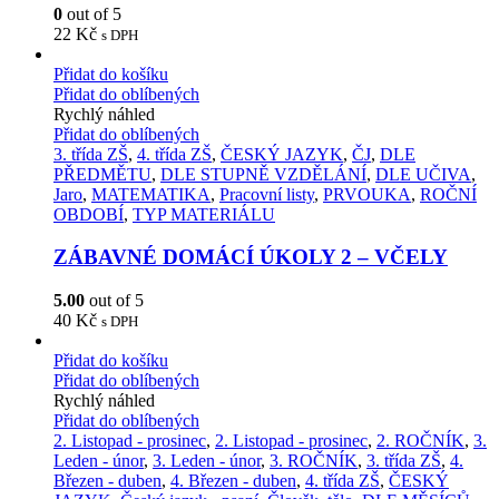
0
out of 5
22
Kč
s DPH
Přidat do košíku
Přidat do oblíbených
Rychlý náhled
Přidat do oblíbených
3. třída ZŠ
,
4. třída ZŠ
,
ČESKÝ JAZYK
,
ČJ
,
DLE
PŘEDMĚTU
,
DLE STUPNĚ VZDĚLÁNÍ
,
DLE UČIVA
,
Jaro
,
MATEMATIKA
,
Pracovní listy
,
PRVOUKA
,
ROČNÍ
OBDOBÍ
,
TYP MATERIÁLU
ZÁBAVNÉ DOMÁCÍ ÚKOLY 2 – VČELY
5.00
out of 5
40
Kč
s DPH
Přidat do košíku
Přidat do oblíbených
Rychlý náhled
Přidat do oblíbených
2. Listopad - prosinec
,
2. Listopad - prosinec
,
2. ROČNÍK
,
3.
Leden - únor
,
3. Leden - únor
,
3. ROČNÍK
,
3. třída ZŠ
,
4.
Březen - duben
,
4. Březen - duben
,
4. třída ZŠ
,
ČESKÝ