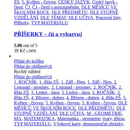
ZŠ
,
5. Květen - červen
,
ČESKÝ JAZYK
,
Český jazyk -
čtení
,
ČJ
,
ČJ - čtení s porozuměním
,
DLE MĚSÍCŮ VE
ŠKOLNÍM ROCE
,
DLE PŘEDMĚTU
,
DLE STUPNĚ
VZDĚLÁNÍ
,
DLE TÉMAT
,
DLE UČIVA
,
Pracovní listy
,
Příšerky
,
TYP MATERIÁLU
PŘÍŠERKY – čti a vybarvuj
5.00
out of 5
39
Kč
s DPH
Přidat do košíku
Přidat do oblíbených
Rychlý náhled
Přidat do oblíbených
1. ROČNÍK
,
1. třída ZŠ
,
1. Září - říjen
,
1. Září - říjen
,
2.
Listopad - prosinec
,
2. Listopad - prosinec
,
2. ROČNÍK
,
2.
třída ZŠ
,
3. Leden - únor
,
3. Leden - únor
,
3. ROČNÍK
,
3.
třída ZŠ
,
4. Březen - duben
,
4. Březen - duben
,
4. třída ZŠ
,
5.
Květen - červen
,
5. Květen - červen
,
5. Květen - červen
,
DLE
MĚSÍCŮ VE ŠKOLNÍM ROCE
,
DLE PŘEDMĚTU
,
DLE
STUPNĚ VZDĚLÁNÍ
,
DLE UČIVA
,
M - GEOMETRIE
,
MA
,
MATEMATIKA
,
Matematika - geometrie
,
tvary, tělesa
,
TYP MATERIÁLU
,
Výukové karty, demonstrační obrázky,