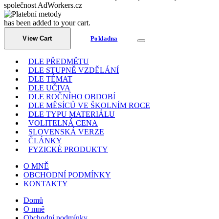
společnost AdWorkers.cz
has been added to your cart.
View Cart
Pokladna
DLE PŘEDMĚTU
DLE STUPNĚ VZDĚLÁNÍ
DLE TÉMAT
DLE UČIVA
DLE ROČNÍHO OBDOBÍ
DLE MĚSÍCŮ VE ŠKOLNÍM ROCE
DLE TYPU MATERIÁLU
VOLITELNÁ CENA
SLOVENSKÁ VERZE
ČLÁNKY
FYZICKÉ PRODUKTY
O MNĚ
OBCHODNÍ PODMÍNKY
KONTAKTY
Domů
O mně
Obchodní podmínky