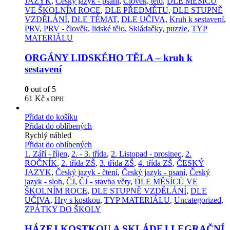
JAZYK
,
Český jazyk - psaní
,
Člověk, tělo
,
DLE MĚSÍCŮ
VE ŠKOLNÍM ROCE
,
DLE PŘEDMĚTU
,
DLE STUPNĚ
VZDĚLÁNÍ
,
DLE TÉMAT
,
DLE UČIVA
,
Kruh k sestavení
,
PRV
,
PRV - člověk, lidské tělo
,
Skládačky, puzzle
,
TYP
MATERIÁLU
ORGÁNY LIDSKÉHO TĚLA – kruh k
sestavení
0
out of 5
61
Kč
s DPH
Přidat do košíku
Přidat do oblíbených
Rychlý náhled
Přidat do oblíbených
1. Září - říjen
,
2. - 3. třída
,
2. Listopad - prosinec
,
2.
ROČNÍK
,
2. třída ZŠ
,
3. třída ZŠ
,
4. třída ZŠ
,
ČESKÝ
JAZYK
,
Český jazyk - čtení
,
Český jazyk - psaní
,
Český
jazyk - sloh
,
ČJ
,
ČJ - stavba věty
,
DLE MĚSÍCŮ VE
ŠKOLNÍM ROCE
,
DLE STUPNĚ VZDĚLÁNÍ
,
DLE
UČIVA
,
Hry s kostkou
,
TYP MATERIÁLU
,
Uncategorized
,
ZPÁTKY DO ŠKOLY
HÁZEJ KOSTKOU A SKLÁDEJ LEGRAČNÍ