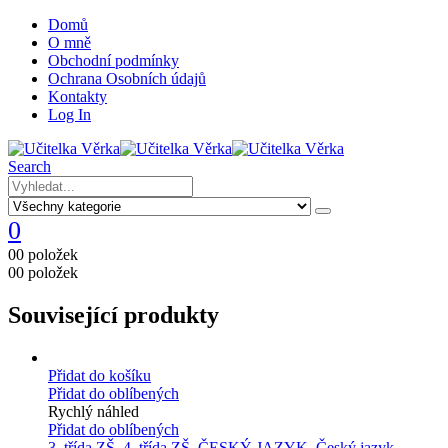
Domů
O mně
Obchodní podmínky
Ochrana Osobních údajů
Kontakty
Log In
Search
0
0
0 položek
0
0 položek
Související produkty
Přidat do košíku
Přidat do oblíbených
Rychlý náhled
Přidat do oblíbených
3. třída ZŠ
,
4. třída ZŠ
,
ČESKÝ JAZYK
,
Český jazyk -