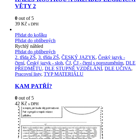
VĚTY 2
0
out of 5
39
Kč
s DPH
Přidat do košíku
Přidat do oblíbených
Rychlý náhled
Přidat do oblíbených
2. třída ZŠ
,
3. třída ZŠ
,
ČESKÝ JAZYK
,
Český jazyk -
čtení
,
Český jazyk - sloh
,
ČJ
,
ČJ - čtení s porozuměním
,
DLE
PŘEDMĚTU
,
DLE STUPNĚ VZDĚLÁNÍ
,
DLE UČIVA
,
Pracovní listy
,
TYP MATERIÁLU
KAM PATŘÍ?
0
out of 5
42
Kč
s DPH