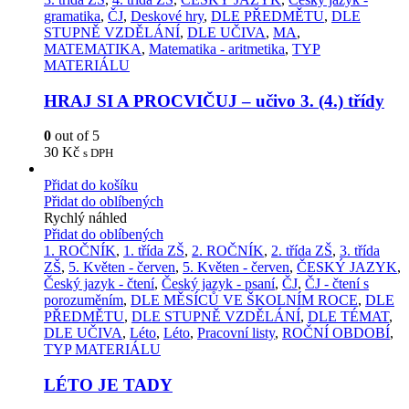
gramatika
,
ČJ
,
Deskové hry
,
DLE PŘEDMĚTU
,
DLE
STUPNĚ VZDĚLÁNÍ
,
DLE UČIVA
,
MA
,
MATEMATIKA
,
Matematika - aritmetika
,
TYP
MATERIÁLU
HRAJ SI A PROCVIČUJ – učivo 3. (4.) třídy
0
out of 5
30
Kč
s DPH
Přidat do košíku
Přidat do oblíbených
Rychlý náhled
Přidat do oblíbených
1. ROČNÍK
,
1. třída ZŠ
,
2. ROČNÍK
,
2. třída ZŠ
,
3. třída
ZŠ
,
5. Květen - červen
,
5. Květen - červen
,
ČESKÝ JAZYK
,
Český jazyk - čtení
,
Český jazyk - psaní
,
ČJ
,
ČJ - čtení s
porozuměním
,
DLE MĚSÍCŮ VE ŠKOLNÍM ROCE
,
DLE
PŘEDMĚTU
,
DLE STUPNĚ VZDĚLÁNÍ
,
DLE TÉMAT
,
DLE UČIVA
,
Léto
,
Léto
,
Pracovní listy
,
ROČNÍ OBDOBÍ
,
TYP MATERIÁLU
LÉTO JE TADY