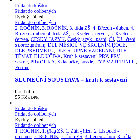
Přidat do košíku
Přidat do oblíbených
Rychlý náhled
Přidat do oblíbených
2. ROČNÍK
,
3. ROČNÍK
,
3. třída ZŠ
,
4. Březen - duben
,
4.
Březen - duben
,
4. třída ZŠ
,
5. Květen - červen
,
5. Květen -
červen
,
ČESKÝ JAZYK
,
Český jazyk - psaní
,
ČJ
,
ČJ - čtení
s porozuměním
,
DLE MĚSÍCŮ VE ŠKOLNÍM ROCE
,
DLE PŘEDMĚTU
,
DLE STUPNĚ VZDĚLÁNÍ
,
DLE
TÉMAT
,
DLE UČIVA
,
Kruh k sestavení
,
PRV
,
PRV -
vesmír
,
PRVOUKA
,
Skládačky, puzzle
,
TYP MATERIÁLU
,
Vesmír
SLUNEČNÍ SOUSTAVA – kruh k sestavení
0
out of 5
55
Kč
s DPH
Přidat do košíku
Přidat do oblíbených
Rychlý náhled
Přidat do oblíbených
1. ROČNÍK
,
1. třída ZŠ
,
1. Září - říjen
,
2. Listopad -
prosinec
,
2. ROČNÍK
,
2. třída ZŠ
,
3. Leden - únor
,
3. třída