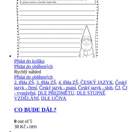
Přidat do košíku
Přidat do oblíbených
Rychlý náhled
Přidat do oblíbených
2. třída ZŠ
,
3. třída ZŠ
,
4. třída ZŠ
,
ČESKÝ JAZYK
,
Český
jazyk - čtení
,
Český jazyk - psaní
,
Český jazyk - sloh
,
ČJ
,
ČJ
- vyprávění
,
DLE PŘEDMĚTU
,
DLE STUPNĚ
VZDĚLÁNÍ
,
DLE UČIVA
CO BUDE DÁL?
0
out of 5
38
Kč
s DPH