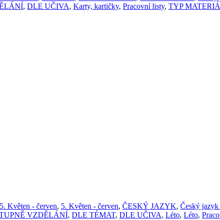
ĚLÁNÍ
,
DLE UČIVA
,
Karty, kartičky
,
Pracovní listy
,
TYP MATERI
5. Květen - červen
,
5. Květen - červen
,
ČESKÝ JAZYK
,
Český jazyk 
STUPNĚ VZDĚLÁNÍ
,
DLE TÉMAT
,
DLE UČIVA
,
Léto
,
Léto
,
Pracov