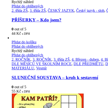
Rychlý náhled
Přidat do oblíbených
2. třída ZŠ
,
3. třída ZŠ
,
ČESKÝ JAZYK
,
Český jazyk - sloh
,
PŘÍŠERKY – Kdo jsem?
0
out of 5
44
Kč
s DPH
Přidat do košíku
Přidat do oblíbených
Rychlý náhled
Přidat do oblíbených
2. ROČNÍK
,
3. ROČNÍK
,
3. třída ZŠ
,
4. Březen - duben
,
4. B
DLE MĚSÍCŮ VE ŠKOLNÍM ROCE
,
DLE PŘEDMĚTU
,
D
MATERIÁLU
,
Vesmír
SLUNEČNÍ SOUSTAVA – kruh k sestavení
0
out of 5
55
Kč
s DPH