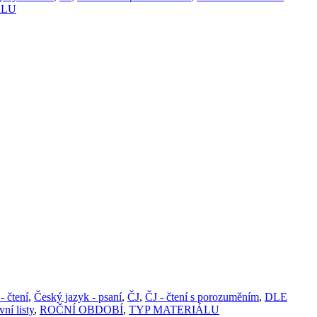
ÁLU
- čtení
,
Český jazyk - psaní
,
ČJ
,
ČJ - čtení s porozuměním
,
DLE
ní listy
,
ROČNÍ OBDOBÍ
,
TYP MATERIÁLU