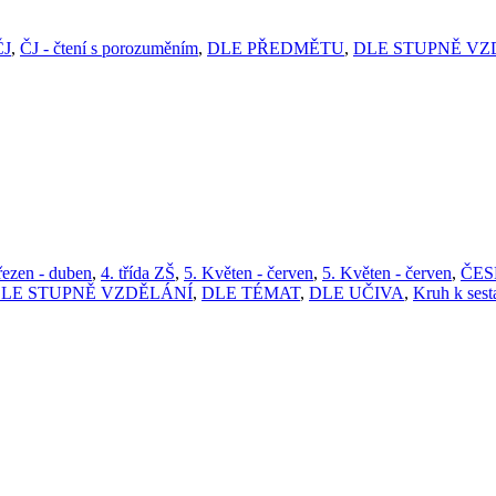
ČJ
,
ČJ - čtení s porozuměním
,
DLE PŘEDMĚTU
,
DLE STUPNĚ VZ
řezen - duben
,
4. třída ZŠ
,
5. Květen - červen
,
5. Květen - červen
,
ČES
LE STUPNĚ VZDĚLÁNÍ
,
DLE TÉMAT
,
DLE UČIVA
,
Kruh k sest