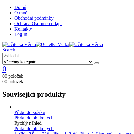
Domů
O mně
Obchodní podmínky
Ochrana Osobních údajů
Kontakty
Log In
Search
0
0
0 položek
0
0 položek
Související produkty
Přidat do košíku
Přidat do oblíbených
Rychlý náhled
Přidat do oblíbených
1. třída ZŠ
,
1. Září - říjen
,
1. Září - říjen
,
2. Listopad - prosinec