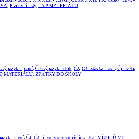
IVA
,
Pracovní listy
,
TYP MATERIÁLU
ský jazyk - psaní
,
Český jazyk - sloh
,
ČJ
,
ČJ - stavba slova
,
Čj - věta,
P MATERIÁLU
,
ZPÁTKY DO ŠKOLY
azyk - čtení
,
ČJ
,
ČJ - čtení s porozuměním
,
DLE MĚSÍCŮ VE