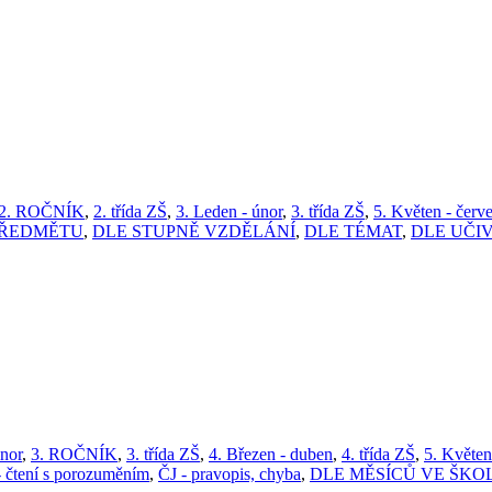
2. ROČNÍK
,
2. třída ZŠ
,
3. Leden - únor
,
3. třída ZŠ
,
5. Květen - červ
PŘEDMĚTU
,
DLE STUPNĚ VZDĚLÁNÍ
,
DLE TÉMAT
,
DLE UČI
únor
,
3. ROČNÍK
,
3. třída ZŠ
,
4. Březen - duben
,
4. třída ZŠ
,
5. Květen
- čtení s porozuměním
,
ČJ - pravopis, chyba
,
DLE MĚSÍCŮ VE ŠKO