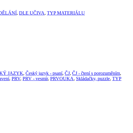
DĚLÁNÍ
,
DLE UČIVA
,
TYP MATERIÁLU
KÝ JAZYK
,
Český jazyk - psaní
,
ČJ
,
ČJ - čtení s porozuměním
,
avení
,
PRV
,
PRV - vesmír
,
PRVOUKA
,
Skládačky, puzzle
,
TYP