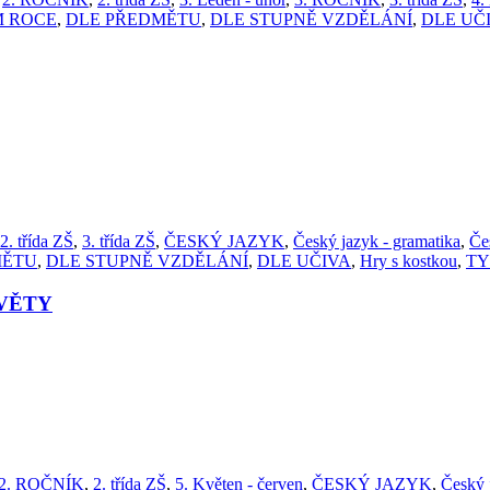
M ROCE
,
DLE PŘEDMĚTU
,
DLE STUPNĚ VZDĚLÁNÍ
,
DLE UČ
2. třída ZŠ
,
3. třída ZŠ
,
ČESKÝ JAZYK
,
Český jazyk - gramatika
,
Če
MĚTU
,
DLE STUPNĚ VZDĚLÁNÍ
,
DLE UČIVA
,
Hry s kostkou
,
TY
VĚTY
2. ROČNÍK
,
2. třída ZŠ
,
5. Květen - červen
,
ČESKÝ JAZYK
,
Český j