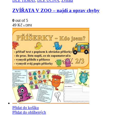
DLE TÉMAT
,
DLE UČIVA
,
Zvířata
ZVÍŘATA V ZOO – najdi a oprav chyby
0
out of 5
49
Kč
s DPH
Přidat do košíku
Přidat do oblíbených