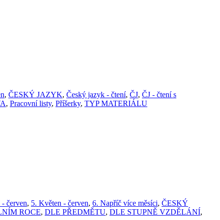
en
,
ČESKÝ JAZYK
,
Český jazyk - čtení
,
ČJ
,
ČJ - čtení s
VA
,
Pracovní listy
,
Příšerky
,
TYP MATERIÁLU
 - červen
,
5. Květen - červen
,
6. Napříč více měsíci
,
ČESKÝ
LNÍM ROCE
,
DLE PŘEDMĚTU
,
DLE STUPNĚ VZDĚLÁNÍ
,