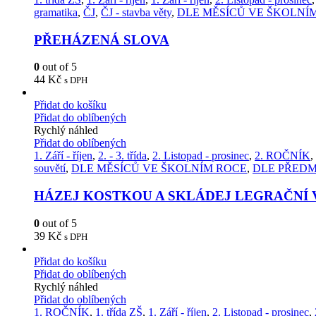
gramatika
,
ČJ
,
ČJ - stavba věty
,
DLE MĚSÍCŮ VE ŠKOLNÍ
PŘEHÁZENÁ SLOVA
0
out of 5
44
Kč
s DPH
Přidat do košíku
Přidat do oblíbených
Rychlý náhled
Přidat do oblíbených
1. Září - říjen
,
2. - 3. třída
,
2. Listopad - prosinec
,
2. ROČNÍK
,
souvětí
,
DLE MĚSÍCŮ VE ŠKOLNÍM ROCE
,
DLE PŘED
HÁZEJ KOSTKOU A SKLÁDEJ LEGRAČNÍ 
0
out of 5
39
Kč
s DPH
Přidat do košíku
Přidat do oblíbených
Rychlý náhled
Přidat do oblíbených
1. ROČNÍK
,
1. třída ZŠ
,
1. Září - říjen
,
2. Listopad - prosinec
,