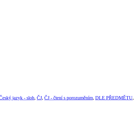
Český jazyk - sloh
,
ČJ
,
ČJ - čtení s porozuměním
,
DLE PŘEDMĚTU
,