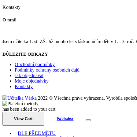
Kontakty
O mně
Jsem učitelka 1. st. ZŠ. Již mnoho let s láskou učím děti v 1. - 3. roč.
DŮLEŽITÉ ODKAZY
Obchodní podmínky
Podmínky ochrany osobních dajů
Jak objednávat
Moje objednávky
Kontakty
2022 © Všechna práva vyhrazena. Vyrobila společ
has been added to your cart.
View Cart
Pokladna
DLE PŘEDMĚTU