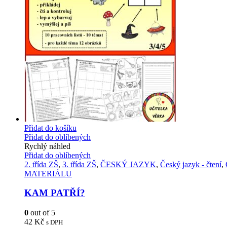
Přidat do košíku
Přidat do oblíbených
Rychlý náhled
Přidat do oblíbených
2. třída ZŠ
,
3. třída ZŠ
,
ČESKÝ JAZYK
,
Český jazyk - čtení
,
MATERIÁLU
KAM PATŘÍ?
0
out of 5
42
Kč
s DPH