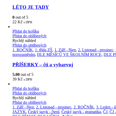
LÉTO JE TADY
0
out of 5
22
Kč
s DPH
Přidat do košíku
Přidat do oblíbených
Rychlý náhled
Přidat do oblíbených
1. ROČNÍK
,
1. třída ZŠ
,
1. Září - říjen
,
2. Listopad - prosinec
,
porozuměním
,
DLE MĚSÍCŮ VE ŠKOLNÍM ROCE
,
DLE 
PŘÍŠERKY – čti a vybarvuj
5.00
out of 5
39
Kč
s DPH
Přidat do košíku
Přidat do oblíbených
Rychlý náhled
Přidat do oblíbených
1. Září - říjen
,
2. Listopad - prosinec
,
2. ROČNÍK
,
3. Leden - 
JAZYK
,
Český jazyk - čtení
,
Český jazyk - gramatika
,
ČJ
,
ČJ 