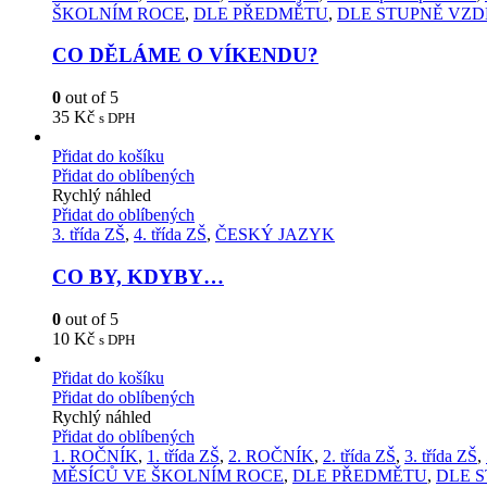
ŠKOLNÍM ROCE
,
DLE PŘEDMĚTU
,
DLE STUPNĚ VZD
CO DĚLÁME O VÍKENDU?
0
out of 5
35
Kč
s DPH
Přidat do košíku
Přidat do oblíbených
Rychlý náhled
Přidat do oblíbených
3. třída ZŠ
,
4. třída ZŠ
,
ČESKÝ JAZYK
CO BY, KDYBY…
0
out of 5
10
Kč
s DPH
Přidat do košíku
Přidat do oblíbených
Rychlý náhled
Přidat do oblíbených
1. ROČNÍK
,
1. třída ZŠ
,
2. ROČNÍK
,
2. třída ZŠ
,
3. třída ZŠ
,
MĚSÍCŮ VE ŠKOLNÍM ROCE
,
DLE PŘEDMĚTU
,
DLE 