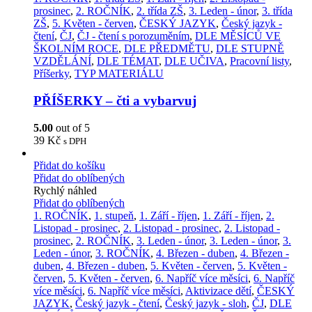
prosinec
,
2. ROČNÍK
,
2. třída ZŠ
,
3. Leden - únor
,
3. třída
ZŠ
,
5. Květen - červen
,
ČESKÝ JAZYK
,
Český jazyk -
čtení
,
ČJ
,
ČJ - čtení s porozuměním
,
DLE MĚSÍCŮ VE
ŠKOLNÍM ROCE
,
DLE PŘEDMĚTU
,
DLE STUPNĚ
VZDĚLÁNÍ
,
DLE TÉMAT
,
DLE UČIVA
,
Pracovní listy
,
Příšerky
,
TYP MATERIÁLU
PŘÍŠERKY – čti a vybarvuj
5.00
out of 5
39
Kč
s DPH
Přidat do košíku
Přidat do oblíbených
Rychlý náhled
Přidat do oblíbených
1. ROČNÍK
,
1. stupeň
,
1. Září - říjen
,
1. Září - říjen
,
2.
Listopad - prosinec
,
2. Listopad - prosinec
,
2. Listopad -
prosinec
,
2. ROČNÍK
,
3. Leden - únor
,
3. Leden - únor
,
3.
Leden - únor
,
3. ROČNÍK
,
4. Březen - duben
,
4. Březen -
duben
,
4. Březen - duben
,
5. Květen - červen
,
5. Květen -
červen
,
5. Květen - červen
,
6. Napříč více měsíci
,
6. Napříč
více měsíci
,
6. Napříč více měsíci
,
Aktivizace dětí
,
ČESKÝ
JAZYK
,
Český jazyk - čtení
,
Český jazyk - sloh
,
ČJ
,
DLE