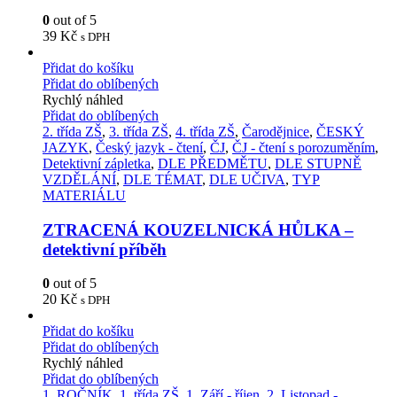
0
out of 5
39
Kč
s DPH
Přidat do košíku
Přidat do oblíbených
Rychlý náhled
Přidat do oblíbených
2. třída ZŠ
,
3. třída ZŠ
,
4. třída ZŠ
,
Čarodějnice
,
ČESKÝ
JAZYK
,
Český jazyk - čtení
,
ČJ
,
ČJ - čtení s porozuměním
,
Detektivní zápletka
,
DLE PŘEDMĚTU
,
DLE STUPNĚ
VZDĚLÁNÍ
,
DLE TÉMAT
,
DLE UČIVA
,
TYP
MATERIÁLU
ZTRACENÁ KOUZELNICKÁ HŮLKA –
detektivní příběh
0
out of 5
20
Kč
s DPH
Přidat do košíku
Přidat do oblíbených
Rychlý náhled
Přidat do oblíbených
1. ROČNÍK
,
1. třída ZŠ
,
1. Září - říjen
,
2. Listopad -