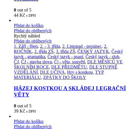
0
out of 5
44
Kč
s DPH
Přidat do košíku
Přidat do oblíbených
Rychlý náhled
Přidat do oblíbených
1. Září - říjen
,
2. - 3. třída
,
2. Listopad - prosinec
,
2.
ROČNÍK
,
2. třída ZŠ
,
3. třída ZŠ
,
ČESKÝ JAZYK
,
Český
jazyk - gramatika
,
Český jazyk - psaní
,
Český jazyk - sloh
,
ČJ
,
ČJ - stavba slova
,
Čj - věta, souvětí
,
DLE MĚSÍCŮ VE
ŠKOLNÍM ROCE
,
DLE PŘEDMĚTU
,
DLE STUPNĚ
VZDĚLÁNÍ
,
DLE UČIVA
,
Hry s kostkou
,
TYP
MATERIÁLU
,
ZPÁTKY DO ŠKOLY
HÁZEJ KOSTKOU A SKLÁDEJ LEGRAČNÍ
VĚTY
0
out of 5
39
Kč
s DPH
Přidat do košíku
Přidat do oblíbených