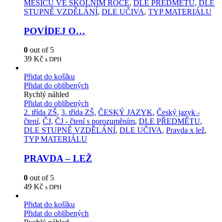
MĚSÍCŮ VE ŠKOLNÍM ROCE
,
DLE PŘEDMĚTU
,
DLE
STUPNĚ VZDĚLÁNÍ
,
DLE UČIVA
,
TYP MATERIÁLU
POVÍDEJ O…
0
out of 5
39
Kč
s DPH
Přidat do košíku
Přidat do oblíbených
Rychlý náhled
Přidat do oblíbených
2. třída ZŠ
,
3. třída ZŠ
,
ČESKÝ JAZYK
,
Český jazyk -
čtení
,
ČJ
,
ČJ - čtení s porozuměním
,
DLE PŘEDMĚTU
,
DLE STUPNĚ VZDĚLÁNÍ
,
DLE UČIVA
,
Pravda x lež
,
TYP MATERIÁLU
PRAVDA – LEŽ
0
out of 5
49
Kč
s DPH
Přidat do košíku
Přidat do oblíbených