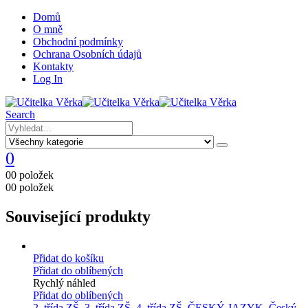
Domů
O mně
Obchodní podmínky
Ochrana Osobních údajů
Kontakty
Log In
Search
0
0
0 položek
0
0 položek
Související produkty
Přidat do košíku
Přidat do oblíbených
Rychlý náhled
Přidat do oblíbených
2. třída ZŠ
,
3. třída ZŠ
,
4. třída ZŠ
,
ČESKÝ JAZYK
,
Český