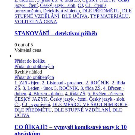
jazyk - čtení
,
Český jazyk - sloh
,
ČJ
,
ČJ - čtení s
porozuměním
,
Detektivní zápletka
,
DLE PŘEDMĚTU
,
DLE
STUPNĚ VZDĚLÁNÍ
,
DLE UČIVA
,
TYP MATERIÁLU
,
VOLITELNÁ CENA
STANOVÁNÍ – detektivní příběh
0
out of 5
Volitelná cena
Přidat do košíku
Přidat do oblíbených
Rychlý náhled
Přidat do oblíbených
1. Září - říjen
,
2. Listopad - prosinec
,
2. ROČNÍK
,
2. třída
ZŠ
,
3. Leden - únor
,
3. ROČNÍK
,
3. třída ZŠ
,
4. Březen -
duben
,
4. Březen - duben
,
4. třída ZŠ
,
5. Květen - červen
,
ČESKÝ JAZYK
,
Český jazyk - čtení
,
Český jazyk - sloh
,
ČJ
,
ČJ - vyprávění
,
DLE MĚSÍCŮ VE ŠKOLNÍM ROCE
,
DLE PŘEDMĚTU
,
DLE STUPNĚ VZDĚLÁNÍ
,
DLE
UČIVA
CO ŘÍKAJÍ? – vymysli komiksové texty k 10
obrázkům