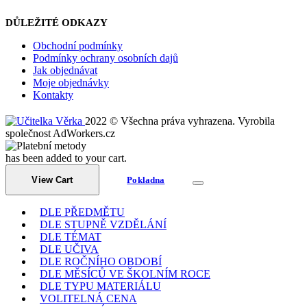
DŮLEŽITÉ ODKAZY
Obchodní podmínky
Podmínky ochrany osobních dajů
Jak objednávat
Moje objednávky
Kontakty
2022 © Všechna práva vyhrazena. Vyrobila
společnost AdWorkers.cz
has been added to your cart.
View Cart
Pokladna
DLE PŘEDMĚTU
DLE STUPNĚ VZDĚLÁNÍ
DLE TÉMAT
DLE UČIVA
DLE ROČNÍHO OBDOBÍ
DLE MĚSÍCŮ VE ŠKOLNÍM ROCE
DLE TYPU MATERIÁLU
VOLITELNÁ CENA