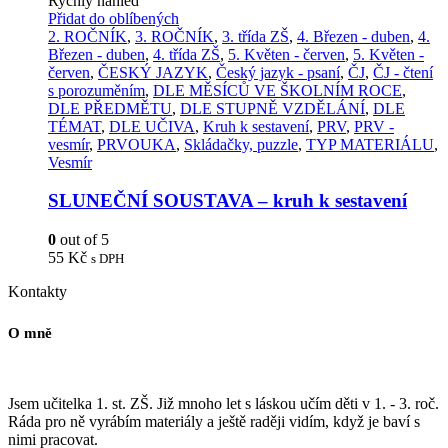
Rychlý náhled
Přidat do oblíbených
2. ROČNÍK
,
3. ROČNÍK
,
3. třída ZŠ
,
4. Březen - duben
,
4.
Březen - duben
,
4. třída ZŠ
,
5. Květen - červen
,
5. Květen -
červen
,
ČESKÝ JAZYK
,
Český jazyk - psaní
,
ČJ
,
ČJ - čtení
s porozuměním
,
DLE MĚSÍCŮ VE ŠKOLNÍM ROCE
,
DLE PŘEDMĚTU
,
DLE STUPNĚ VZDĚLÁNÍ
,
DLE
TÉMAT
,
DLE UČIVA
,
Kruh k sestavení
,
PRV
,
PRV -
vesmír
,
PRVOUKA
,
Skládačky, puzzle
,
TYP MATERIÁLU
,
Vesmír
SLUNEČNÍ SOUSTAVA – kruh k sestavení
0
out of 5
55
Kč
s DPH
Kontakty
O mně
Jsem učitelka 1. st. ZŠ. Již mnoho let s láskou učím děti v 1. - 3. roč.
Ráda pro ně vyrábím materiály a ještě raději vidím, když je baví s
nimi pracovat.