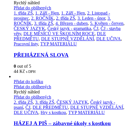
Rychlý náhled
Přidat do oblíbených
1. třída ZŠ
,
1. Září - říjen
,
1. Září - říjen
,
2. Listopad -
prosinec
,
2. ROČNÍK
,
2. třída ZŠ
,
3. Leden - únor
,
3.
ROČNÍK
,
3. třída ZŠ
,
4. Březen - duben
,
5. Květen - červen
,
ČESKÝ JAZYK
,
Český jazyk - gramatika
,
ČJ
,
ČJ - stavba
věty
,
DLE MĚSÍCŮ VE ŠKOLNÍM ROCE
,
DLE
PŘEDMĚTU
,
DLE STUPNĚ VZDĚLÁNÍ
,
DLE UČIVA
,
Pracovní listy
,
TYP MATERIÁLU
PŘEHÁZENÁ SLOVA
0
out of 5
44
Kč
s DPH
Přidat do košíku
Přidat do oblíbených
Rychlý náhled
Přidat do oblíbených
2. třída ZŠ
,
3. třída ZŠ
,
ČESKÝ JAZYK
,
Český jazyk -
psaní
,
ČJ
,
DLE PŘEDMĚTU
,
DLE STUPNĚ VZDĚLÁNÍ
,
DLE UČIVA
,
Hry s kostkou
,
TYP MATERIÁLU
HÁZEJ A PIŠ – zábavné úkoly s kostkou