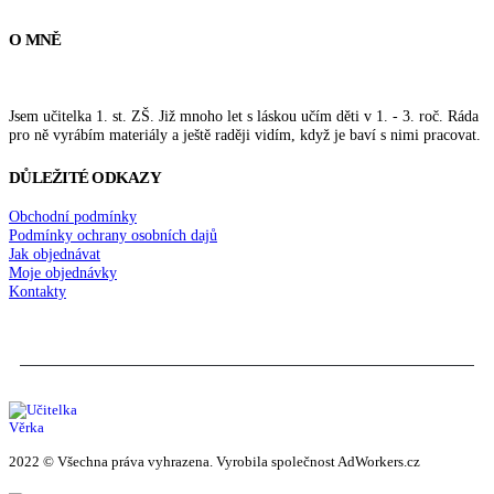
O MNĚ
Jsem učitelka 1. st. ZŠ. Již mnoho let s láskou učím děti v 1. - 3. roč. Ráda
pro ně vyrábím materiály a ještě raději vidím, když je baví s nimi pracovat.
DŮLEŽITÉ ODKAZY
Obchodní podmínky
Podmínky ochrany osobních dajů
Jak objednávat
Moje objednávky
Kontakty
2022 © Všechna práva vyhrazena. Vyrobila společnost AdWorkers.cz