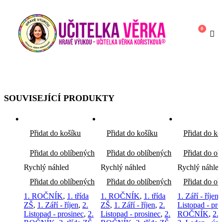
0
SOUVISEJÍCÍ PRODUKTY
Přidat do košíku
Přidat do košíku
Přidat do ko
Přidat do oblíbených
Přidat do oblíbených
Přidat do o
Rychlý náhled
Rychlý náhled
Rychlý náhle
Přidat do oblíbených
Přidat do oblíbených
Přidat do o
1. ROČNÍK
,
1. třída
1. ROČNÍK
,
1. třída
1. Září - říjen
ZŠ
,
1. Září - říjen
,
2.
ZŠ
,
1. Září - říjen
,
2.
Listopad - pro
Listopad - prosinec
,
2.
Listopad - prosinec
,
2.
ROČNÍK
,
2. 