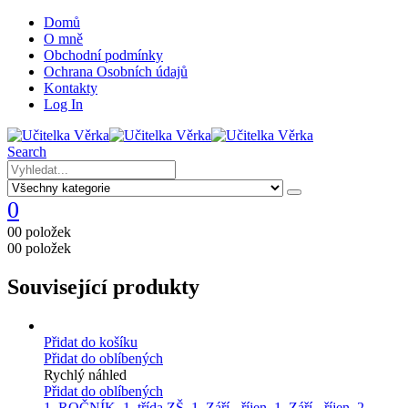
Domů
O mně
Obchodní podmínky
Ochrana Osobních údajů
Kontakty
Log In
Search
0
0
0 položek
0
0 položek
Související produkty
Přidat do košíku
Přidat do oblíbených
Rychlý náhled
Přidat do oblíbených
1. ROČNÍK
,
1. třída ZŠ
,
1. Září - říjen
,
1. Září - říjen
,
2.