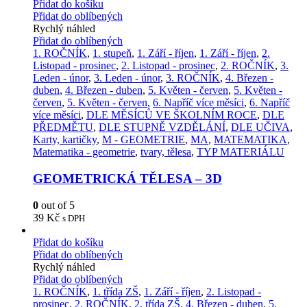
Přidat do košíku
Přidat do oblíbených
Rychlý náhled
Přidat do oblíbených
1. ROČNÍK
,
1. stupeň
,
1. Září - říjen
,
1. Září - říjen
,
2.
Listopad - prosinec
,
2. Listopad - prosinec
,
2. ROČNÍK
,
3.
Leden - únor
,
3. Leden - únor
,
3. ROČNÍK
,
4. Březen -
duben
,
4. Březen - duben
,
5. Květen - červen
,
5. Květen -
červen
,
5. Květen - červen
,
6. Napříč více měsíci
,
6. Napříč
více měsíci
,
DLE MĚSÍCŮ VE ŠKOLNÍM ROCE
,
DLE
PŘEDMĚTU
,
DLE STUPNĚ VZDĚLÁNÍ
,
DLE UČIVA
,
Karty, kartičky
,
M - GEOMETRIE
,
MA
,
MATEMATIKA
,
Matematika - geometrie
,
tvary, tělesa
,
TYP MATERIÁLU
GEOMETRICKÁ TĚLESA – 3D
0
out of 5
39
Kč
s DPH
Přidat do košíku
Přidat do oblíbených
Rychlý náhled
Přidat do oblíbených
1. ROČNÍK
,
1. třída ZŠ
,
1. Září - říjen
,
2. Listopad -
prosinec
,
2. ROČNÍK
,
2. třída ZŠ
,
4. Březen - duben
,
5.