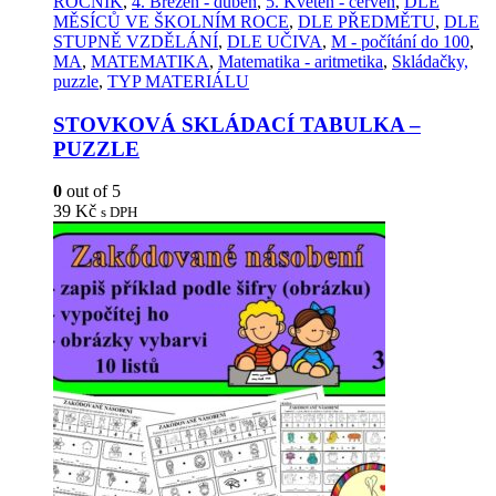
ROČNÍK
,
4. Březen - duben
,
5. Květen - červen
,
DLE
MĚSÍCŮ VE ŠKOLNÍM ROCE
,
DLE PŘEDMĚTU
,
DLE
STUPNĚ VZDĚLÁNÍ
,
DLE UČIVA
,
M - počítání do 100
,
MA
,
MATEMATIKA
,
Matematika - aritmetika
,
Skládačky,
puzzle
,
TYP MATERIÁLU
STOVKOVÁ SKLÁDACÍ TABULKA –
PUZZLE
0
out of 5
39
Kč
s DPH