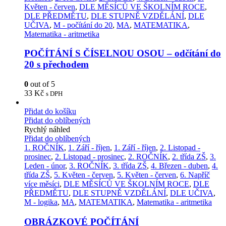
Květen - červen
,
DLE MĚSÍCŮ VE ŠKOLNÍM ROCE
,
DLE PŘEDMĚTU
,
DLE STUPNĚ VZDĚLÁNÍ
,
DLE
UČIVA
,
M - počítání do 20
,
MA
,
MATEMATIKA
,
Matematika - aritmetika
POČÍTÁNÍ S ČÍSELNOU OSOU – odčítání do
20 s přechodem
0
out of 5
33
Kč
s DPH
Přidat do košíku
Přidat do oblíbených
Rychlý náhled
Přidat do oblíbených
1. ROČNÍK
,
1. Září - říjen
,
1. Září - říjen
,
2. Listopad -
prosinec
,
2. Listopad - prosinec
,
2. ROČNÍK
,
2. třída ZŠ
,
3.
Leden - únor
,
3. ROČNÍK
,
3. třída ZŠ
,
4. Březen - duben
,
4.
třída ZŠ
,
5. Květen - červen
,
5. Květen - červen
,
6. Napříč
více měsíci
,
DLE MĚSÍCŮ VE ŠKOLNÍM ROCE
,
DLE
PŘEDMĚTU
,
DLE STUPNĚ VZDĚLÁNÍ
,
DLE UČIVA
,
M - logika
,
MA
,
MATEMATIKA
,
Matematika - aritmetika
OBRÁZKOVÉ POČÍTÁNÍ