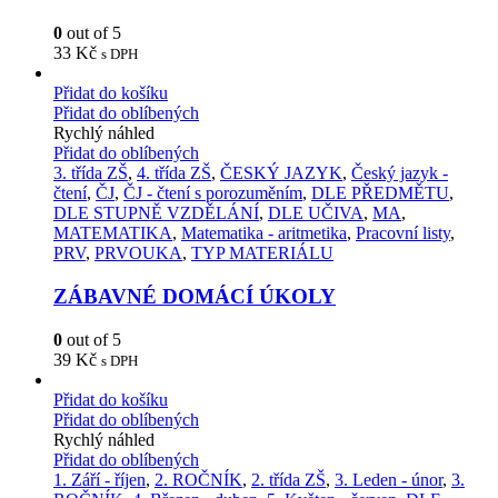
0
out of 5
33
Kč
s DPH
Přidat do košíku
Přidat do oblíbených
Rychlý náhled
Přidat do oblíbených
3. třída ZŠ
,
4. třída ZŠ
,
ČESKÝ JAZYK
,
Český jazyk -
čtení
,
ČJ
,
ČJ - čtení s porozuměním
,
DLE PŘEDMĚTU
,
DLE STUPNĚ VZDĚLÁNÍ
,
DLE UČIVA
,
MA
,
MATEMATIKA
,
Matematika - aritmetika
,
Pracovní listy
,
PRV
,
PRVOUKA
,
TYP MATERIÁLU
ZÁBAVNÉ DOMÁCÍ ÚKOLY
0
out of 5
39
Kč
s DPH
Přidat do košíku
Přidat do oblíbených
Rychlý náhled
Přidat do oblíbených
1. Září - říjen
,
2. ROČNÍK
,
2. třída ZŠ
,
3. Leden - únor
,
3.