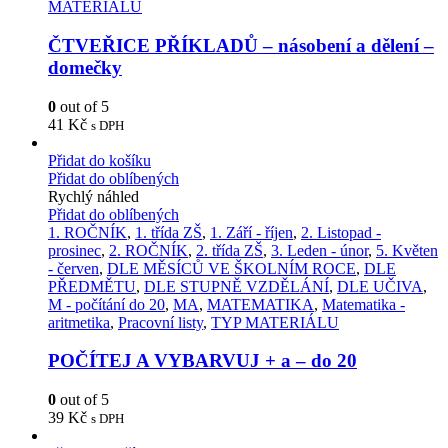
MATERIÁLU
ČTVEŘICE PŘÍKLADŮ – násobení a dělení –
domečky
0
out of 5
41
Kč
s DPH
Přidat do košíku
Přidat do oblíbených
Rychlý náhled
Přidat do oblíbených
1. ROČNÍK
,
1. třída ZŠ
,
1. Září - říjen
,
2. Listopad -
prosinec
,
2. ROČNÍK
,
2. třída ZŠ
,
3. Leden - únor
,
5. Květen
- červen
,
DLE MĚSÍCŮ VE ŠKOLNÍM ROCE
,
DLE
PŘEDMĚTU
,
DLE STUPNĚ VZDĚLÁNÍ
,
DLE UČIVA
,
M - počítání do 20
,
MA
,
MATEMATIKA
,
Matematika -
aritmetika
,
Pracovní listy
,
TYP MATERIÁLU
POČÍTEJ A VYBARVUJ + a – do 20
0
out of 5
39
Kč
s DPH