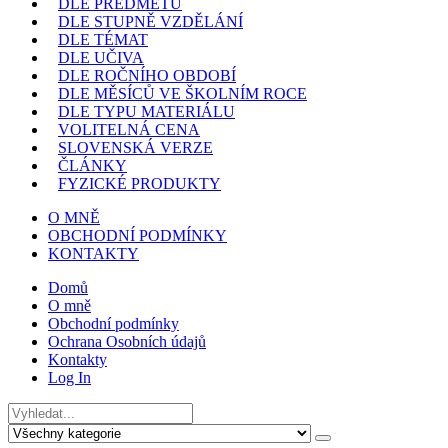
DLE PŘEDMĚTU
DLE STUPNĚ VZDĚLÁNÍ
DLE TÉMAT
DLE UČIVA
DLE ROČNÍHO OBDOBÍ
DLE MĚSÍCŮ VE ŠKOLNÍM ROCE
DLE TYPU MATERIÁLU
VOLITELNÁ CENA
SLOVENSKÁ VERZE
ČLÁNKY
FYZICKÉ PRODUKTY
O MNĚ
OBCHODNÍ PODMÍNKY
KONTAKTY
Domů
O mně
Obchodní podmínky
Ochrana Osobních údajů
Kontakty
Log In