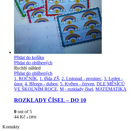
Přidat do košíku
Přidat do oblíbených
Rychlý náhled
Přidat do oblíbených
1. ROČNÍK
,
1. třída ZŠ
,
2. Listopad - prosinec
,
3. Leden -
únor
,
4. Březen - duben
,
5. Květen - červen
,
DLE MĚSÍCŮ
VE ŠKOLNÍM ROCE
,
M - rozklady čísel
,
MATEMATIKA
ROZKLADY ČÍSEL – DO 10
0
out of 5
44
Kč
s DPH
Kontakty