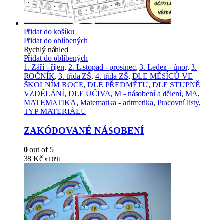
Přidat do košíku
Přidat do oblíbených
Rychlý náhled
Přidat do oblíbených
1. Září - říjen
,
2. Listopad - prosinec
,
3. Leden - únor
,
3.
ROČNÍK
,
3. třída ZŠ
,
4. třída ZŠ
,
DLE MĚSÍCŮ VE
ŠKOLNÍM ROCE
,
DLE PŘEDMĚTU
,
DLE STUPNĚ
VZDĚLÁNÍ
,
DLE UČIVA
,
M - násobení a dělení
,
MA
,
MATEMATIKA
,
Matematika - aritmetika
,
Pracovní listy
,
TYP MATERIÁLU
ZAKÓDOVANÉ NÁSOBENÍ
0
out of 5
38
Kč
s DPH