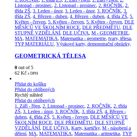
Listopad - prosinec
,
2. Listopad - prosinec
,
2. ROČNÍK
,
2.
třída ZŠ
,
3. Leden - únor
,
3. Leden - únor
,
3. ROČNÍK
,
3.
třída ZŠ
,
4. Březen - duben
,
4. Březen - duben
,
4. třída ZŠ
,
5.
Květen - červen
,
5. Květen - červen
,
5. Květen - červen
,
DLE
MĚSÍCŮ VE ŠKOLNÍM ROCE
,
DLE PŘEDMĚTU
,
DLE
STUPNĚ VZDĚLÁNÍ
,
DLE UČIVA
,
M - GEOMETRIE
,
MA
,
MATEMATIKA
,
Matematika - geometrie
,
tvary, tělesa
,
TYP MATERIÁLU
,
Výukové karty, demonstrační obrázky,
GEOMETRICKÁ TĚLESA
0
out of 5
62
Kč
s DPH
Přidat do košíku
Přidat do oblíbených
Rychlý náhled
Přidat do oblíbených
1. Září - říjen
,
2. Listopad - prosinec
,
2. ROČNÍK
,
2. třída
ZŠ
,
3. Leden - únor
,
3. ROČNÍK
,
3. třída ZŠ
,
4. Březen -
duben
,
4. třída ZŠ
,
5. Květen - červen
,
DLE MĚSÍCŮ VE
ŠKOLNÍM ROCE
,
DLE PŘEDMĚTU
,
DLE STUPNĚ
VZDĚLÁNÍ
,
DLE UČIVA
,
Karty, kartičky
,
M - násobení a
dělení
,
MA
,
MATEMATIKA
,
Matematika - aritmetika
,
TYP