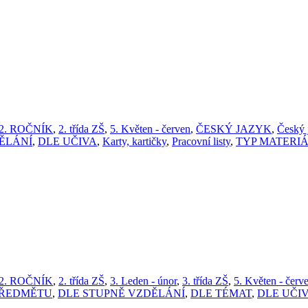
2. ROČNÍK
,
2. třída ZŠ
,
5. Květen - červen
,
ČESKÝ JAZYK
,
Český j
ĚLÁNÍ
,
DLE UČIVA
,
Karty, kartičky
,
Pracovní listy
,
TYP MATERI
2. ROČNÍK
,
2. třída ZŠ
,
3. Leden - únor
,
3. třída ZŠ
,
5. Květen - červ
PŘEDMĚTU
,
DLE STUPNĚ VZDĚLÁNÍ
,
DLE TÉMAT
,
DLE UČI