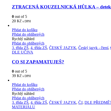
ZTRACENÁ KOUZELNICKÁ HŮLKA – detektiv
0
out of 5
20
Kč
s DPH
Přidat do košíku
Přidat do oblíbených
Rychlý náhled
Přidat do oblíbených
3. třída ZŠ
,
4. třída ZŠ
,
ČESKÝ JAZYK
,
Český jazyk - čtení
,
DLE UČIVA
CO SI ZAPAMATUJEŠ?
0
out of 5
39
Kč
s DPH
Přidat do košíku
Přidat do oblíbených
Rychlý náhled
Přidat do oblíbených
3. třída ZŠ
,
4. třída ZŠ
,
ČESKÝ JAZYK
,
ČJ
,
DLE PŘEDMĚ
MATERIÁLU