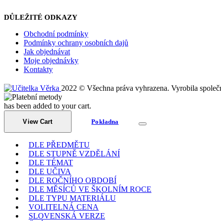
DŮLEŽITÉ ODKAZY
Obchodní podmínky
Podmínky ochrany osobních dajů
Jak objednávat
Moje objednávky
Kontakty
2022 © Všechna práva vyhrazena. Vyrobila společ
has been added to your cart.
View Cart
Pokladna
DLE PŘEDMĚTU
DLE STUPNĚ VZDĚLÁNÍ
DLE TÉMAT
DLE UČIVA
DLE ROČNÍHO OBDOBÍ
DLE MĚSÍCŮ VE ŠKOLNÍM ROCE
DLE TYPU MATERIÁLU
VOLITELNÁ CENA
SLOVENSKÁ VERZE