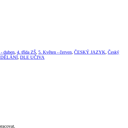
 - duben
,
4. třída ZŠ
,
5. Květen - červen
,
ČESKÝ JAZYK
,
Český
ZDĚLÁNÍ
,
DLE UČIVA
pracovat.