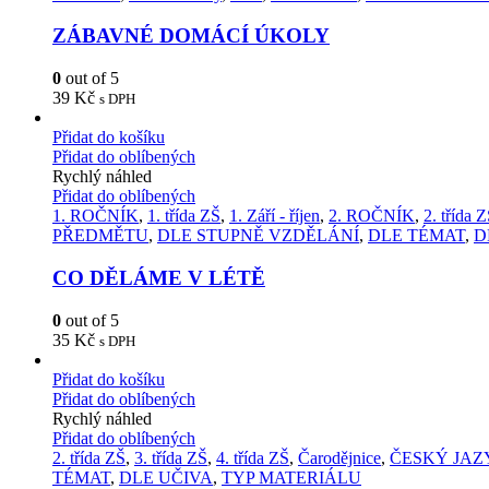
ZÁBAVNÉ DOMÁCÍ ÚKOLY
0
out of 5
39
Kč
s DPH
Přidat do košíku
Přidat do oblíbených
Rychlý náhled
Přidat do oblíbených
1. ROČNÍK
,
1. třída ZŠ
,
1. Září - říjen
,
2. ROČNÍK
,
2. třída 
PŘEDMĚTU
,
DLE STUPNĚ VZDĚLÁNÍ
,
DLE TÉMAT
,
D
CO DĚLÁME V LÉTĚ
0
out of 5
35
Kč
s DPH
Přidat do košíku
Přidat do oblíbených
Rychlý náhled
Přidat do oblíbených
2. třída ZŠ
,
3. třída ZŠ
,
4. třída ZŠ
,
Čarodějnice
,
ČESKÝ JAZ
TÉMAT
,
DLE UČIVA
,
TYP MATERIÁLU