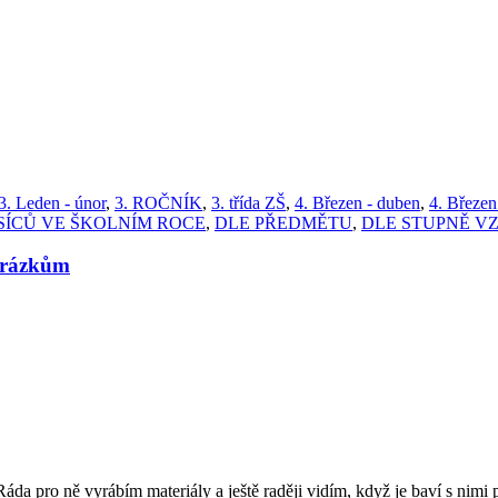
3. Leden - únor
,
3. ROČNÍK
,
3. třída ZŠ
,
4. Březen - duben
,
4. Březen
SÍCŮ VE ŠKOLNÍM ROCE
,
DLE PŘEDMĚTU
,
DLE STUPNĚ V
brázkům
 Ráda pro ně vyrábím materiály a ještě raději vidím, když je baví s nimi 