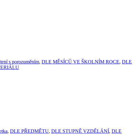
čtení s porozuměním
,
DLE MĚSÍCŮ VE ŠKOLNÍM ROCE
,
DLE
TERIÁLU
etka
,
DLE PŘEDMĚTU
,
DLE STUPNĚ VZDĚLÁNÍ
,
DLE