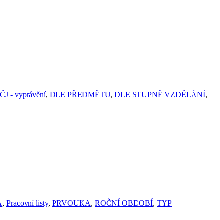
ČJ - vyprávění
,
DLE PŘEDMĚTU
,
DLE STUPNĚ VZDĚLÁNÍ
,
A
,
Pracovní listy
,
PRVOUKA
,
ROČNÍ OBDOBÍ
,
TYP