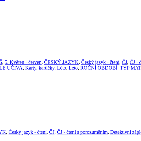
ZŠ
,
5. Květen - červen
,
ČESKÝ JAZYK
,
Český jazyk - čtení
,
ČJ
,
ČJ - 
LE UČIVA
,
Karty, kartičky
,
Léto
,
Léto
,
ROČNÍ OBDOBÍ
,
TYP MA
YK
,
Český jazyk - čtení
,
ČJ
,
ČJ - čtení s porozuměním
,
Detektivní zápl