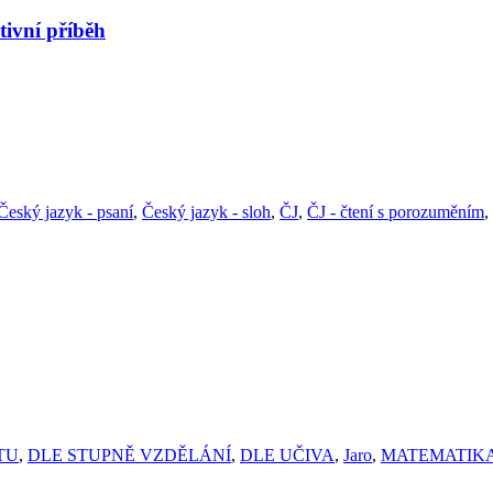
ní příběh
Český jazyk - psaní
,
Český jazyk - sloh
,
ČJ
,
ČJ - čtení s porozuměním
,
TU
,
DLE STUPNĚ VZDĚLÁNÍ
,
DLE UČIVA
,
Jaro
,
MATEMATIK