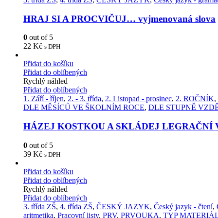
HRAJ SI A PROCVIČUJ… vyjmenovaná slova
0
out of 5
22
Kč
s DPH
Přidat do košíku
Přidat do oblíbených
Rychlý náhled
Přidat do oblíbených
1. Září - říjen
,
2. - 3. třída
,
2. Listopad - prosinec
,
2. ROČNÍK
,
DLE MĚSÍCŮ VE ŠKOLNÍM ROCE
,
DLE STUPNĚ VZD
HÁZEJ KOSTKOU A SKLÁDEJ LEGRAČNÍ 
0
out of 5
39
Kč
s DPH
Přidat do košíku
Přidat do oblíbených
Rychlý náhled
Přidat do oblíbených
3. třída ZŠ
,
4. třída ZŠ
,
ČESKÝ JAZYK
,
Český jazyk - čtení
,
aritmetika
,
Pracovní listy
,
PRV
,
PRVOUKA
,
TYP MATERIÁ