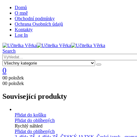
Domů
O mně
Obchodní podmínky
Ochrana Osobních údajů
Kontakty
Log In
Search
0
0
0 položek
0
0 položek
Související produkty
Přidat do košíku
Přidat do oblíbených
Rychlý náhled
Přidat do oblíbených
3. třída ZŠ
,
4. třída ZŠ
,
ČESKÝ JAZYK
,
Český jazyk - grama