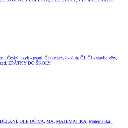
ení
,
Český jazyk - psaní
,
Český jazyk - sloh
,
ČJ
,
ČJ - stavba věty
,
zed
,
ZPÁTKY DO ŠKOLY
ZDĚLÁNÍ
,
DLE UČIVA
,
MA
,
MATEMATIKA
,
Matematika -