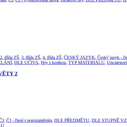
2. třída ZŠ
,
3. třída ZŠ
,
4. třída ZŠ
,
ČESKÝ JAZYK
,
Český jazyk - čt
ĚLÁNÍ
,
DLE UČIVA
,
Hry s kostkou
,
TYP MATERIÁLU
,
Uncategori
VĚTY 2
ČJ
,
ČJ - čtení s porozuměním
,
DLE PŘEDMĚTU
,
DLE STUPNĚ V
LU