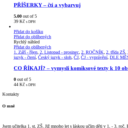
PŘÍŠERKY – čti a vybarvuj
5.00
out of 5
39
Kč
s DPH
Přidat do košíku
Přidat do oblíbených
Rychlý náhled
Přidat do oblíbených
1. Září - říjen
,
2. Listopad - prosinec
,
2. ROČNÍK
,
2. třída ZŠ
,
jazyk - čtení
,
Český jazyk - sloh
,
ČJ
,
ČJ - vyprávění
,
DLE MĚ
CO ŘÍKAJÍ? – vymysli komiksové texty k 10 o
0
out of 5
44
Kč
s DPH
Kontakty
O mně
Jsem učitelka 1. st. ZŠ. Již mnoho let s láskou učím děti v 1. - 3. roč.