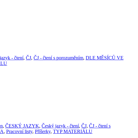
azyk - čtení
,
ČJ
,
ČJ - čtení s porozuměním
,
DLE MĚSÍCŮ VE
ÁLU
en
,
ČESKÝ JAZYK
,
Český jazyk - čtení
,
ČJ
,
ČJ - čtení s
VA
,
Pracovní listy
,
Příšerky
,
TYP MATERIÁLU