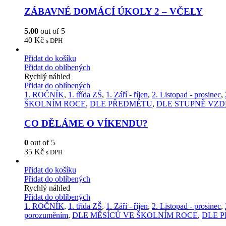
ZÁBAVNÉ DOMÁCÍ ÚKOLY 2 – VČELY
5.00
out of 5
40
Kč
s DPH
Přidat do košíku
Přidat do oblíbených
Rychlý náhled
Přidat do oblíbených
1. ROČNÍK
,
1. třída ZŠ
,
1. Září - říjen
,
2. Listopad - prosinec
,
ŠKOLNÍM ROCE
,
DLE PŘEDMĚTU
,
DLE STUPNĚ VZD
CO DĚLÁME O VÍKENDU?
0
out of 5
35
Kč
s DPH
Přidat do košíku
Přidat do oblíbených
Rychlý náhled
Přidat do oblíbených
1. ROČNÍK
,
1. třída ZŠ
,
1. Září - říjen
,
2. Listopad - prosinec
,
porozuměním
,
DLE MĚSÍCŮ VE ŠKOLNÍM ROCE
,
DLE 