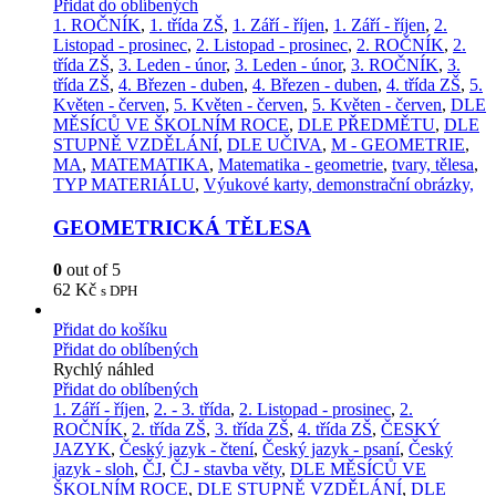
Přidat do oblíbených
1. ROČNÍK
,
1. třída ZŠ
,
1. Září - říjen
,
1. Září - říjen
,
2.
Listopad - prosinec
,
2. Listopad - prosinec
,
2. ROČNÍK
,
2.
třída ZŠ
,
3. Leden - únor
,
3. Leden - únor
,
3. ROČNÍK
,
3.
třída ZŠ
,
4. Březen - duben
,
4. Březen - duben
,
4. třída ZŠ
,
5.
Květen - červen
,
5. Květen - červen
,
5. Květen - červen
,
DLE
MĚSÍCŮ VE ŠKOLNÍM ROCE
,
DLE PŘEDMĚTU
,
DLE
STUPNĚ VZDĚLÁNÍ
,
DLE UČIVA
,
M - GEOMETRIE
,
MA
,
MATEMATIKA
,
Matematika - geometrie
,
tvary, tělesa
,
TYP MATERIÁLU
,
Výukové karty, demonstrační obrázky,
GEOMETRICKÁ TĚLESA
0
out of 5
62
Kč
s DPH
Přidat do košíku
Přidat do oblíbených
Rychlý náhled
Přidat do oblíbených
1. Září - říjen
,
2. - 3. třída
,
2. Listopad - prosinec
,
2.
ROČNÍK
,
2. třída ZŠ
,
3. třída ZŠ
,
4. třída ZŠ
,
ČESKÝ
JAZYK
,
Český jazyk - čtení
,
Český jazyk - psaní
,
Český
jazyk - sloh
,
ČJ
,
ČJ - stavba věty
,
DLE MĚSÍCŮ VE
ŠKOLNÍM ROCE
,
DLE STUPNĚ VZDĚLÁNÍ
,
DLE