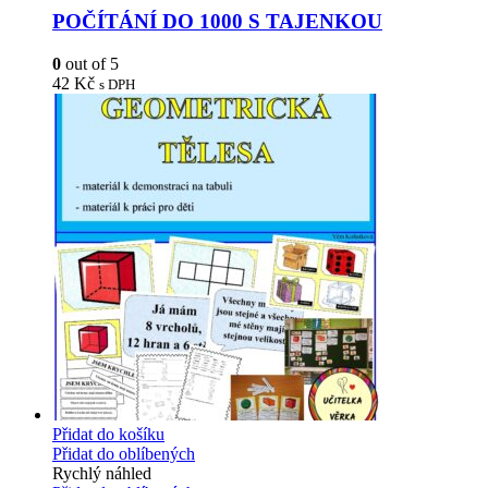
POČÍTÁNÍ DO 1000 S TAJENKOU
0
out of 5
42
Kč
s DPH
Přidat do košíku
Přidat do oblíbených
Rychlý náhled