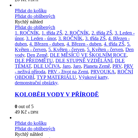
Přidat do košíku
Přidat do oblíbených
Rychlý náhled
Přidat do oblíbených
1. ROČNÍK
,
1. třída ZŠ
,
2. ROČNÍK
,
2. třída ZŠ
,
3. Leden -
únor
,
3. Leden - únor
,
3. ROČNÍK
,
3. třída ZŠ
,
4. Březen -
duben
,
4. Březen - duben
,
4. Březen - duben
,
4. třída ZŠ
,
5.
Květen - červen
,
5. Květen - červen
,
5. Květen - červen
,
Den
vody
,
Den Země
,
DLE MĚSÍCŮ VE ŠKOLNÍM ROCE
,
DLE PŘEDMĚTU
,
DLE STUPNĚ VZDĚLÁNÍ
,
DLE
TÉMAT
,
DLE UČIVA
,
Jaro
,
Jaro
,
Planeta Země
,
PRV
,
PRV
- neživá příroda
,
PRV - život na Zemi
,
PRVOUKA
,
ROČNÍ
OBDOBÍ
,
TYP MATERIÁLU
,
Výukové karty,
demonstrační obrázky,
KOLOBĚH VODY V PŘÍRODĚ
0
out of 5
49
Kč
s DPH
Přidat do košíku
Přidat do oblíbených
Rychlý náhled