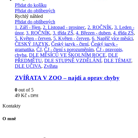
Přidat do košíku
Přidat do oblíbených
Rychlý náhled
Přidat do oblíbených
1. Září - říjen
,
2. Listopad - prosinec
,
2. ROČNÍK
,
3. Leden -
únor
,
3. ROČNÍK
,
3. třída ZŠ
,
4. Březen - duben
,
4. třída ZŠ
,
5. Květen - červen
,
5. Květen - červen
,
6. Napříč více měsíci
,
ČESKÝ JAZYK
,
Český jazyk - čtení
,
Český jazyk -
gramatika
,
ČJ
,
ČJ - čtení s porozuměním
,
ČJ - pravopis,
chyba
,
DLE MĚSÍCŮ VE ŠKOLNÍM ROCE
,
DLE
PŘEDMĚTU
,
DLE STUPNĚ VZDĚLÁNÍ
,
DLE TÉMAT
,
DLE UČIVA
,
Zvířata
ZVÍŘATA V ZOO – najdi a oprav chyby
0
out of 5
49
Kč
s DPH
Kontakty
O mně