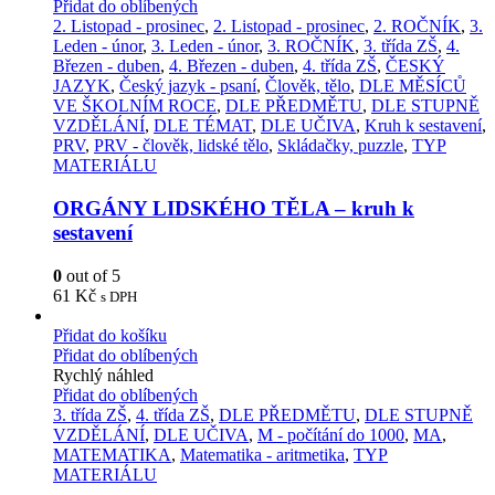
Přidat do oblíbených
2. Listopad - prosinec
,
2. Listopad - prosinec
,
2. ROČNÍK
,
3.
Leden - únor
,
3. Leden - únor
,
3. ROČNÍK
,
3. třída ZŠ
,
4.
Březen - duben
,
4. Březen - duben
,
4. třída ZŠ
,
ČESKÝ
JAZYK
,
Český jazyk - psaní
,
Člověk, tělo
,
DLE MĚSÍCŮ
VE ŠKOLNÍM ROCE
,
DLE PŘEDMĚTU
,
DLE STUPNĚ
VZDĚLÁNÍ
,
DLE TÉMAT
,
DLE UČIVA
,
Kruh k sestavení
,
PRV
,
PRV - člověk, lidské tělo
,
Skládačky, puzzle
,
TYP
MATERIÁLU
ORGÁNY LIDSKÉHO TĚLA – kruh k
sestavení
0
out of 5
61
Kč
s DPH
Přidat do košíku
Přidat do oblíbených
Rychlý náhled
Přidat do oblíbených
3. třída ZŠ
,
4. třída ZŠ
,
DLE PŘEDMĚTU
,
DLE STUPNĚ
VZDĚLÁNÍ
,
DLE UČIVA
,
M - počítání do 1000
,
MA
,
MATEMATIKA
,
Matematika - aritmetika
,
TYP
MATERIÁLU