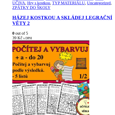
UČIVA
,
Hry s kostkou
,
TYP MATERIÁLU
,
Uncategorized
,
ZPÁTKY DO ŠKOLY
HÁZEJ KOSTKOU A SKLÁDEJ LEGRAČNÍ
VĚTY 2
0
out of 5
39
Kč
s DPH