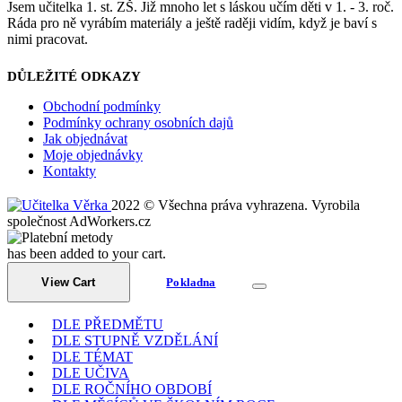
Jsem učitelka 1. st. ZŠ. Již mnoho let s láskou učím děti v 1. - 3. roč.
Ráda pro ně vyrábím materiály a ještě raději vidím, když je baví s
nimi pracovat.
DŮLEŽITÉ ODKAZY
Obchodní podmínky
Podmínky ochrany osobních dajů
Jak objednávat
Moje objednávky
Kontakty
2022 © Všechna práva vyhrazena. Vyrobila
společnost AdWorkers.cz
has been added to your cart.
View Cart
Pokladna
DLE PŘEDMĚTU
DLE STUPNĚ VZDĚLÁNÍ
DLE TÉMAT
DLE UČIVA
DLE ROČNÍHO OBDOBÍ