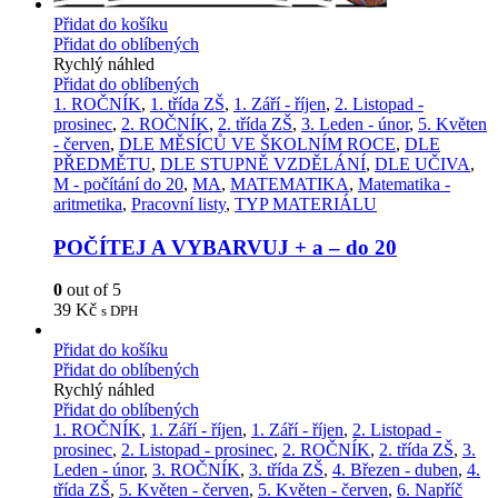
Přidat do košíku
Přidat do oblíbených
Rychlý náhled
Přidat do oblíbených
1. ROČNÍK
,
1. třída ZŠ
,
1. Září - říjen
,
2. Listopad -
prosinec
,
2. ROČNÍK
,
2. třída ZŠ
,
3. Leden - únor
,
5. Květen
- červen
,
DLE MĚSÍCŮ VE ŠKOLNÍM ROCE
,
DLE
PŘEDMĚTU
,
DLE STUPNĚ VZDĚLÁNÍ
,
DLE UČIVA
,
M - počítání do 20
,
MA
,
MATEMATIKA
,
Matematika -
aritmetika
,
Pracovní listy
,
TYP MATERIÁLU
POČÍTEJ A VYBARVUJ + a – do 20
0
out of 5
39
Kč
s DPH
Přidat do košíku
Přidat do oblíbených
Rychlý náhled
Přidat do oblíbených
1. ROČNÍK
,
1. Září - říjen
,
1. Září - říjen
,
2. Listopad -
prosinec
,
2. Listopad - prosinec
,
2. ROČNÍK
,
2. třída ZŠ
,
3.
Leden - únor
,
3. ROČNÍK
,
3. třída ZŠ
,
4. Březen - duben
,
4.
třída ZŠ
,
5. Květen - červen
,
5. Květen - červen
,
6. Napříč