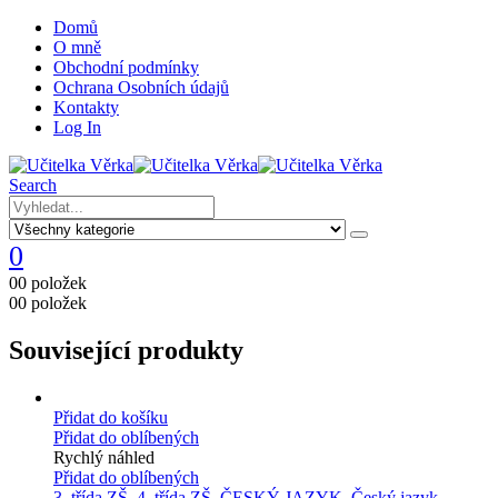
Domů
O mně
Obchodní podmínky
Ochrana Osobních údajů
Kontakty
Log In
Search
0
0
0 položek
0
0 položek
Související produkty
Přidat do košíku
Přidat do oblíbených
Rychlý náhled
Přidat do oblíbených
3. třída ZŠ
,
4. třída ZŠ
,
ČESKÝ JAZYK
,
Český jazyk -