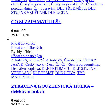
čtení
,
Český jazyk - psaní
,
Český jazyk - sloh
,
ČJ
,
ČJ - čtení s
porozuměním
,
ČJ - vyprávění
,
DLE PŘEDMĚTU
,
DLE
STUPNĚ VZDĚLÁNÍ
,
DLE UČIVA
CO SI ZAPAMATUJEŠ?
0
out of 5
39
Kč
s DPH
Přidat do košíku
Přidat do oblíbených
Rychlý náhled
Přidat do oblíbených
2. třída ZŠ
,
3. třída ZŠ
,
4. třída ZŠ
,
Čarodějnice
,
ČESKÝ
JAZYK
,
Český jazyk - čtení
,
ČJ
,
ČJ - čtení s porozuměním
,
Detektivní zápletka
,
DLE PŘEDMĚTU
,
DLE STUPNĚ
VZDĚLÁNÍ
,
DLE TÉMAT
,
DLE UČIVA
,
TYP
MATERIÁLU
ZTRACENÁ KOUZELNICKÁ HŮLKA –
detektivní příběh
0
out of 5
20
Kč
s DPH