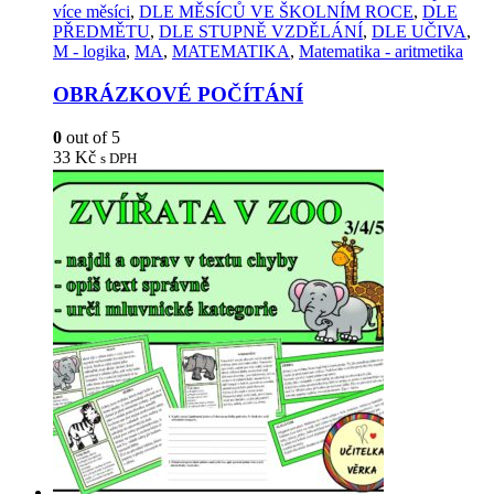
více měsíci
,
DLE MĚSÍCŮ VE ŠKOLNÍM ROCE
,
DLE
PŘEDMĚTU
,
DLE STUPNĚ VZDĚLÁNÍ
,
DLE UČIVA
,
M - logika
,
MA
,
MATEMATIKA
,
Matematika - aritmetika
OBRÁZKOVÉ POČÍTÁNÍ
0
out of 5
33
Kč
s DPH