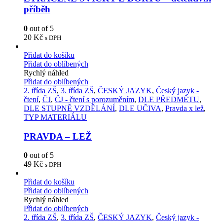
příběh
0
out of 5
20
Kč
s DPH
Přidat do košíku
Přidat do oblíbených
Rychlý náhled
Přidat do oblíbených
2. třída ZŠ
,
3. třída ZŠ
,
ČESKÝ JAZYK
,
Český jazyk -
čtení
,
ČJ
,
ČJ - čtení s porozuměním
,
DLE PŘEDMĚTU
,
DLE STUPNĚ VZDĚLÁNÍ
,
DLE UČIVA
,
Pravda x lež
,
TYP MATERIÁLU
PRAVDA – LEŽ
0
out of 5
49
Kč
s DPH
Přidat do košíku
Přidat do oblíbených
Rychlý náhled
Přidat do oblíbených
2. třída ZŠ
,
3. třída ZŠ
,
ČESKÝ JAZYK
,
Český jazyk -