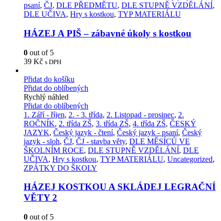
psaní
,
ČJ
,
DLE PŘEDMĚTU
,
DLE STUPNĚ VZDĚLÁNÍ
,
DLE UČIVA
,
Hry s kostkou
,
TYP MATERIÁLU
HÁZEJ A PIŠ – zábavné úkoly s kostkou
0
out of 5
39
Kč
s DPH
Přidat do košíku
Přidat do oblíbených
Rychlý náhled
Přidat do oblíbených
1. Září - říjen
,
2. - 3. třída
,
2. Listopad - prosinec
,
2.
ROČNÍK
,
2. třída ZŠ
,
3. třída ZŠ
,
4. třída ZŠ
,
ČESKÝ
JAZYK
,
Český jazyk - čtení
,
Český jazyk - psaní
,
Český
jazyk - sloh
,
ČJ
,
ČJ - stavba věty
,
DLE MĚSÍCŮ VE
ŠKOLNÍM ROCE
,
DLE STUPNĚ VZDĚLÁNÍ
,
DLE
UČIVA
,
Hry s kostkou
,
TYP MATERIÁLU
,
Uncategorized
,
ZPÁTKY DO ŠKOLY
HÁZEJ KOSTKOU A SKLÁDEJ LEGRAČNÍ
VĚTY 2
0
out of 5