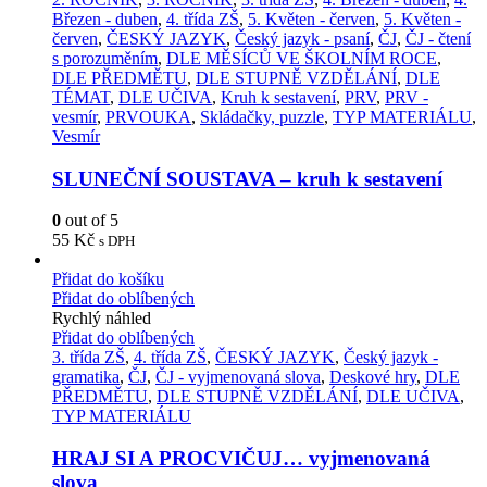
Březen - duben
,
4. třída ZŠ
,
5. Květen - červen
,
5. Květen -
červen
,
ČESKÝ JAZYK
,
Český jazyk - psaní
,
ČJ
,
ČJ - čtení
s porozuměním
,
DLE MĚSÍCŮ VE ŠKOLNÍM ROCE
,
DLE PŘEDMĚTU
,
DLE STUPNĚ VZDĚLÁNÍ
,
DLE
TÉMAT
,
DLE UČIVA
,
Kruh k sestavení
,
PRV
,
PRV -
vesmír
,
PRVOUKA
,
Skládačky, puzzle
,
TYP MATERIÁLU
,
Vesmír
SLUNEČNÍ SOUSTAVA – kruh k sestavení
0
out of 5
55
Kč
s DPH
Přidat do košíku
Přidat do oblíbených
Rychlý náhled
Přidat do oblíbených
3. třída ZŠ
,
4. třída ZŠ
,
ČESKÝ JAZYK
,
Český jazyk -
gramatika
,
ČJ
,
ČJ - vyjmenovaná slova
,
Deskové hry
,
DLE
PŘEDMĚTU
,
DLE STUPNĚ VZDĚLÁNÍ
,
DLE UČIVA
,
TYP MATERIÁLU
HRAJ SI A PROCVIČUJ… vyjmenovaná
slova