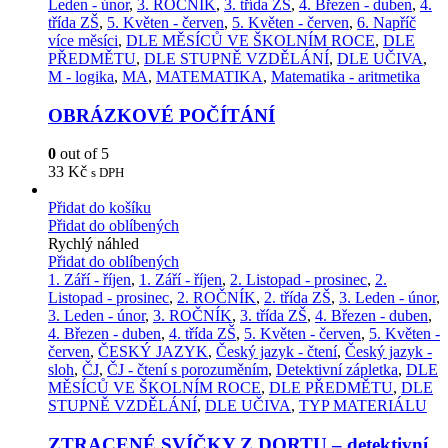
Leden - únor
,
3. ROČNÍK
,
3. třída ZŠ
,
4. Březen - duben
,
4.
třída ZŠ
,
5. Květen - červen
,
5. Květen - červen
,
6. Napříč
více měsíci
,
DLE MĚSÍCŮ VE ŠKOLNÍM ROCE
,
DLE
PŘEDMĚTU
,
DLE STUPNĚ VZDĚLÁNÍ
,
DLE UČIVA
,
M - logika
,
MA
,
MATEMATIKA
,
Matematika - aritmetika
OBRÁZKOVÉ POČÍTÁNÍ
0
out of 5
33
Kč
s DPH
Přidat do košíku
Přidat do oblíbených
Rychlý náhled
Přidat do oblíbených
1. Září - říjen
,
1. Září - říjen
,
2. Listopad - prosinec
,
2.
Listopad - prosinec
,
2. ROČNÍK
,
2. třída ZŠ
,
3. Leden - únor
,
3. Leden - únor
,
3. ROČNÍK
,
3. třída ZŠ
,
4. Březen - duben
,
4. Březen - duben
,
4. třída ZŠ
,
5. Květen - červen
,
5. Květen -
červen
,
ČESKÝ JAZYK
,
Český jazyk - čtení
,
Český jazyk -
sloh
,
ČJ
,
ČJ - čtení s porozuměním
,
Detektivní zápletka
,
DLE
MĚSÍCŮ VE ŠKOLNÍM ROCE
,
DLE PŘEDMĚTU
,
DLE
STUPNĚ VZDĚLÁNÍ
,
DLE UČIVA
,
TYP MATERIÁLU
ZTRACENÉ SVÍČKY Z DORTU – detektivní