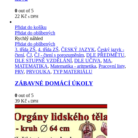
0
out of 5
22
Kč
s DPH
Přidat do košíku
Přidat do oblíbených
Rychlý náhled
Přidat do oblíbených
3. třída ZŠ
,
4. třída ZŠ
,
ČESKÝ JAZYK
,
Český jazyk -
čtení
,
ČJ
,
ČJ - čtení s porozuměním
,
DLE PŘEDMĚTU
,
DLE STUPNĚ VZDĚLÁNÍ
,
DLE UČIVA
,
MA
,
MATEMATIKA
,
Matematika - aritmetika
,
Pracovní listy
,
PRV
,
PRVOUKA
,
TYP MATERIÁLU
ZÁBAVNÉ DOMÁCÍ ÚKOLY
0
out of 5
39
Kč
s DPH