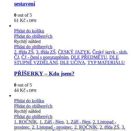
sestavení
0
out of 5
61
Kč
s DPH
Přidat do košíku
Přidat do oblíbených
Rychlý náhled
Přidat do oblíbených
2. třída ZŠ
,
3. třída ZŠ
,
ČESKÝ JAZYK
,
Český jazyk - sloh
,
ČJ
,
ČJ - čtení s porozuměním
,
DLE PŘEDMĚTU
,
DLE
STUPNĚ VZDĚLÁNÍ
,
DLE UČIVA
,
TYP MATERIÁLU
PŘÍŠERKY – Kdo jsem?
0
out of 5
44
Kč
s DPH
Přidat do košíku
Přidat do oblíbených
Rychlý náhled
Přidat do oblíbených
1. ROČNÍK
,
1. Září - říjen
,
1. Září - říjen
,
2. Listopad -
prosinec
,
2. Listopad - prosinec
,
2. ROČNÍK
,
2. třída ZŠ
,
3.