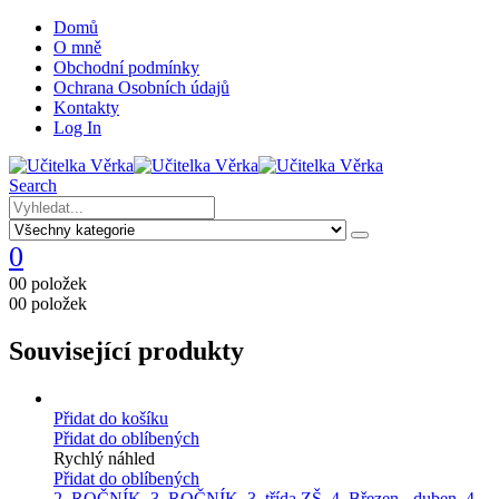
Domů
O mně
Obchodní podmínky
Ochrana Osobních údajů
Kontakty
Log In
Search
0
0
0 položek
0
0 položek
Související produkty
Přidat do košíku
Přidat do oblíbených
Rychlý náhled
Přidat do oblíbených
2. ROČNÍK
,
3. ROČNÍK
,
3. třída ZŠ
,
4. Březen - duben
,
4.