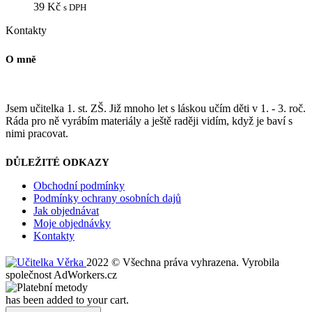
39
Kč
s DPH
Kontakty
O mně
Jsem učitelka 1. st. ZŠ. Již mnoho let s láskou učím děti v 1. - 3. roč.
Ráda pro ně vyrábím materiály a ještě raději vidím, když je baví s
nimi pracovat.
DŮLEŽITÉ ODKAZY
Obchodní podmínky
Podmínky ochrany osobních dajů
Jak objednávat
Moje objednávky
Kontakty
2022 © Všechna práva vyhrazena. Vyrobila
společnost AdWorkers.cz
has been added to your cart.