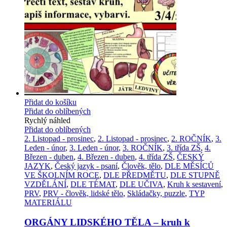
Přidat do košíku
Přidat do oblíbených
Rychlý náhled
Přidat do oblíbených
2. Listopad - prosinec
,
2. Listopad - prosinec
,
2. ROČNÍK
,
3.
Leden - únor
,
3. Leden - únor
,
3. ROČNÍK
,
3. třída ZŠ
,
4.
Březen - duben
,
4. Březen - duben
,
4. třída ZŠ
,
ČESKÝ
JAZYK
,
Český jazyk - psaní
,
Člověk, tělo
,
DLE MĚSÍCŮ
VE ŠKOLNÍM ROCE
,
DLE PŘEDMĚTU
,
DLE STUPNĚ
VZDĚLÁNÍ
,
DLE TÉMAT
,
DLE UČIVA
,
Kruh k sestavení
,
PRV
,
PRV - člověk, lidské tělo
,
Skládačky, puzzle
,
TYP
MATERIÁLU
ORGÁNY LIDSKÉHO TĚLA – kruh k