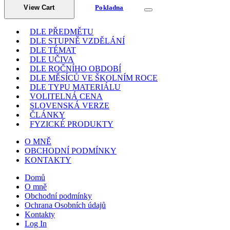
View Cart
Pokladna
DLE PŘEDMĚTU
DLE STUPNĚ VZDĚLÁNÍ
DLE TÉMAT
DLE UČIVA
DLE ROČNÍHO OBDOBÍ
DLE MĚSÍCŮ VE ŠKOLNÍM ROCE
DLE TYPU MATERIÁLU
VOLITELNÁ CENA
SLOVENSKÁ VERZE
ČLÁNKY
FYZICKÉ PRODUKTY
O MNĚ
OBCHODNÍ PODMÍNKY
KONTAKTY
Domů
O mně
Obchodní podmínky
Ochrana Osobních údajů
Kontakty
Log In