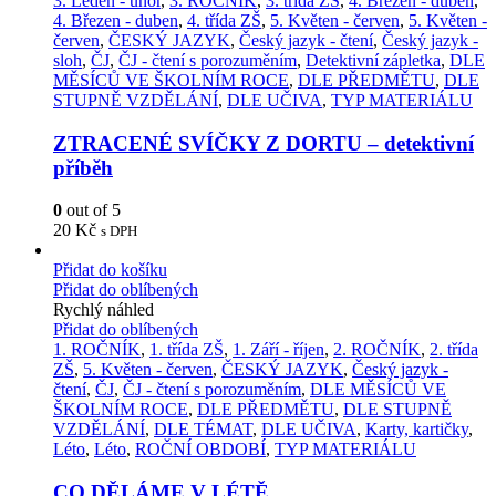
3. Leden - únor
,
3. ROČNÍK
,
3. třída ZŠ
,
4. Březen - duben
,
4. Březen - duben
,
4. třída ZŠ
,
5. Květen - červen
,
5. Květen -
červen
,
ČESKÝ JAZYK
,
Český jazyk - čtení
,
Český jazyk -
sloh
,
ČJ
,
ČJ - čtení s porozuměním
,
Detektivní zápletka
,
DLE
MĚSÍCŮ VE ŠKOLNÍM ROCE
,
DLE PŘEDMĚTU
,
DLE
STUPNĚ VZDĚLÁNÍ
,
DLE UČIVA
,
TYP MATERIÁLU
ZTRACENÉ SVÍČKY Z DORTU – detektivní
příběh
0
out of 5
20
Kč
s DPH
Přidat do košíku
Přidat do oblíbených
Rychlý náhled
Přidat do oblíbených
1. ROČNÍK
,
1. třída ZŠ
,
1. Září - říjen
,
2. ROČNÍK
,
2. třída
ZŠ
,
5. Květen - červen
,
ČESKÝ JAZYK
,
Český jazyk -
čtení
,
ČJ
,
ČJ - čtení s porozuměním
,
DLE MĚSÍCŮ VE
ŠKOLNÍM ROCE
,
DLE PŘEDMĚTU
,
DLE STUPNĚ
VZDĚLÁNÍ
,
DLE TÉMAT
,
DLE UČIVA
,
Karty, kartičky
,
Léto
,
Léto
,
ROČNÍ OBDOBÍ
,
TYP MATERIÁLU
CO DĚLÁME V LÉTĚ