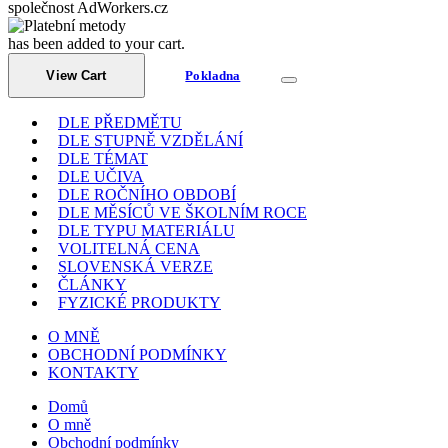
společnost AdWorkers.cz
has been added to your cart.
View Cart
Pokladna
DLE PŘEDMĚTU
DLE STUPNĚ VZDĚLÁNÍ
DLE TÉMAT
DLE UČIVA
DLE ROČNÍHO OBDOBÍ
DLE MĚSÍCŮ VE ŠKOLNÍM ROCE
DLE TYPU MATERIÁLU
VOLITELNÁ CENA
SLOVENSKÁ VERZE
ČLÁNKY
FYZICKÉ PRODUKTY
O MNĚ
OBCHODNÍ PODMÍNKY
KONTAKTY
Domů
O mně
Obchodní podmínky