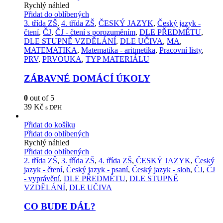
Rychlý náhled
Přidat do oblíbených
3. třída ZŠ
,
4. třída ZŠ
,
ČESKÝ JAZYK
,
Český jazyk -
čtení
,
ČJ
,
ČJ - čtení s porozuměním
,
DLE PŘEDMĚTU
,
DLE STUPNĚ VZDĚLÁNÍ
,
DLE UČIVA
,
MA
,
MATEMATIKA
,
Matematika - aritmetika
,
Pracovní listy
,
PRV
,
PRVOUKA
,
TYP MATERIÁLU
ZÁBAVNÉ DOMÁCÍ ÚKOLY
0
out of 5
39
Kč
s DPH
Přidat do košíku
Přidat do oblíbených
Rychlý náhled
Přidat do oblíbených
2. třída ZŠ
,
3. třída ZŠ
,
4. třída ZŠ
,
ČESKÝ JAZYK
,
Český
jazyk - čtení
,
Český jazyk - psaní
,
Český jazyk - sloh
,
ČJ
,
ČJ
- vyprávění
,
DLE PŘEDMĚTU
,
DLE STUPNĚ
VZDĚLÁNÍ
,
DLE UČIVA
CO BUDE DÁL?