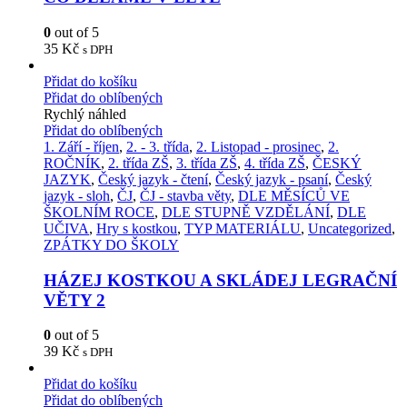
0
out of 5
35
Kč
s DPH
Přidat do košíku
Přidat do oblíbených
Rychlý náhled
Přidat do oblíbených
1. Září - říjen
,
2. - 3. třída
,
2. Listopad - prosinec
,
2.
ROČNÍK
,
2. třída ZŠ
,
3. třída ZŠ
,
4. třída ZŠ
,
ČESKÝ
JAZYK
,
Český jazyk - čtení
,
Český jazyk - psaní
,
Český
jazyk - sloh
,
ČJ
,
ČJ - stavba věty
,
DLE MĚSÍCŮ VE
ŠKOLNÍM ROCE
,
DLE STUPNĚ VZDĚLÁNÍ
,
DLE
UČIVA
,
Hry s kostkou
,
TYP MATERIÁLU
,
Uncategorized
,
ZPÁTKY DO ŠKOLY
HÁZEJ KOSTKOU A SKLÁDEJ LEGRAČNÍ
VĚTY 2
0
out of 5
39
Kč
s DPH
Přidat do košíku
Přidat do oblíbených