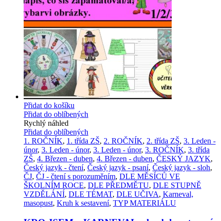
Přidat do košíku
Přidat do oblíbených
Rychlý náhled
Přidat do oblíbených
1. ROČNÍK
,
1. třída ZŠ
,
2. ROČNÍK
,
2. třída ZŠ
,
3. Leden -
únor
,
3. Leden - únor
,
3. Leden - únor
,
3. ROČNÍK
,
3. třída
ZŠ
,
4. Březen - duben
,
4. Březen - duben
,
ČESKÝ JAZYK
,
Český jazyk - čtení
,
Český jazyk - psaní
,
Český jazyk - sloh
,
ČJ
,
ČJ - čtení s porozuměním
,
DLE MĚSÍCŮ VE
ŠKOLNÍM ROCE
,
DLE PŘEDMĚTU
,
DLE STUPNĚ
VZDĚLÁNÍ
,
DLE TÉMAT
,
DLE UČIVA
,
Karneval,
masopust
,
Kruh k sestavení
,
TYP MATERIÁLU