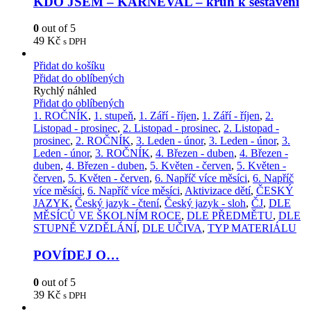
KDO JSEM – KARNEVAL – kruh k sestavení
0
out of 5
49
Kč
s DPH
Přidat do košíku
Přidat do oblíbených
Rychlý náhled
Přidat do oblíbených
1. ROČNÍK
,
1. stupeň
,
1. Září - říjen
,
1. Září - říjen
,
2.
Listopad - prosinec
,
2. Listopad - prosinec
,
2. Listopad -
prosinec
,
2. ROČNÍK
,
3. Leden - únor
,
3. Leden - únor
,
3.
Leden - únor
,
3. ROČNÍK
,
4. Březen - duben
,
4. Březen -
duben
,
4. Březen - duben
,
5. Květen - červen
,
5. Květen -
červen
,
5. Květen - červen
,
6. Napříč více měsíci
,
6. Napříč
více měsíci
,
6. Napříč více měsíci
,
Aktivizace dětí
,
ČESKÝ
JAZYK
,
Český jazyk - čtení
,
Český jazyk - sloh
,
ČJ
,
DLE
MĚSÍCŮ VE ŠKOLNÍM ROCE
,
DLE PŘEDMĚTU
,
DLE
STUPNĚ VZDĚLÁNÍ
,
DLE UČIVA
,
TYP MATERIÁLU
POVÍDEJ O…
0
out of 5
39
Kč
s DPH