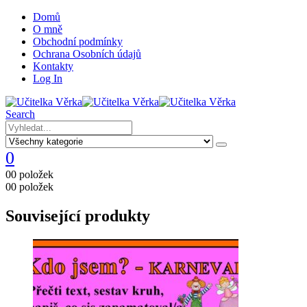
Domů
O mně
Obchodní podmínky
Ochrana Osobních údajů
Kontakty
Log In
Search
0
0
0 položek
0
0 položek
Související produkty