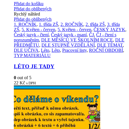
Přidat do košíku
Přidat do oblíbených
Rychlý náhled
Přidat do oblíbených
1. ROČNÍK
,
1. třída ZŠ
,
2. ROČNÍK
,
2. třída ZŠ
,
3. třída
ZŠ
,
5. Květen - červen
,
5. Květen - červen
,
ČESKÝ JAZYK
,
Český jazyk - čtení
,
Český jazyk - psaní
,
ČJ
,
ČJ - čtení s
porozuměním
,
DLE MĚSÍCŮ VE ŠKOLNÍM ROCE
,
DLE
PŘEDMĚTU
,
DLE STUPNĚ VZDĚLÁNÍ
,
DLE TÉMAT
,
DLE UČIVA
,
Léto
,
Léto
,
Pracovní listy
,
ROČNÍ OBDOBÍ
,
TYP MATERIÁLU
LÉTO JE TADY
0
out of 5
22
Kč
s DPH