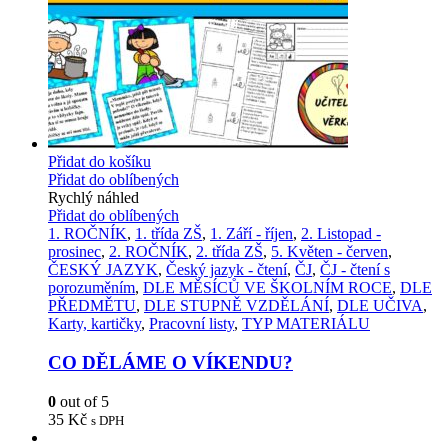
Přidat do košíku
Přidat do oblíbených
Rychlý náhled
Přidat do oblíbených
1. ROČNÍK
,
1. třída ZŠ
,
1. Září - říjen
,
2. Listopad -
prosinec
,
2. ROČNÍK
,
2. třída ZŠ
,
5. Květen - červen
,
ČESKÝ JAZYK
,
Český jazyk - čtení
,
ČJ
,
ČJ - čtení s
porozuměním
,
DLE MĚSÍCŮ VE ŠKOLNÍM ROCE
,
DLE
PŘEDMĚTU
,
DLE STUPNĚ VZDĚLÁNÍ
,
DLE UČIVA
,
Karty, kartičky
,
Pracovní listy
,
TYP MATERIÁLU
CO DĚLÁME O VÍKENDU?
0
out of 5
35
Kč
s DPH