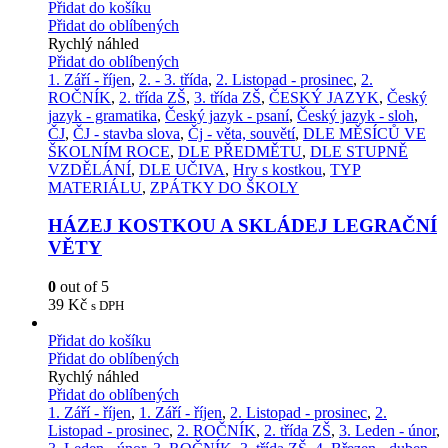
Přidat do košíku
Přidat do oblíbených
Rychlý náhled
Přidat do oblíbených
1. Září - říjen
,
2. - 3. třída
,
2. Listopad - prosinec
,
2.
ROČNÍK
,
2. třída ZŠ
,
3. třída ZŠ
,
ČESKÝ JAZYK
,
Český
jazyk - gramatika
,
Český jazyk - psaní
,
Český jazyk - sloh
,
ČJ
,
ČJ - stavba slova
,
Čj - věta, souvětí
,
DLE MĚSÍCŮ VE
ŠKOLNÍM ROCE
,
DLE PŘEDMĚTU
,
DLE STUPNĚ
VZDĚLÁNÍ
,
DLE UČIVA
,
Hry s kostkou
,
TYP
MATERIÁLU
,
ZPÁTKY DO ŠKOLY
HÁZEJ KOSTKOU A SKLÁDEJ LEGRAČNÍ
VĚTY
0
out of 5
39
Kč
s DPH
Přidat do košíku
Přidat do oblíbených
Rychlý náhled
Přidat do oblíbených
1. Září - říjen
,
1. Září - říjen
,
2. Listopad - prosinec
,
2.
Listopad - prosinec
,
2. ROČNÍK
,
2. třída ZŠ
,
3. Leden - únor
,