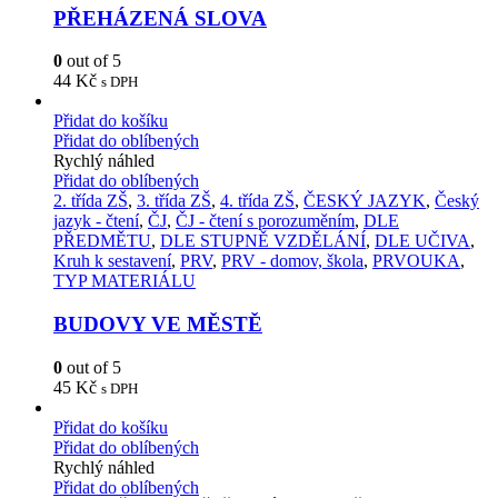
PŘEHÁZENÁ SLOVA
0
out of 5
44
Kč
s DPH
Přidat do košíku
Přidat do oblíbených
Rychlý náhled
Přidat do oblíbených
2. třída ZŠ
,
3. třída ZŠ
,
4. třída ZŠ
,
ČESKÝ JAZYK
,
Český
jazyk - čtení
,
ČJ
,
ČJ - čtení s porozuměním
,
DLE
PŘEDMĚTU
,
DLE STUPNĚ VZDĚLÁNÍ
,
DLE UČIVA
,
Kruh k sestavení
,
PRV
,
PRV - domov, škola
,
PRVOUKA
,
TYP MATERIÁLU
BUDOVY VE MĚSTĚ
0
out of 5
45
Kč
s DPH
Přidat do košíku
Přidat do oblíbených
Rychlý náhled
Přidat do oblíbených