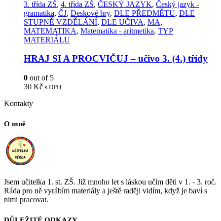
3. třída ZŠ
,
4. třída ZŠ
,
ČESKÝ JAZYK
,
Český jazyk -
gramatika
,
ČJ
,
Deskové hry
,
DLE PŘEDMĚTU
,
DLE
STUPNĚ VZDĚLÁNÍ
,
DLE UČIVA
,
MA
,
MATEMATIKA
,
Matematika - aritmetika
,
TYP
MATERIÁLU
HRAJ SI A PROCVIČUJ – učivo 3. (4.) třídy
0
out of 5
30
Kč
s DPH
Kontakty
O mně
Jsem učitelka 1. st. ZŠ. Již mnoho let s láskou učím děti v 1. - 3. roč.
Ráda pro ně vyrábím materiály a ještě raději vidím, když je baví s
nimi pracovat.
DŮLEŽITÉ ODKAZY