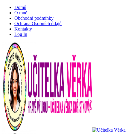
Domů
O mně
Obchodní podmínky
Ochrana Osobních údajů
Kontakty
Log In