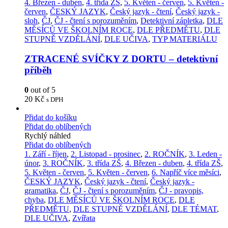
4. Březen - duben
,
4. třída ZŠ
,
5. Květen - červen
,
5. Květen -
červen
,
ČESKÝ JAZYK
,
Český jazyk - čtení
,
Český jazyk -
sloh
,
ČJ
,
ČJ - čtení s porozuměním
,
Detektivní zápletka
,
DLE
MĚSÍCŮ VE ŠKOLNÍM ROCE
,
DLE PŘEDMĚTU
,
DLE
STUPNĚ VZDĚLÁNÍ
,
DLE UČIVA
,
TYP MATERIÁLU
ZTRACENÉ SVÍČKY Z DORTU – detektivní
příběh
0
out of 5
20
Kč
s DPH
Přidat do košíku
Přidat do oblíbených
Rychlý náhled
Přidat do oblíbených
1. Září - říjen
,
2. Listopad - prosinec
,
2. ROČNÍK
,
3. Leden -
únor
,
3. ROČNÍK
,
3. třída ZŠ
,
4. Březen - duben
,
4. třída ZŠ
,
5. Květen - červen
,
5. Květen - červen
,
6. Napříč více měsíci
,
ČESKÝ JAZYK
,
Český jazyk - čtení
,
Český jazyk -
gramatika
,
ČJ
,
ČJ - čtení s porozuměním
,
ČJ - pravopis,
chyba
,
DLE MĚSÍCŮ VE ŠKOLNÍM ROCE
,
DLE
PŘEDMĚTU
,
DLE STUPNĚ VZDĚLÁNÍ
,
DLE TÉMAT
,
DLE UČIVA
,
Zvířata