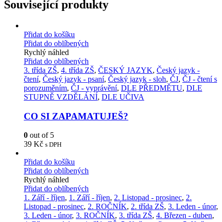
Související produkty
Přidat do košíku
Přidat do oblíbených
Rychlý náhled
Přidat do oblíbených
3. třída ZŠ
,
4. třída ZŠ
,
ČESKÝ JAZYK
,
Český jazyk -
čtení
,
Český jazyk - psaní
,
Český jazyk - sloh
,
ČJ
,
ČJ - čtení s
porozuměním
,
ČJ - vyprávění
,
DLE PŘEDMĚTU
,
DLE
STUPNĚ VZDĚLÁNÍ
,
DLE UČIVA
CO SI ZAPAMATUJEŠ?
0
out of 5
39
Kč
s DPH
Přidat do košíku
Přidat do oblíbených
Rychlý náhled
Přidat do oblíbených
1. Září - říjen
,
1. Září - říjen
,
2. Listopad - prosinec
,
2.
Listopad - prosinec
,
2. ROČNÍK
,
2. třída ZŠ
,
3. Leden - únor
,
3. Leden - únor
,
3. ROČNÍK
,
3. třída ZŠ
,
4. Březen - duben
,