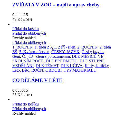
ZVÍŘATA V ZOO – najdi a oprav chyby
0
out of 5
49
Kč
s DPH
Přidat do košíku
Přidat do oblíbených
Rychlý náhled
Přidat do oblíbených
1. ROČNÍK
,
1. třída ZŠ
,
1. Září - říjen
,
2. ROČNÍK
,
2. třída
ZŠ
,
5. Květen - červen
,
ČESKÝ JAZYK
,
Český jazyk -
čtení
,
ČJ
,
ČJ - čtení s porozuměním
,
DLE MĚSÍCŮ VE
ŠKOLNÍM ROCE
,
DLE PŘEDMĚTU
,
DLE STUPNĚ
VZDĚLÁNÍ
,
DLE TÉMAT
,
DLE UČIVA
,
Karty, kartičky
,
Léto
,
Léto
,
ROČNÍ OBDOBÍ
,
TYP MATERIÁLU
CO DĚLÁME V LÉTĚ
0
out of 5
35
Kč
s DPH
Přidat do košíku
Přidat do oblíbených
Rychlý náhled