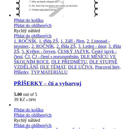
Přidat do košíku
Přidat do oblíbených
Rychlý náhled
Přidat do oblíbených
1. ROČNÍK
,
1. třída ZŠ
,
1. Září - říjen
,
2. Listopad -
prosinec
,
2. ROČNÍK
,
2. třída ZŠ
,
3. Leden - únor
,
3. třída
ZŠ
,
5. Květen - červen
,
ČESKÝ JAZYK
,
Český jazyk -
čtení
,
ČJ
,
ČJ - čtení s porozuměním
,
DLE MĚSÍCŮ VE
ŠKOLNÍM ROCE
,
DLE PŘEDMĚTU
,
DLE STUPNĚ
VZDĚLÁNÍ
,
DLE TÉMAT
,
DLE UČIVA
,
Pracovní listy
,
Příšerky
,
TYP MATERIÁLU
PŘÍŠERKY – čti a vybarvuj
5.00
out of 5
39
Kč
s DPH
Přidat do košíku
Přidat do oblíbených
Rychlý náhled
Přidat do oblíbených