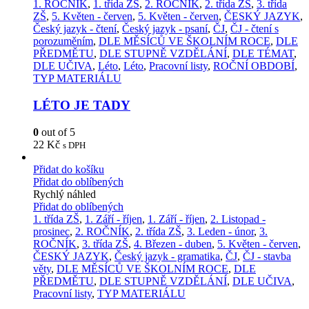
1. ROČNÍK
,
1. třída ZŠ
,
2. ROČNÍK
,
2. třída ZŠ
,
3. třída
ZŠ
,
5. Květen - červen
,
5. Květen - červen
,
ČESKÝ JAZYK
,
Český jazyk - čtení
,
Český jazyk - psaní
,
ČJ
,
ČJ - čtení s
porozuměním
,
DLE MĚSÍCŮ VE ŠKOLNÍM ROCE
,
DLE
PŘEDMĚTU
,
DLE STUPNĚ VZDĚLÁNÍ
,
DLE TÉMAT
,
DLE UČIVA
,
Léto
,
Léto
,
Pracovní listy
,
ROČNÍ OBDOBÍ
,
TYP MATERIÁLU
LÉTO JE TADY
0
out of 5
22
Kč
s DPH
Přidat do košíku
Přidat do oblíbených
Rychlý náhled
Přidat do oblíbených
1. třída ZŠ
,
1. Září - říjen
,
1. Září - říjen
,
2. Listopad -
prosinec
,
2. ROČNÍK
,
2. třída ZŠ
,
3. Leden - únor
,
3.
ROČNÍK
,
3. třída ZŠ
,
4. Březen - duben
,
5. Květen - červen
,
ČESKÝ JAZYK
,
Český jazyk - gramatika
,
ČJ
,
ČJ - stavba
věty
,
DLE MĚSÍCŮ VE ŠKOLNÍM ROCE
,
DLE
PŘEDMĚTU
,
DLE STUPNĚ VZDĚLÁNÍ
,
DLE UČIVA
,
Pracovní listy
,
TYP MATERIÁLU