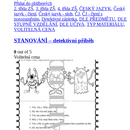
Přidat do oblíbených
2. třída ZŠ
,
3. třída ZŠ
,
4. třída ZŠ
,
ČESKÝ JAZYK
,
Český
jazyk - čtení
,
Český jazyk - sloh
,
ČJ
,
ČJ - čtení s
porozuměním
,
Detektivní zápletka
,
DLE PŘEDMĚTU
,
DLE
STUPNĚ VZDĚLÁNÍ
,
DLE UČIVA
,
TYP MATERIÁLU
,
VOLITELNÁ CENA
STANOVÁNÍ – detektivní příběh
0
out of 5
Volitelná cena