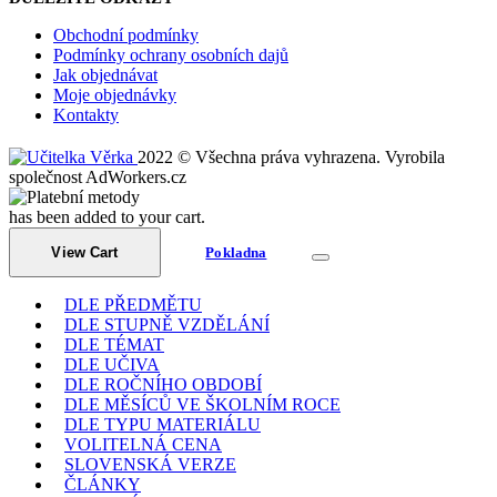
Obchodní podmínky
Podmínky ochrany osobních dajů
Jak objednávat
Moje objednávky
Kontakty
2022 © Všechna práva vyhrazena. Vyrobila
společnost AdWorkers.cz
has been added to your cart.
View Cart
Pokladna
DLE PŘEDMĚTU
DLE STUPNĚ VZDĚLÁNÍ
DLE TÉMAT
DLE UČIVA
DLE ROČNÍHO OBDOBÍ
DLE MĚSÍCŮ VE ŠKOLNÍM ROCE
DLE TYPU MATERIÁLU
VOLITELNÁ CENA
SLOVENSKÁ VERZE
ČLÁNKY