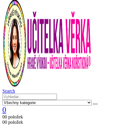
Search
0
0
0 položek
0
0 položek