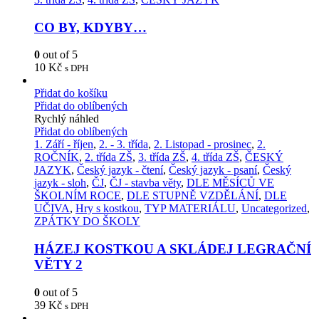
CO BY, KDYBY…
0
out of 5
10
Kč
s DPH
Přidat do košíku
Přidat do oblíbených
Rychlý náhled
Přidat do oblíbených
1. Září - říjen
,
2. - 3. třída
,
2. Listopad - prosinec
,
2.
ROČNÍK
,
2. třída ZŠ
,
3. třída ZŠ
,
4. třída ZŠ
,
ČESKÝ
JAZYK
,
Český jazyk - čtení
,
Český jazyk - psaní
,
Český
jazyk - sloh
,
ČJ
,
ČJ - stavba věty
,
DLE MĚSÍCŮ VE
ŠKOLNÍM ROCE
,
DLE STUPNĚ VZDĚLÁNÍ
,
DLE
UČIVA
,
Hry s kostkou
,
TYP MATERIÁLU
,
Uncategorized
,
ZPÁTKY DO ŠKOLY
HÁZEJ KOSTKOU A SKLÁDEJ LEGRAČNÍ
VĚTY 2
0
out of 5
39
Kč
s DPH