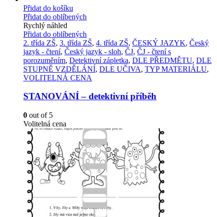
Přidat do košíku
Přidat do oblíbených
Rychlý náhled
Přidat do oblíbených
2. třída ZŠ
,
3. třída ZŠ
,
4. třída ZŠ
,
ČESKÝ JAZYK
,
Český
jazyk - čtení
,
Český jazyk - sloh
,
ČJ
,
ČJ - čtení s
porozuměním
,
Detektivní zápletka
,
DLE PŘEDMĚTU
,
DLE
STUPNĚ VZDĚLÁNÍ
,
DLE UČIVA
,
TYP MATERIÁLU
,
VOLITELNÁ CENA
STANOVÁNÍ – detektivní příběh
0
out of 5
Volitelná cena