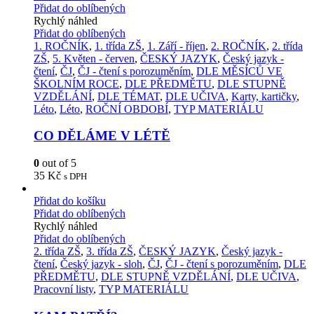
Přidat do oblíbených
Rychlý náhled
Přidat do oblíbených
1. ROČNÍK
,
1. třída ZŠ
,
1. Září - říjen
,
2. ROČNÍK
,
2. třída
ZŠ
,
5. Květen - červen
,
ČESKÝ JAZYK
,
Český jazyk -
čtení
,
ČJ
,
ČJ - čtení s porozuměním
,
DLE MĚSÍCŮ VE
ŠKOLNÍM ROCE
,
DLE PŘEDMĚTU
,
DLE STUPNĚ
VZDĚLÁNÍ
,
DLE TÉMAT
,
DLE UČIVA
,
Karty, kartičky
,
Léto
,
Léto
,
ROČNÍ OBDOBÍ
,
TYP MATERIÁLU
CO DĚLÁME V LÉTĚ
0
out of 5
35
Kč
s DPH
Přidat do košíku
Přidat do oblíbených
Rychlý náhled
Přidat do oblíbených
2. třída ZŠ
,
3. třída ZŠ
,
ČESKÝ JAZYK
,
Český jazyk -
čtení
,
Český jazyk - sloh
,
ČJ
,
ČJ - čtení s porozuměním
,
DLE
PŘEDMĚTU
,
DLE STUPNĚ VZDĚLÁNÍ
,
DLE UČIVA
,
Pracovní listy
,
TYP MATERIÁLU