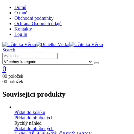
Domů
O mně
Obchodní podmínky
Ochrana Osobních údajů
Kontakty
Log In
Search
0
0
0 položek
0
0 položek
Související produkty
Přidat do košíku
Přidat do oblíbených
Rychlý náhled
Přidat do oblíbených
3. třída ZŠ
,
4. třída ZŠ
,
ČESKÝ JAZYK