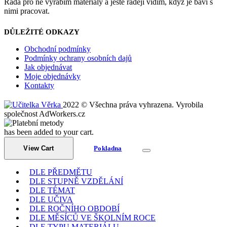
Ráda pro ně vyrábím materiály a ještě raději vidím, když je baví s
nimi pracovat.
DŮLEŽITÉ ODKAZY
Obchodní podmínky
Podmínky ochrany osobních dajů
Jak objednávat
Moje objednávky
Kontakty
2022 © Všechna práva vyhrazena. Vyrobila
společnost AdWorkers.cz
has been added to your cart.
View Cart
Pokladna
DLE PŘEDMĚTU
DLE STUPNĚ VZDĚLÁNÍ
DLE TÉMAT
DLE UČIVA
DLE ROČNÍHO OBDOBÍ
DLE MĚSÍCŮ VE ŠKOLNÍM ROCE
DLE TYPU MATERIÁLU