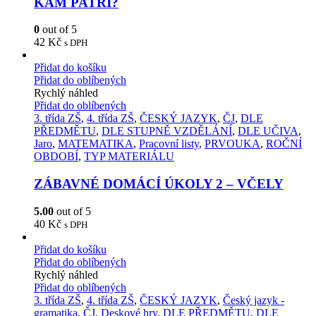
KAM PATŘÍ?
0
out of 5
42
Kč
s DPH
Přidat do košíku
Přidat do oblíbených
Rychlý náhled
Přidat do oblíbených
3. třída ZŠ
,
4. třída ZŠ
,
ČESKÝ JAZYK
,
ČJ
,
DLE
PŘEDMĚTU
,
DLE STUPNĚ VZDĚLÁNÍ
,
DLE UČIVA
,
Jaro
,
MATEMATIKA
,
Pracovní listy
,
PRVOUKA
,
ROČNÍ
OBDOBÍ
,
TYP MATERIÁLU
ZÁBAVNÉ DOMÁCÍ ÚKOLY 2 – VČELY
5.00
out of 5
40
Kč
s DPH
Přidat do košíku
Přidat do oblíbených
Rychlý náhled
Přidat do oblíbených
3. třída ZŠ
,
4. třída ZŠ
,
ČESKÝ JAZYK
,
Český jazyk -
gramatika
,
ČJ
,
Deskové hry
,
DLE PŘEDMĚTU
,
DLE