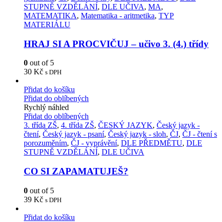
STUPNĚ VZDĚLÁNÍ
,
DLE UČIVA
,
MA
,
MATEMATIKA
,
Matematika - aritmetika
,
TYP
MATERIÁLU
HRAJ SI A PROCVIČUJ – učivo 3. (4.) třídy
0
out of 5
30
Kč
s DPH
Přidat do košíku
Přidat do oblíbených
Rychlý náhled
Přidat do oblíbených
3. třída ZŠ
,
4. třída ZŠ
,
ČESKÝ JAZYK
,
Český jazyk -
čtení
,
Český jazyk - psaní
,
Český jazyk - sloh
,
ČJ
,
ČJ - čtení s
porozuměním
,
ČJ - vyprávění
,
DLE PŘEDMĚTU
,
DLE
STUPNĚ VZDĚLÁNÍ
,
DLE UČIVA
CO SI ZAPAMATUJEŠ?
0
out of 5
39
Kč
s DPH
Přidat do košíku