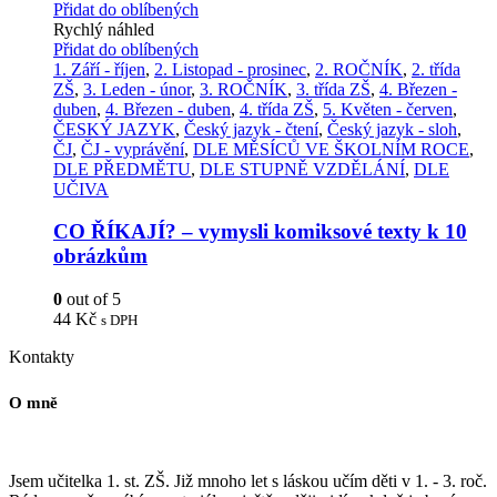
Přidat do oblíbených
Rychlý náhled
Přidat do oblíbených
1. Září - říjen
,
2. Listopad - prosinec
,
2. ROČNÍK
,
2. třída
ZŠ
,
3. Leden - únor
,
3. ROČNÍK
,
3. třída ZŠ
,
4. Březen -
duben
,
4. Březen - duben
,
4. třída ZŠ
,
5. Květen - červen
,
ČESKÝ JAZYK
,
Český jazyk - čtení
,
Český jazyk - sloh
,
ČJ
,
ČJ - vyprávění
,
DLE MĚSÍCŮ VE ŠKOLNÍM ROCE
,
DLE PŘEDMĚTU
,
DLE STUPNĚ VZDĚLÁNÍ
,
DLE
UČIVA
CO ŘÍKAJÍ? – vymysli komiksové texty k 10
obrázkům
0
out of 5
44
Kč
s DPH
Kontakty
O mně
Jsem učitelka 1. st. ZŠ. Již mnoho let s láskou učím děti v 1. - 3. roč.