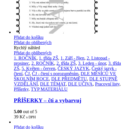
Přidat do košíku
Přidat do oblíbených
Rychlý náhled
Přidat do oblíbených
1. ROČNÍK
,
1. třída ZŠ
,
1. Září - říjen
,
2. Listopad -
prosinec
,
2. ROČNÍK
,
2. třída ZŠ
,
3. Leden - únor
,
3. třída
ZŠ
,
5. Květen - červen
,
ČESKÝ JAZYK
,
Český jazyk -
čtení
,
ČJ
,
ČJ - čtení s porozuměním
,
DLE MĚSÍCŮ VE
ŠKOLNÍM ROCE
,
DLE PŘEDMĚTU
,
DLE STUPNĚ
VZDĚLÁNÍ
,
DLE TÉMAT
,
DLE UČIVA
,
Pracovní listy
,
Příšerky
,
TYP MATERIÁLU
PŘÍŠERKY – čti a vybarvuj
5.00
out of 5
39
Kč
s DPH
Přidat do košíku